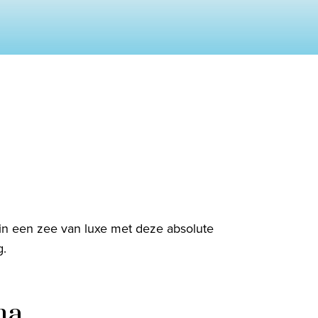
Contacteer ons
Onze reiskantoren
Nuttige links
Vacatures
Voorwaarden
 in een zee van luxe met deze absolute
g.
ma