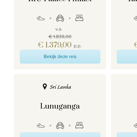
v.a.
€ 1.839,00
€ 1.379,00
p.p.
Bekijk deze reis
Sri Lanka
Lunuganga