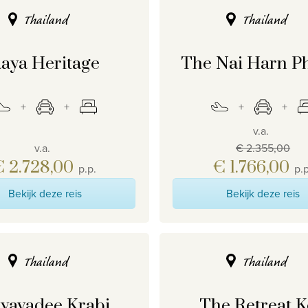
Thailand
Thailand
aya Heritage
The Nai Harn P
v.a.
v.a.
€ 2.355,00
€ 2.728,00
€ 1.766,00
p.p.
p.p
Bekijk deze reis
Bekijk deze reis
Thailand
Thailand
yavadee Krabi
The Retreat 