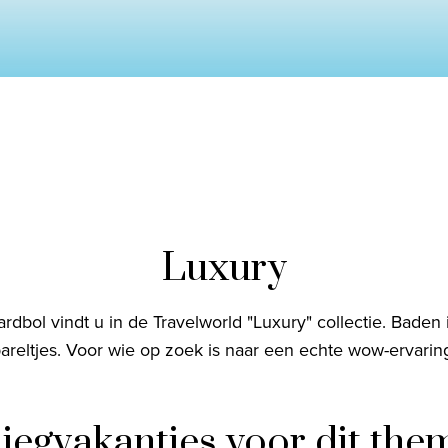
Luxury
Privacy disclaimer
©
2026
, Travelworld
rdbol vindt u in de Travelworld "Luxury" collectie. Baden
areltjes. Voor wie op zoek is naar een echte wow-ervarin
liegvakanties voor dit the