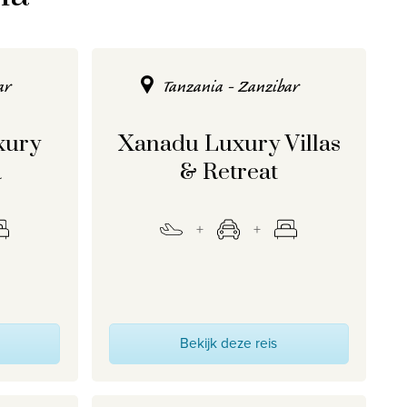
ar
Tanzania - Zanzibar
xury
Xanadu Luxury Villas
a
& Retreat
Bekijk deze reis