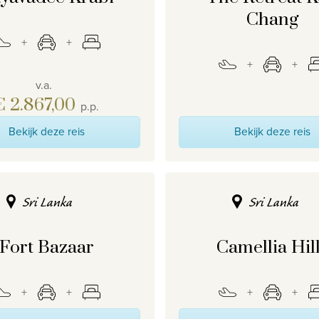
Chang
v.a.
€ 2.867,00
p.p.
Bekijk deze reis
Bekijk deze reis
Sri Lanka
Sri Lanka
Fort Bazaar
Camellia Hil