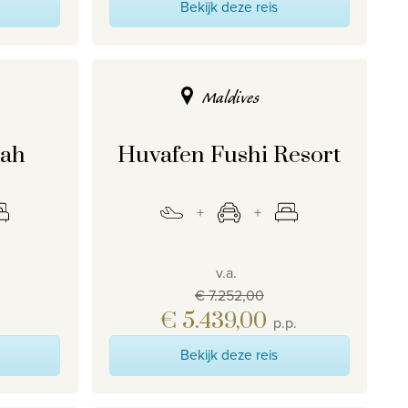
Bekijk deze reis
Maldives
rah
Huvafen Fushi Resort
v.a.
€ 7.252,00
€ 5.439,00
p.p.
Bekijk deze reis