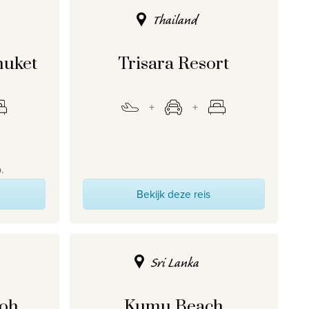
Thailand
huket
Trisara Resort
.
Bekijk deze reis
Sri Lanka
Koh
Kumu Beach