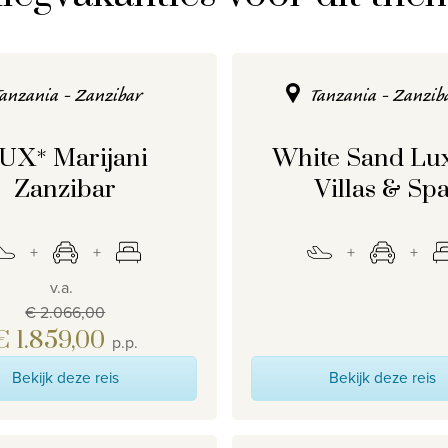
Tanzania - Zanzibar
Tanzania - Zanzib
UX* Marijani
White Sand Lu
Zanzibar
Villas & Sp
v.a.
€ 2.066,00
€ 1.859,00
p.p.
Bekijk deze reis
Bekijk deze reis