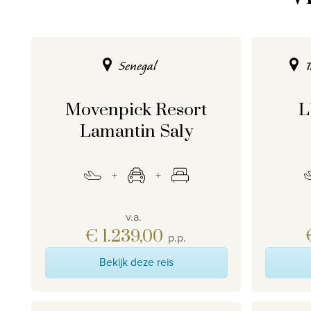
Senegal
Movenpick Resort
L
Lamantin Saly
v.a.
€ 1.239,00
p.p.
Bekijk deze reis