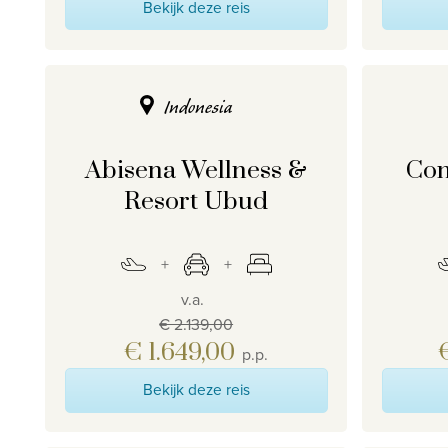
Bekijk deze reis
Indonesia
Abisena Wellness &
Con
Resort Ubud
v.a.
€ 2.139,00
€ 1.649,00
p.p.
Bekijk deze reis