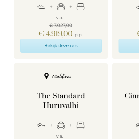
v.a.
€ 7.027,00
€ 4.919,00
p.p.
Bekijk deze reis
Maldives
The Standard
Cin
Huruvalhi
v.a.