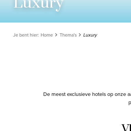
Luxury
Bekijk alle rondreizen
Ontdek onze thema's
Je bent hier
:
Home
Thema's
Luxury
Huwelijksreis
Adults only
Luxury
Bekijk alle thema's
De meest exclusieve hotels op onze aa
p
V