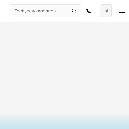
Zoek & boek
De beste
aanbiedingen
IKYK Malta
Dhigali Resort Maldives
SALT of Palmar Mauritius
Bekijk alle promoties
Over Travelworld
Wie zijn wij
Waarom Travelworld
Onze bestemmingen