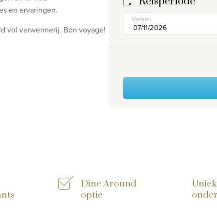
Reisperiode
ies en ervaringen.
Vertrek
 vol verwennerij. Bon voyage!
Dine Around
Uniek
ants
optie
onder