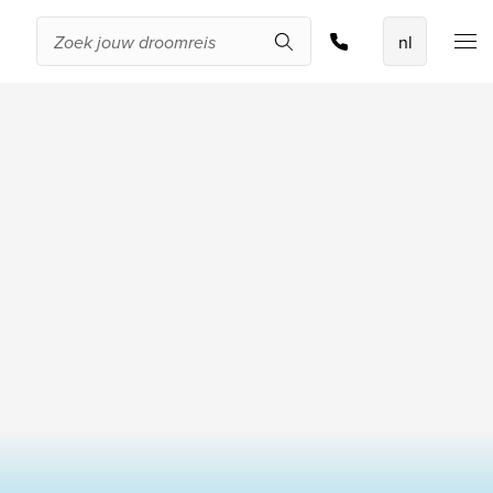
Offerte aanvragen
De beste
aanbiedingen
IKYK Malta
Dhigali Resort Maldives
SALT of Palmar Mauritius
Bekijk alle promoties
Over Travelworld
Wie zijn wij
Waarom Travelworld
Onze bestemmingen