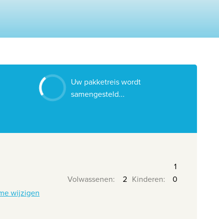
Contacteer ons
Onze reiskantoren
Nuttige links
Vacatures
Uw pakketreis wordt
Voorwaarden
samengesteld...
Volwassenen
:
Kinderen
:
me wijzigen