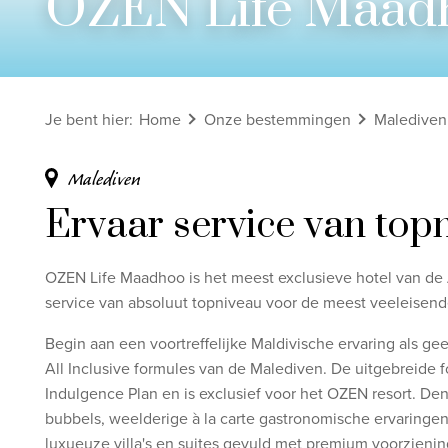
OZEN Life Maad
Bekijk alle rondreizen
Ontdek onze thema's
Je bent hier
:
Home
Onze bestemmingen
Malediven
Huwelijksreis
Adults only
Malediven
Luxury
Ervaar service van top
Bekijk alle thema's
OZEN Life Maadhoo is het meest exclusieve hotel van de
service van absoluut topniveau voor de meest veeleisend
Begin aan een voortreffelijke Maldivische ervaring als g
All Inclusive formules van de Malediven. De uitgebreide
Indulgence Plan en is exclusief voor het OZEN resort. De
bubbels, weelderige à la carte gastronomische ervaringen 
luxueuze villa's en suites gevuld met premium voorziening