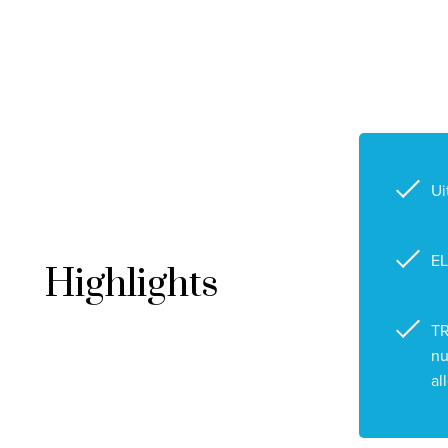
Ui
EL
Highlights
T
nu
al