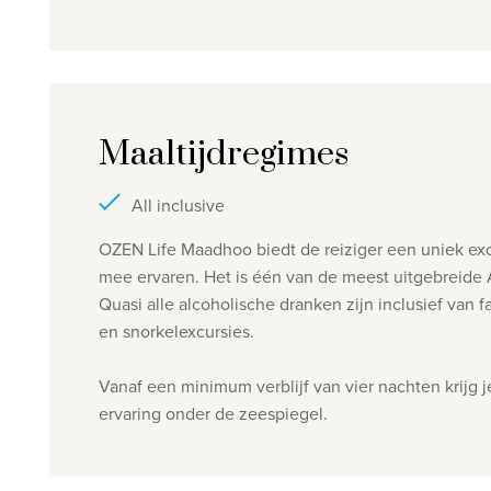
Maaltijdregimes
All inclusive
OZEN Life Maadhoo biedt de reiziger een uniek exc
mee ervaren. Het is één van de meest uitgebreide All Inclusive formules in de Malediven. Deze formule omvat alle maaltijden in een fantastische dine-around formule.
Quasi alle alcoholische dranken zijn inclusief van
en snorkelexcursies.
Vanaf een minimum verblijf van vier nachten krijg j
ervaring onder de zeespiegel.