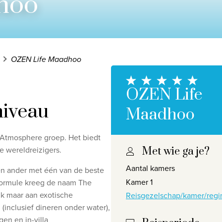
hoo
OZEN Life Maadhoo
OZEN Life
niveau
Maadhoo
 Atmosphere groep. Het biedt
e wereldreizigers.
Met wie ga je?
Privacy disclaimer
©
2026
, Travelworld
Aantal kamers
een ander met één van de beste
Kamer 1
 formule kreeg de naam The
nk maar aan exotische
Reisgezelschap/kamer/regi
(inclusief dineren onder water),
en en in-villa