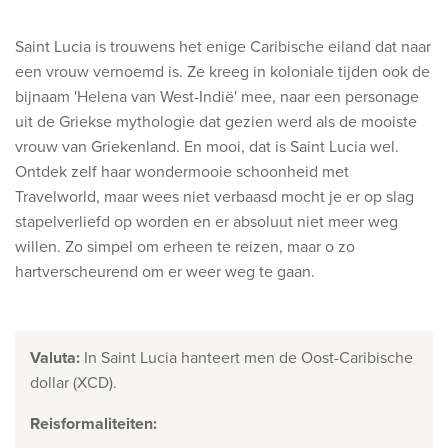
Ontdek onze thema's
Saint Lucia is trouwens het enige Caribische eiland dat naar
Huwelijksreis
een vrouw vernoemd is. Ze kreeg in koloniale tijden ook de
Adults only
bijnaam 'Helena van West-Indië' mee, naar een personage
Luxury
uit de Griekse mythologie dat gezien werd als de mooiste
vrouw van Griekenland. En mooi, dat is Saint Lucia wel.
Bekijk alle thema's
Ontdek zelf haar wondermooie schoonheid met
Travelworld, maar wees niet verbaasd mocht je er op slag
De beste aanbiedingen
stapelverliefd op worden en er absoluut niet meer weg
willen. Zo simpel om erheen te reizen, maar o zo
IKYK Malta
hartverscheurend om er weer weg te gaan.
Dhigali Resort Maldives
SALT of Palmar Mauritius
Valuta
:
In Saint Lucia hanteert men de Oost-Caribische
Bekijk alle promoties
dollar (XCD).
Reisformaliteiten
:
Over Travelworld