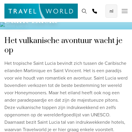
De mooiste vliegvakanties
Homepage
Bestemmingen
Thema's
Zoek & boek
Promoties
Saint Lucia
Baoase Luxury Resort Curaçao
Lux* Grand Baie Resort Mauritius
Het vulkanische avontuur wacht je
Constance Halaveli Maldives
op
Bekijk alle vliegvakanties
Het tropische Saint Lucia bevindt zich tussen de Caribische
eilanden Martinique en Saint Vincent. Het is een paradijs
Unieke rondreizen
voor wie houdt van romantiek en avontuur. Saint Lucia werd
8-daagse Emiraten Ontdekkingsreis
bovendien verkozen tot de beste bestemming ter wereld
voor Honeymooners. Maar het eiland heeft ook nog een
Fly & Drive - Kleuren van Yucatan
ander paradepaardje en dat zijn de majestueuze pitons.
Ontdekking Sri Lanka
Deze vulkanische toppen zijn indrukwekkend en zelfs
opgenomen op de werelderfgoedlijst van UNESCO.
Bekijk alle rondreizen
Daarnaast bezit Saint Lucia tal van indrukwekkende hotels,
waarvan Travelworld je er hier graag enkele voorstelt.