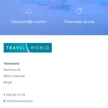
Uitzonderlijke service
Duurzaam op reis
Travelworld
Northlaan 15
8400 Oostende
België
T
059 80 73 74
E
info@travelworld.be