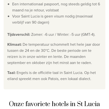
Een internationaal paspoort, nog steeds geldig tot 6
Wie zijn wij
maand na je retour, volstaat
Waarom Travelworld
Voor Saint Lucia is geen visum nodig (maximaal
verblijf van 90 dagen)
Onze bestemmingen
Contacteer ons
Tijdsverschil
:
Zomer: -6 uur / Winter: -5 uur
(GMT-4).
Onze reiskantoren
Klimaat
:
De temperatuur schommelt het hele jaar door
tussen de 24 en de 30°C. De beste periode om te
Nuttige links
reizen is in onze winter en lente. De maanden
september en oktober zijn het minst aan te raden.
Vacatures
Voorwaarden
Taal
:
Engels is de officiële taal in Saint Lucia. Op het
eiland spreekt men ook Patois, een lokaal dialect.
Onze favoriete hotels in St Lucia