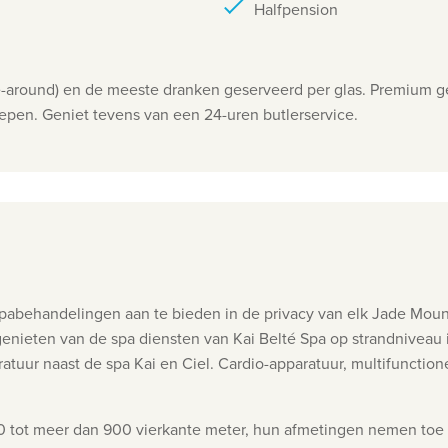
Halfpension
dine-around) en de meeste dranken geserveerd per glas. Premiu
grepen. Geniet tevens van een 24-uren butlerservice.
 spabehandelingen aan te bieden in
de privacy van elk Jade Moun
genieten van de spa
diensten van Kai Belté Spa op strandniveau
atuur naast de spa Kai en Ciel.
Cardio-apparatuur, multifunctio
 tot meer dan 900 vierkante meter, hun afmetingen
nemen toe i