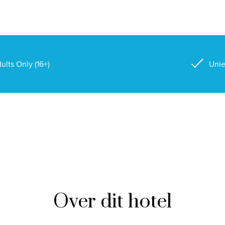
ults Only (16+)
Unie
Over dit hotel