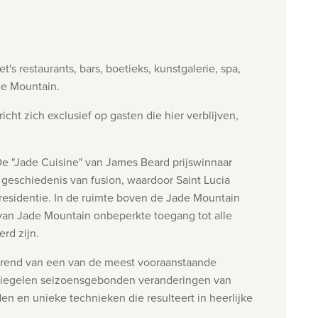
's restaurants, bars, boetieks, kunstgalerie, spa,
de Mountain.
t zich exclusief op gasten die hier verblijven,
De "Jade Cuisine" van James Beard prijswinnaar
 geschiedenis van fusion, waardoor Saint Lucia
 residentie. In de ruimte boven de Jade Mountain
n van Jade Mountain onbeperkte toegang tot alle
rd zijn.
riërend van een van de meest vooraanstaande
rspiegelen seizoensgebonden veranderingen van
n en unieke technieken die resulteert in heerlijke