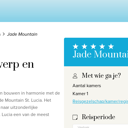
a
Jade Mountain
Jade Mounta
werp en
Met wie ga je?
Aantal kamers
Privacy disclaimer
©
2026
, Travelworld
 van bouwen in harmonie met de
Kamer 1
de Mountain St. Lucia. Het
Reisgezelschap/kamer/regi
naar uitzonderlijke
 Lucia een van de meest
Reisperiode
Vertrek