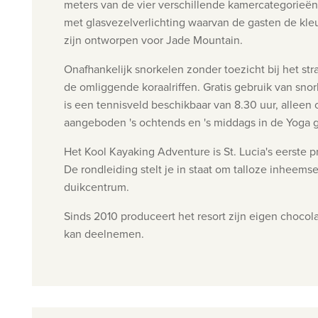
meters van de vier verschillende
kamercategorieë
met glasvezelverlichting waarvan de gasten de kle
zijn ontworpen voor Jade
Mountain.
Onafhankelijk snorkelen zonder toezicht bij het s
de
omliggende koraalriffen.
Gratis gebruik van snor
is e
en tennisveld beschikbaar van 8.30 uur, alleen 
aangeboden '
s ochtends en 's middags in de Yoga 
Het Kool Kayaking Adventure is St. Lucia's eerste 
De rondleiding stelt je in staat om talloze inheems
duikcentrum.
Sinds 2010 produceert het resort zijn eigen chocol
kan deelnemen.