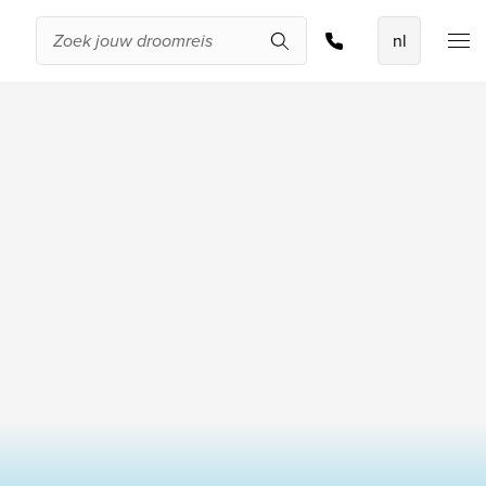
Offerte aanvragen
De beste
aanbiedingen
IKYK Malta
Dhigali Resort Maldives
SALT of Palmar Mauritius
Bekijk alle promoties
Over Travelworld
Wie zijn wij
Waarom Travelworld
Onze bestemmingen