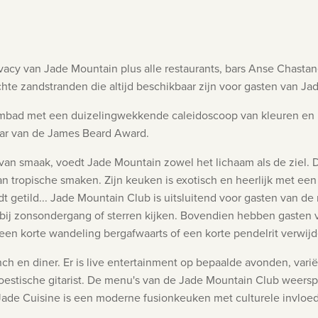
vacy van Jade Mountain plus alle restaurants, bars
Anse Chastanet
hte zandstranden die altijd beschikbaar zijn voor gasten van Ja
ad met een duizelingwekkende caleidoscoop van kleuren en rich
aar van de James Beard Award.
an smaak, voedt Jade Mountain zowel het lichaam als de ziel. 
 tropische smaken. Zijn keuken is exotisch en heerlijk met een
 getild...
Jade Mountain Club is uitsluitend voor gasten van de
ils bij zonsondergang of sterren kijken. Bovendien hebben gaste
een korte wandeling bergafwaarts of een korte pendelrit verwijde
nch en diner. Er is live entertainment op bepaalde avonden, va
akoestische gitarist. De menu's van de Jade Mountain Club wee
Jade Cuisine is een moderne fusionkeuken met culturele invloede