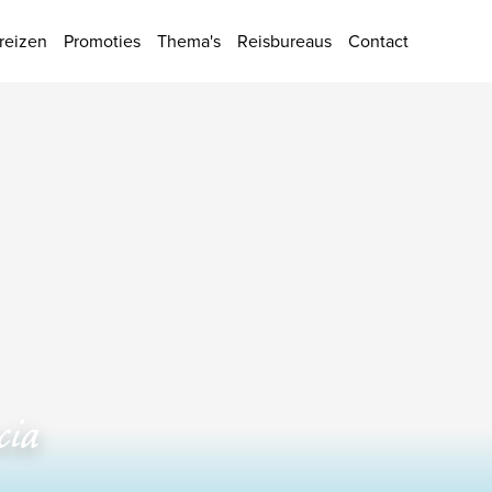
ies
reizen
Promoties
Thema's
Reisbureaus
Contact
cia