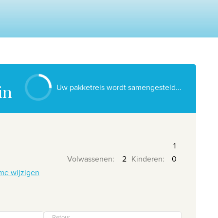
Contacteer ons
Onze reiskantoren
Nuttige links
Vacatures
Voorwaarden
Uw pakketreis wordt samengesteld...
in
Volwassenen
:
Kinderen
:
me wijzigen
Retour