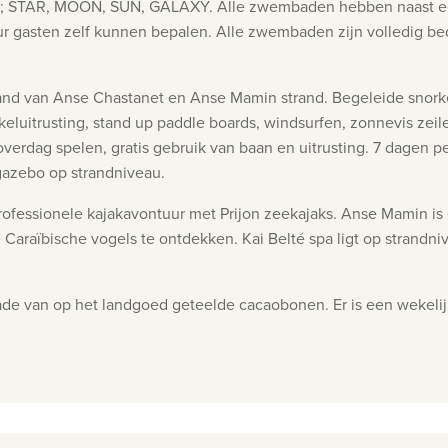
n; STAR, MOON, SUN, GALAXY. Alle zwembaden hebben
naast e
ur
gasten zelf kunnen bepalen. Alle zwembaden zijn volledig b
trand van Anse Chastanet en
Anse Mamin strand. Begeleide snorkel
keluitrusting, stand up paddle
boards, windsurfen, zonnevis zeile
overdag spelen, gratis gebruik van
baan en uitrusting.
7 dagen p
gazebo op strandniveau.
professionele kajakavontuur met Prijon zeekajaks. Anse Mamin is 
e Caraïbische vogels te ontdekken. Kai Belté spa ligt op strandni
ade van op het landgoed geteelde cacaobonen. Er is een wekelij