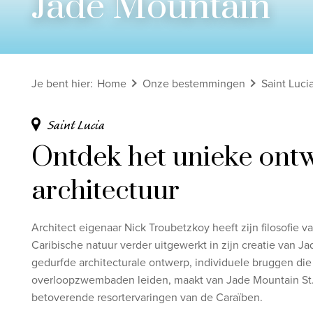
Jade Mountain
Bekijk alle rondreizen
Ontdek onze thema's
Je bent hier
:
Home
Onze bestemmingen
Saint Luci
Huwelijksreis
Adults only
Saint Lucia
Luxury
Ontdek het unieke ont
Bekijk alle thema's
architectuur
Architect eigenaar Nick Troubetzkoy heeft zijn filosofie
Caribische natuur verder uitgewerkt in zijn creatie van Ja
gedurfde architecturale ontwerp, individuele bruggen die 
overloopzwembaden leiden, maakt van Jade Mountain St.
betoverende resortervaringen van de Caraïben.