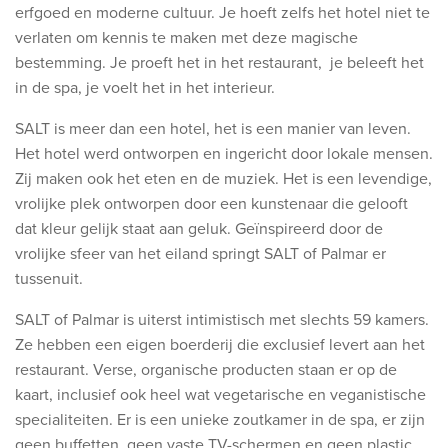
Ontdek onze thema's
erfgoed en moderne cultuur. Je hoeft zelfs het hotel niet te
verlaten om kennis te maken met deze magische
Huwelijksreis
bestemming. Je proeft het in het restaurant, je beleeft het
Adults only
in de spa, je voelt het in het interieur.
Luxury
SALT is meer dan een hotel, het is een manier van leven.
Het hotel werd ontworpen en ingericht door lokale mensen.
Bekijk alle thema's
Zij maken ook het eten en de muziek. Het is een levendige,
vrolijke plek ontworpen door een kunstenaar die gelooft
De beste aanbiedingen
dat kleur gelijk staat aan geluk. Geïnspireerd door de
vrolijke sfeer van het eiland springt SALT of Palmar er
IKYK Malta
tussenuit.
Dhigali Resort Maldives
SALT of Palmar is uiterst intimistisch met slechts 59 kamers.
SALT of Palmar Mauritius
Ze hebben een eigen boerderij die exclusief levert aan het
restaurant. Verse, organische producten staan er op de
Bekijk alle promoties
kaart, inclusief ook heel wat vegetarische en veganistische
specialiteiten. Er is een unieke zoutkamer in de spa, er zijn
Over Travelworld
geen buffetten, geen vaste TV-schermen en geen plastic