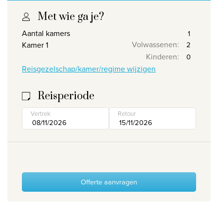
Wie zijn wij
Met wie ga je?
Waarom Travelworld
Aantal kamers
Volwassenen
:
Kamer 1
Onze bestemmingen
Kinderen
:
Contacteer ons
Reisgezelschap/kamer/regime wijzigen
Onze reiskantoren
Reisperiode
Nuttige links
Vertrek
Retour
Vacatures
Voorwaarden
Offerte aanvragen