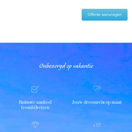
Offerte aanvragen
Onbezorgd op vakantie
Ruimste aanbod
Jouw droomreis op maat
(combi)reizen