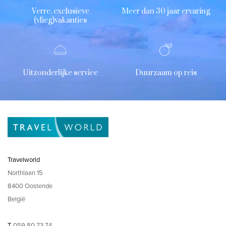
Verre, exclusieve
Meer dan 30 jaar ervaring
(vlieg)vakanties
Uitzonderlijke service
Duurzaam op reis
Travelworld
Northlaan 15
8400 Oostende
België
T
059 80 73 74