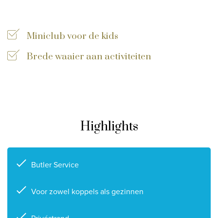
Privacy disclaimer
©
2026
, Travelworld
Miniclub voor de kids
Brede waaier aan activiteiten
Highlights
Butler Service
Voor zowel koppels als gezinnen