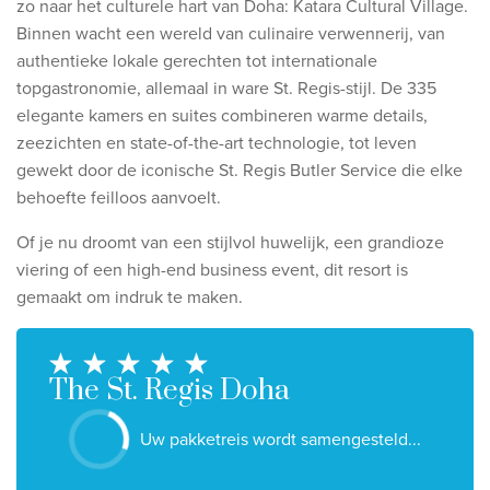
zo naar het culturele hart van Doha: Katara Cultural Village.
Ontdek onze thema's
Binnen wacht een wereld van culinaire verwennerij, van
Huwelijksreis
authentieke lokale gerechten tot internationale
topgastronomie, allemaal in ware St. Regis-stijl.
De 335
Adults only
elegante kamers en suites combineren warme details,
Luxury
zeezichten en state-of-the-art technologie, tot leven
gewekt door de iconische St. Regis Butler Service die elke
Bekijk alle thema's
behoefte feilloos aanvoelt.
De beste aanbiedingen
Of je nu droomt van een stijlvol huwelijk, een grandioze
viering of een high-end business event, dit resort is
IKYK Malta
gemaakt om indruk te maken.
Dhigali Resort Maldives
SALT of Palmar Mauritius
The St. Regis Doha
Bekijk alle promoties
Uw pakketreis wordt samengesteld...
Over Travelworld