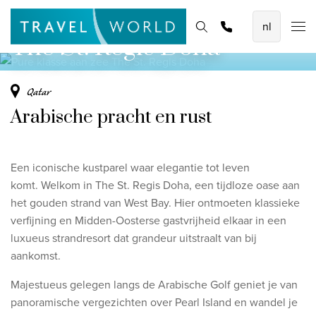
Pure klasse aan zee
De mooiste vliegvakanties
Homepage
Bestemmingen
Thema's
Offerte aanvragen
Promoties
The St. Regis Doha
Baoase Luxury Resort Curaçao
Lux* Grand Baie Resort Mauritius
Qatar
Constance Halaveli Maldives
Arabische pracht en rust
Bekijk alle vliegvakanties
Een iconische kustparel waar elegantie tot leven
Unieke rondreizen
komt.
Welkom in The St. Regis Doha, een tijdloze oase aan
8-daagse Emiraten Ontdekkingsreis
het gouden strand van West Bay. Hier ontmoeten klassieke
verfijning en Midden-Oosterse gastvrijheid elkaar in een
Fly & Drive - Kleuren van Yucatan
luxueus strandresort dat grandeur uitstraalt van bij
Ontdekking Sri Lanka
aankomst.
Bekijk alle rondreizen
Majestueus gelegen langs de Arabische Golf geniet je van
panoramische vergezichten over Pearl Island en wandel je