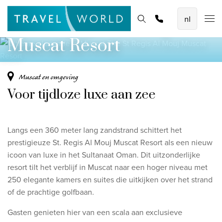
Ultieme elegantie in Muscat
De mooiste vliegvakanties
Homepage
Bestemmingen
Thema's
Promoties
Offerte aanvragen
The St Regis Al Mouj
Baoase Luxury Resort Curaçao
Muscat Resort
Lux* Grand Baie Resort Mauritius
Constance Halaveli Maldives
Muscat en omgeving
Voor tijdloze luxe aan zee
Bekijk alle vliegvakanties
Unieke rondreizen
Langs een 360 meter lang zandstrand schittert het
8-daagse Emiraten Ontdekkingsreis
prestigieuze St. Regis Al Mouj Muscat Resort als een nieuw
icoon van luxe in het Sultanaat Oman. Dit uitzonderlijke
Fly & Drive - Kleuren van Yucatan
resort tilt het verblijf in Muscat naar een hoger niveau met
Ontdekking Sri Lanka
250 elegante kamers en suites die uitkijken over het strand
of de prachtige golfbaan.
Bekijk alle rondreizen
Gasten genieten hier van een scala aan exclusieve