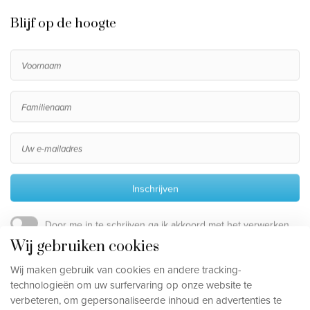
Blijf op de hoogte
Inschrijven
Door me in te schrijven ga ik akkoord met het verwerken
van mijn persoonsgegevens, die beschreven staan in de
Wij gebruiken cookies
privacy disclaimer
.
Wij maken gebruik van cookies en andere tracking-
technologieën om uw surfervaring op onze website te
verbeteren, om gepersonaliseerde inhoud en advertenties te
Privacy disclaimer