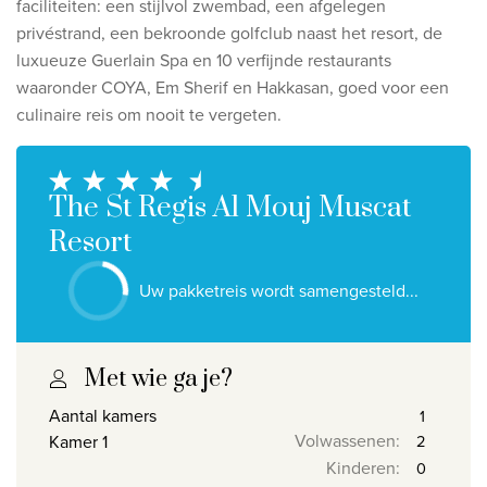
faciliteiten: een stijlvol zwembad, een afgelegen
Ontdek onze thema's
privéstrand, een bekroonde golfclub naast het resort, de
Huwelijksreis
luxueuze Guerlain Spa en 10 verfijnde restaurants
waaronder COYA, Em Sherif en Hakkasan, goed voor een
Adults only
culinaire reis om nooit te vergeten.
Luxury
Bekijk alle thema's
The St Regis Al Mouj Muscat
Resort
De beste aanbiedingen
IKYK Malta
Uw pakketreis wordt samengesteld...
Dhigali Resort Maldives
SALT of Palmar Mauritius
Met wie ga je?
Bekijk alle promoties
Aantal kamers
Volwassenen
:
Kamer 1
Kinderen
:
Over Travelworld