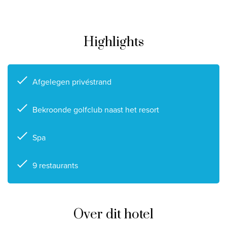
Privacy disclaimer
©
2026
, Travelworld
Highlights
Afgelegen privéstrand
Bekroonde golfclub naast het resort
Spa
9 restaurants
Over dit hotel