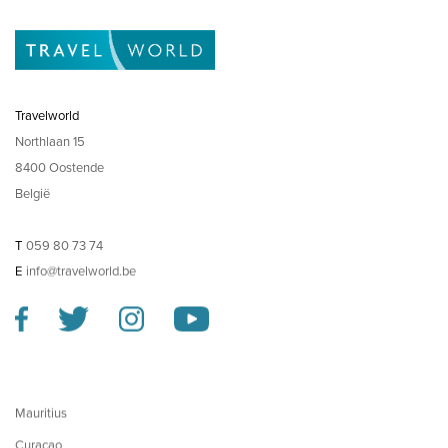
Travelworld
Northlaan 15
8400 Oostende
België
T
059 80 73 74
E
info@travelworld.be
Mauritius
Curacao