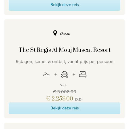
Bekijk deze reis
Oman
The St Regis Al Mouj Muscat Resort
9 dagen, kamer & ontbijt, vanaf-prijs per persoon
v.a.
€ 3.006,00
€ 2.259,00
p.p.
Bekijk deze reis