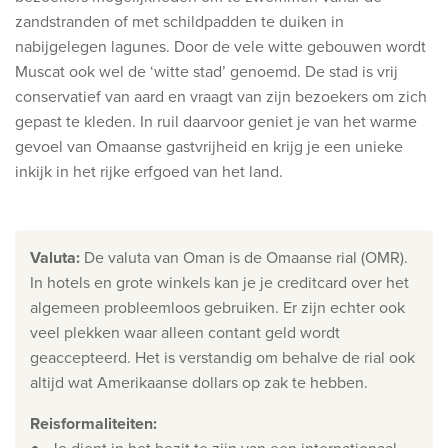
Ontdek onze thema's
zandstranden of met schildpadden te duiken in
nabijgelegen lagunes.
Door de vele witte gebouwen wordt
Huwelijksreis
Muscat ook wel de ‘witte stad’ genoemd.
De stad is vrij
Adults only
conservatief van aard en vraagt van zijn bezoekers om zich
Luxury
gepast te kleden. In ruil daarvoor geniet je van het warme
gevoel van Omaanse gastvrijheid en krijg je een unieke
Bekijk alle thema's
inkijk in het rijke erfgoed van het land.
De beste aanbiedingen
Valuta
:
De valuta van Oman is de Omaanse rial (OMR).
IKYK Malta
I
n hotels en grote winkels kan je je creditcard over het
Dhigali Resort Maldives
algemeen probleemloos gebruiken. Er zijn echter ook
SALT of Palmar Mauritius
veel plekken waar alleen contant geld wordt
geaccepteerd. Het is verstandig om behalve de rial ook
Bekijk alle promoties
altijd wat Amerikaanse dollars op zak te hebben.
Reisformaliteiten
:
Over Travelworld