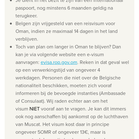
Je dient in het bezit te zijn van een internationaal
paspoort, nog minstens 6 maanden geldig na
Wie zijn wij
terugkeer.
Waarom Travelworld
Belgen zijn vrijgesteld van een reisvisum voor
Onze bestemmingen
Oman, indien ze maximaal 14 dagen in het land
verblijven.
Contacteer ons
Toch van plan om langer in Oman te blijven? Dan
Onze reiskantoren
kan je via volgende website een e-visum
aanvragen:
evisa.rop.gov.om
. Reken in dat geval wel
Nuttige links
op een verwerkingstijd van ongeveer 4
werkdagen. Personen die niet over de Belgische
Vacatures
nationaliteit beschikken, moeten zich vooraf
Voorwaarden
informeren bij de bevoegde instanties (Ambassade
of Consulaat). Wij raden echter aan om het
visum
NIET
vooraf aan te vragen. Je kan dit immers
ook nog aanschaffen bij aankomst op de luchthaven
van Muscat. Het visum kost daar in principe
ongeveer 5OMR of ongeveer 13€, maar is