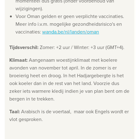
momenteel dus gratis (onder voorbehoud van
wijzigingen).
Privacy disclaimer
Voor Oman gelden er geen verplichte vaccinaties.
©
2026
, Travelworld
Meer info i.v.m. mogelijke gezondheidsrisico's en
vaccinaties:
wanda.be/nl/landen/oman
Tijdsverschil
:
Zomer: +2 uur / Winter: +3 uur (GMT+4).
Klimaat
:
Aangenaam woestijnklimaat met koelere
avonden van november tot april. In de zomer is er
broeierig heet en droog. In het Hadjargebergte is het
ook koeler dan in de rest van het land. Voorzie dus
zeker iets warmere kledij indien je van plan bent om de
bergen in te trekken.
Taal
:
Arabisch is de voertaal, maar ook Engels wordt er
vlot gesproken.