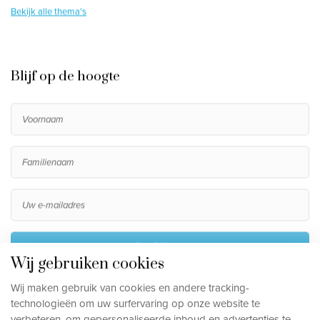
Bekijk alle thema's
Blijf op de hoogte
Inschrijven
Wij gebruiken cookies
Door me in te schrijven ga ik akkoord met het verwerken
Wij maken gebruik van cookies en andere tracking-
van mijn persoonsgegevens, die beschreven staan in de
technologieën om uw surfervaring op onze website te
privacy disclaimer
.
verbeteren, om gepersonaliseerde inhoud en advertenties te