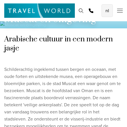
De mooiste vliegvakanties
Homepage
Bestemmingen
Thema's
Zoek & boek
Promoties
Muscat en omgeving
Baoase Luxury Resort Curaçao
Lux* Grand Baie Resort Mauritius
Arabische cultuur in een modern
Constance Halaveli Maldives
jasje
Bekijk alle vliegvakanties
Unieke rondreizen
Schilderachtig ingeklemd tussen bergen en oceaan, met
oude forten en uitstekende musea, een operagebouw en
8-daagse Emiraten Ontdekkingsreis
bloemrijke parken, is de stad Muscat een waar genot om te
Fly & Drive - Kleuren van Yucatan
bezoeken.
Muscat is de hoofdstad van Oman en is een
fascinerende plaats boordevol verrassingen.
De naam
Ontdekking Sri Lanka
betekent 'veilige ankerplaats'. De zee speelt tot op de dag
van vandaag trouwens een belangrijke rol in het
Bekijk alle rondreizen
stadsleven. Ze ondersteunt er de visserij-industrie en biedt
bezoekers mogelijkheden om te zwemmen vanaf de