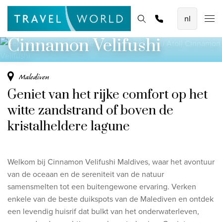
Een afgelegen escapade in het serene Vaavu
De mooiste vliegvakanties
Homepage
Bestemmingen
Thema's
Offerte aanvragen
Promoties
Atoll
Baoase Luxury Resort Curaçao
Cinnamon Velifushi
Lux* Grand Baie Resort Mauritius
Constance Halaveli Maldives
Malediven
Geniet van het rijke comfort op het
Bekijk alle vliegvakanties
witte zandstrand of boven de
Unieke rondreizen
kristalheldere lagune
8-daagse Emiraten Ontdekkingsreis
Fly & Drive - Kleuren van Yucatan
Welkom bij Cinnamon Velifushi Maldives, waar het avontuur
Ontdekking Sri Lanka
van de oceaan en de sereniteit van de natuur
samensmelten tot een buitengewone ervaring.
Verken
Bekijk alle rondreizen
enkele van de beste duikspots van de Malediven en ontdek
een levendig huisrif dat bulkt van het onderwaterleven,