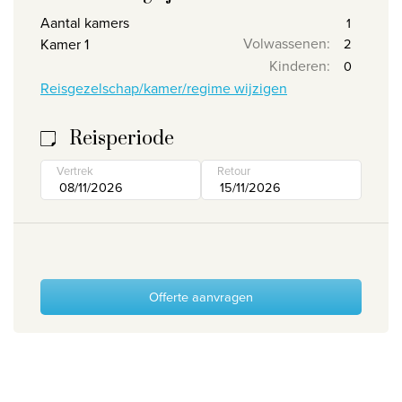
Aantal kamers
Wie zijn wij
Volwassenen
:
Kamer 1
Waarom Travelworld
Kinderen
:
Onze bestemmingen
Reisgezelschap/kamer/regime wijzigen
Contacteer ons
Reisperiode
Onze reiskantoren
Vertrek
Retour
Nuttige links
Vacatures
Voorwaarden
Offerte aanvragen