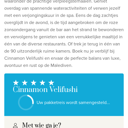
waaronder de prachtige verpleegsterhaaien. Geniet
Ontdek onze thema's
overdag van spannende wateractiviteiten of verwen jezelf
Huwelijksreis
met een verjongingskuur in de spa. Eens de dag zachtjes
overglijdt in de avond, is de tijd aangebroken om de roze
Adults only
zonsondergang vanuit de bar aan het strand te bewonderen
Luxury
en vervolgens te genieten van een verrukkelijke maaltijd in
één van de diverse restaurants. Of trek je terug in één van
Bekijk alle thema's
de 90 uitzonderlijk ruime kamers.
Boek nu je verblijf bij
Cinnamon Velifushi en ervaar de perfecte balans van luxe,
De beste aanbiedingen
avontuur en rust op de Malediven.
IKYK Malta
Dhigali Resort Maldives
Cinnamon Velifushi
SALT of Palmar Mauritius
Uw pakketreis wordt samengesteld...
Bekijk alle promoties
Over Travelworld
Met wie ga je?