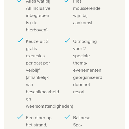
Alles wat bij
Fles
All Inclusive
mousserende
inbegrepen
wijn bij
is (zie
aankomst
hierboven)
Keuze uit 2
Uitnodiging
gratis
voor 2
excursies
speciale
per gast per
thema-
verblijf
evenementen
(afhankelijk
georganiseerd
van
door het
beschikbaarheid
resort
en
weersomstandigheden)
Eén diner op
Balinese
het strand,
Spa-