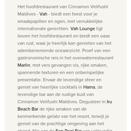
Het hoofdrestaurant van Cinnamon Velifushi
Maldives -
Vah
- biedt een feest voor je
smaakpapillen en ogen, met verrukkelijke
internationale gerechten.
Vah Lounge
ligt
boven het hoofdrestaurant en biedt een oase
van rust, waar je heerlijk kan genieten van het
adembenemende oceaanzicht. Proef van
een
gastronomische reis in het overwaterrestaurant
Marlin
, met vers gevangen vis, rijke smaken,
spannende texturen en een onberispelijke
presentatie.
Ervaar de levendige sfeer en
geniet van heerlijke cocktails in
Hama
, de
levendige bar aan de rustige kust van
Cinnamon Velifushi Maldives.
Degusteer in
Iru
Beach Bar
de rijke smaken van de
kenmerkende gelato van het resort, terwijl je
geniet van de prachtige omgeving aan het
strand.
Nip aan de
Fen Pool Bar
van vakkundig