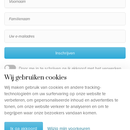
Inschrijven
Door me in te schrijven ga ik akkoord met het verwerken
van mijn persoonsgegevens, die beschreven staan in de
Wij gebruiken cookies
privacy disclaimer
.
Wij maken gebruik van cookies en andere tracking-
technologieën om uw surfervaring op onze website te
verbeteren, om gepersonaliseerde inhoud en advertenties te
Privacy disclaimer
tonen, om onze website verkeer te analyseren en om te
Cookievoorkeuren aanpassen
begrijpen waar onze bezoekers vandaan komen.
©
2026
, Travelworld
Ik ga akkoord
Wijzig mijn voorkeuren