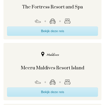
Ontdek onze thema's
The Fortress Resort and Spa
Huwelijksreis
Adults only
Luxury
Bekijk deze reis
Bekijk alle thema's
De beste aanbiedingen
Maldives
IKYK Malta
Meeru Maldives Resort Island
Dhigali Resort Maldives
SALT of Palmar Mauritius
Bekijk alle promoties
Bekijk deze reis
Over Travelworld