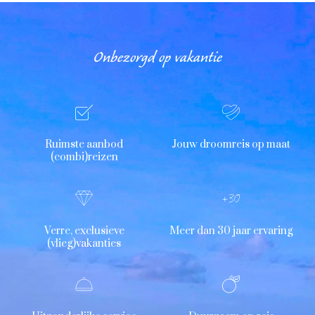
Onbezorgd op vakantie
Ruimste aanbod
Jouw droomreis op maat
(combi)reizen
Verre, exclusieve
Meer dan 30 jaar ervaring
(vlieg)vakanties