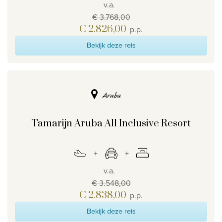
v.a.
Privacy disclaimer
€ 3.768,00
€ 2.826,00
p.p.
©
2026
, Travelworld
Bekijk deze reis
Aruba
Tamarijn Aruba All Inclusive Resort
v.a.
€ 3.548,00
€ 2.838,00
p.p.
Bekijk deze reis