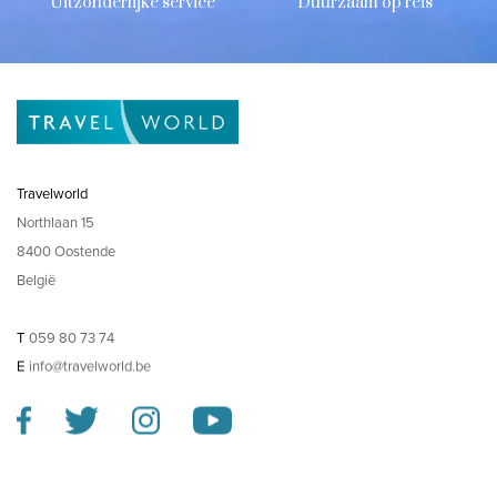
Uitzonderlijke service
Duurzaam op reis
Travelworld
Northlaan 15
8400 Oostende
België
T
059 80 73 74
E
info@travelworld.be