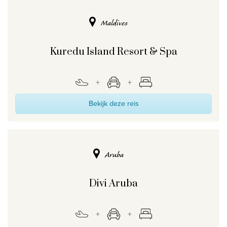
Wie zijn wij
Maldives
Waarom Travelworld
Onze bestemmingen
Kuredu Island Resort & Spa
Contacteer ons
Onze reiskantoren
Bekijk deze reis
Nuttige links
Vacatures
Voorwaarden
Aruba
Divi Aruba