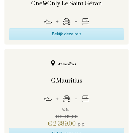
One&Only Le Saint Géran
Bekijk deze reis
Mauritius
C Mauritius
v.a.
€ 3.412,00
€ 2.389,00
p.p.