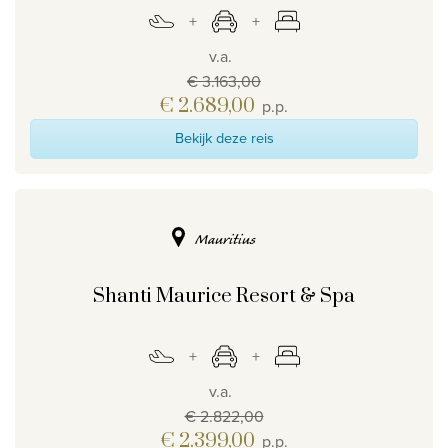
v.a.
€ 3.163,00
€ 2.689,00
p.p.
Bekijk deze reis
Mauritius
Shanti Maurice Resort & Spa
v.a.
€ 2.822,00
€ 2.399,00
p.p.