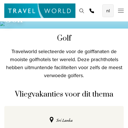
De mooiste vliegvakanties
Homepage
Bestemmingen
Thema's
Zoek & boek
Promoties
Golf
Baoase Luxury Resort Curaçao
Lux* Grand Baie Resort Mauritius
Golf
Constance Halaveli Maldives
Travelworld selecteerde voor de golffanaten de
Bekijk alle vliegvakanties
mooiste golfhotels ter wereld. Deze prachthotels
hebben uitmuntende faciliteiten voor zelfs de meest
Unieke rondreizen
verwoede golfers.
8-daagse Emiraten Ontdekkingsreis
Fly & Drive - Kleuren van Yucatan
Vliegvakanties voor dit thema
Ontdekking Sri Lanka
Bekijk alle rondreizen
Sri Lanka