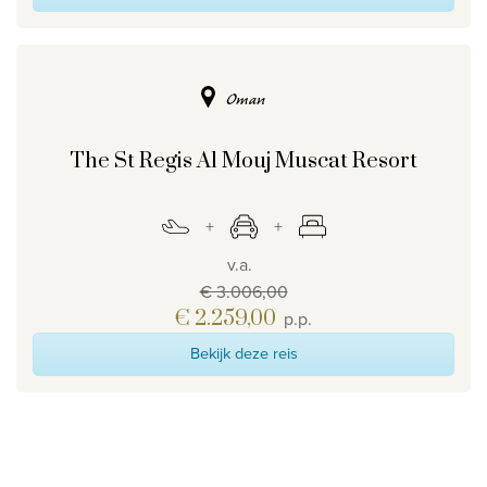
Oman
The St Regis Al Mouj Muscat Resort
v.a.
€ 3.006,00
€ 2.259,00
p.p.
Bekijk deze reis