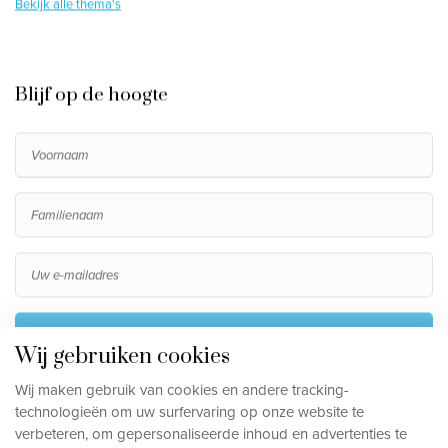
Bekijk alle thema's
Blijf op de hoogte
Inschrijven
Wij gebruiken cookies
Door me in te schrijven ga ik akkoord met het verwerken
Wij maken gebruik van cookies en andere tracking-
van mijn persoonsgegevens, die beschreven staan in de
technologieën om uw surfervaring op onze website te
privacy disclaimer
.
verbeteren, om gepersonaliseerde inhoud en advertenties te