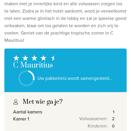
Ontdek onze thema's
maken met je innerlijke kind en alle volwassen zorgen los
te laten.
Zodra je in het hotel aankomt, word je verwelkomd
Huwelijksreis
met een warme glimlach in de lobby en zal je
speelse geest
Adults only
ontwaken, klaar om los gelaten te worden en zich vrij te
voelen.
Geniet van de prachtige tropische zomer in C
Luxury
Mauritius!
Bekijk alle thema's
C Mauritius
De beste aanbiedingen
IKYK Malta
Uw pakketreis wordt samengesteld...
Dhigali Resort Maldives
SALT of Palmar Mauritius
Met wie ga je?
Bekijk alle promoties
Aantal kamers
Volwassenen
:
Kamer 1
Kinderen
:
Over Travelworld