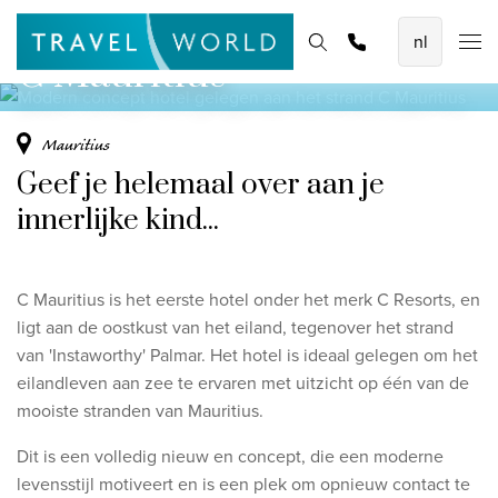
strand
De mooiste vliegvakanties
Homepage
Bestemmingen
Thema's
Offerte aanvragen
Promoties
C Mauritius
Baoase Luxury Resort Curaçao
Lux* Grand Baie Resort Mauritius
Mauritius
Constance Halaveli Maldives
Geef je helemaal over aan je
Bekijk alle vliegvakanties
innerlijke kind...
Unieke rondreizen
C Mauritius is het eerste hotel onder het merk C Resorts, en
8-daagse Emiraten Ontdekkingsreis
ligt aan de oostkust van het eiland,
tegenover het strand
Fly & Drive - Kleuren van Yucatan
van 'Instaworthy' Palmar. Het hotel is ideaal gelegen om het
eilandleven aan zee te ervaren
met uitzicht op één van de
Ontdekking Sri Lanka
mooiste stranden van Mauritius.
Bekijk alle rondreizen
Dit is een volledig nieuw en concept, die een moderne
levensstijl motiveert en is een plek
om opnieuw contact te