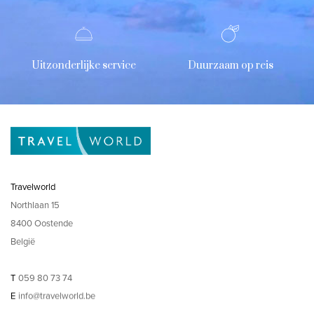
Uitzonderlijke service
Duurzaam op reis
Travelworld
Northlaan 15
8400 Oostende
België
T
059 80 73 74
E
info@travelworld.be