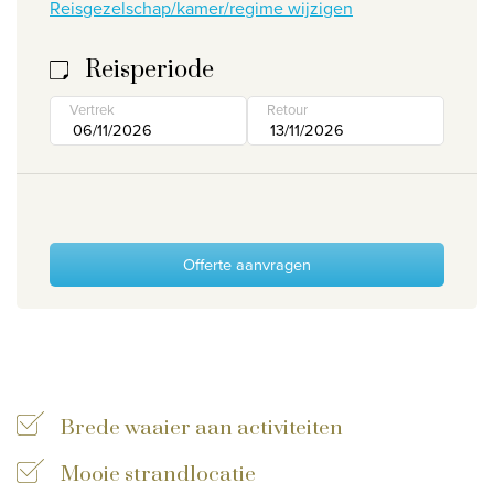
Reisgezelschap/kamer/regime wijzigen
Wie zijn wij
Reisperiode
Waarom Travelworld
Onze bestemmingen
Vertrek
Retour
Contacteer ons
Onze reiskantoren
Nuttige links
Offerte aanvragen
Vacatures
Voorwaarden
Brede waaier aan activiteiten
Mooie strandlocatie