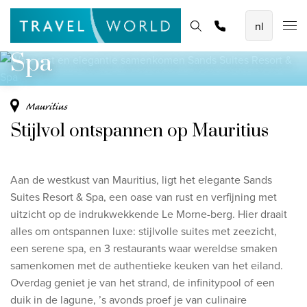
Waar rust en elegantie samenkomen
De mooiste vliegvakanties
Homepage
Bestemmingen
Thema's
Promoties
Offerte aanvragen
Sands Suites Resort &
Baoase Luxury Resort Curaçao
Spa
Lux* Grand Baie Resort Mauritius
Constance Halaveli Maldives
Mauritius
Stijlvol ontspannen op Mauritius
Bekijk alle vliegvakanties
Unieke rondreizen
Aan de westkust van Mauritius, ligt het elegante Sands
8-daagse Emiraten Ontdekkingsreis
Suites Resort & Spa, een oase van rust en verfijning met
uitzicht op de indrukwekkende Le Morne-berg.
Hier draait
Fly & Drive - Kleuren van Yucatan
alles om ontspannen luxe: stijlvolle suites met zeezicht,
Ontdekking Sri Lanka
een serene spa, en 3 restaurants waar wereldse smaken
samenkomen met de authentieke keuken van het eiland.
Bekijk alle rondreizen
Overdag geniet je van het strand, de infinitypool of een
duik in de lagune, ’s avonds proef je van culinaire