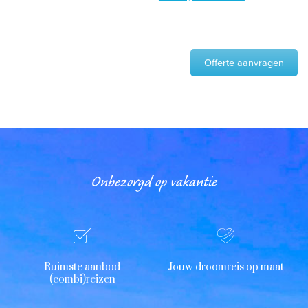
Offerte aanvragen
Onbezorgd op vakantie
Ruimste aanbod
Jouw droomreis op maat
(combi)reizen