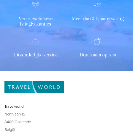
Verre, exclusieve
Meer dan 30 jaar ervaring
(vlieg)vakanties
Uitzonderlijke service
Duurzaam op reis
Travelworld
Northlaan 15
8400 Oostende
België