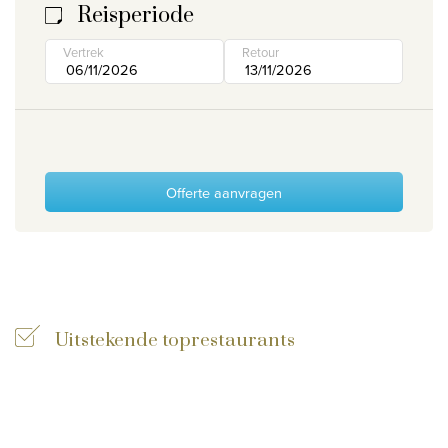
Reisperiode
Wie zijn wij
Vertrek
Retour
Waarom Travelworld
Onze bestemmingen
Contacteer ons
Onze reiskantoren
Offerte aanvragen
Nuttige links
Vacatures
Voorwaarden
Uitstekende toprestaurants