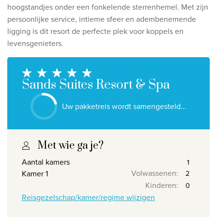
Ontdek onze thema's
hoogstandjes onder een fonkelende sterrenhemel.
Met zijn
persoonlijke service, intieme sfeer en adembenemende
Huwelijksreis
ligging is dit resort de perfecte plek voor koppels en
Adults only
levensgenieters.
Luxury
Bekijk alle thema's
Sands Suites Resort & Spa
De beste aanbiedingen
Uw pakketreis wordt samengesteld...
IKYK Malta
Dhigali Resort Maldives
Met wie ga je?
SALT of Palmar Mauritius
Aantal kamers
Volwassenen
:
Kamer 1
Bekijk alle promoties
Kinderen
:
Reisgezelschap/kamer/regime wijzigen
Over Travelworld