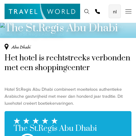
Gelegen in het bruisende hart van de
De mooiste vliegvakanties
Homepage
Bestemmingen
Thema's
Promoties
Offerte aanvragen
Corniche van Abu Dhabi
Baoase Luxury Resort Curaçao
The St.Regis Abu Dhabi
Lux* Grand Baie Resort Mauritius
Constance Halaveli Maldives
Abu Dhabi
Het hotel is rechtstreeks verbonden
Bekijk alle vliegvakanties
met een shoppingcenter
Unieke rondreizen
8-daagse Emiraten Ontdekkingsreis
Hotel St.Regis Abu Dhabi combineert moeiteloos authentieke
Arabische gastvrijheid met meer dan honderd jaar traditie. Dit
Fly & Drive - Kleuren van Yucatan
luxehotel creëert boetiekervaringen.
Ontdekking Sri Lanka
Bekijk alle rondreizen
The St.Regis Abu Dhabi