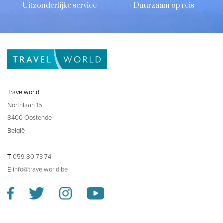
Uitzonderlijke service
Duurzaam op reis
Travelworld
Northlaan 15
8400 Oostende
België
T
059 80 73 74
E
info@travelworld.be