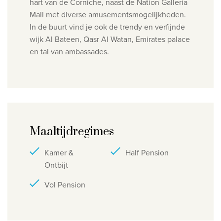
hart van de Corniche, naast de Nation Galleria
Mall met diverse amusementsmogelijkheden.
Privacy disclaimer
In de buurt vind je ook de trendy en verfijnde
©
2026
, Travelworld
wijk Al Bateen, Qasr Al Watan, Emirates palace
en tal van ambassades.
Maaltijdregimes
Kamer &
Half Pension
Ontbijt
Vol Pension