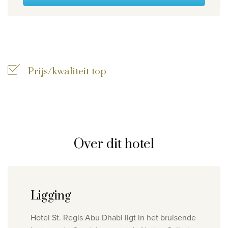
Wie zijn wij
Waarom Travelworld
Onze bestemmingen
Contacteer ons
Prijs/kwaliteit top
Onze reiskantoren
Nuttige links
Vacatures
Over dit hotel
Voorwaarden
Ligging
Hotel St. Regis Abu Dhabi ligt in het bruisende