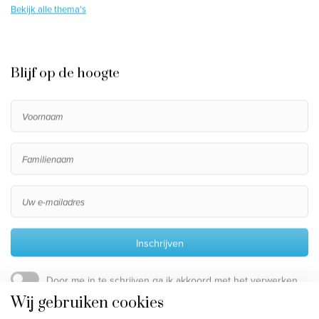
Bekijk alle thema's
Blijf op de hoogte
Inschrijven
Door me in te schrijven ga ik akkoord met het verwerken
van mijn persoonsgegevens, die beschreven staan in de
Wij gebruiken cookies
privacy disclaimer
.