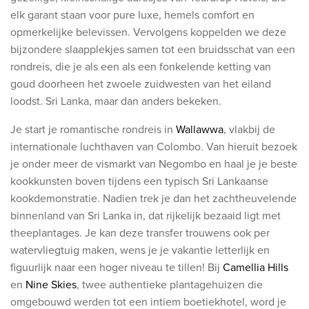
Ontdek onze thema's
elk garant staan voor pure luxe, hemels comfort en
opmerkelijke belevissen. Vervolgens koppelden we deze
Huwelijksreis
bijzondere slaapplekjes samen tot een bruidsschat van een
Adults only
rondreis, die je als een als een fonkelende ketting van
Luxury
goud doorheen het zwoele zuidwesten van het eiland
loodst. Sri Lanka, maar dan anders bekeken.
Bekijk alle thema's
Je start je romantische rondreis in
Wallawwa
, vlakbij de
internationale luchthaven van Colombo. Van hieruit bezoek
De beste aanbiedingen
je onder meer de vismarkt van Negombo en haal je je beste
kookkunsten boven tijdens een typisch Sri Lankaanse
IKYK Malta
kookdemonstratie. Nadien trek je dan het zachtheuvelende
Dhigali Resort Maldives
binnenland van Sri Lanka in, dat rijkelijk bezaaid ligt met
SALT of Palmar Mauritius
theeplantages. Je kan deze transfer trouwens ook per
watervliegtuig maken, wens je je vakantie letterlijk en
Bekijk alle promoties
figuurlijk naar een hoger niveau te tillen! Bij
Camellia Hills
en
Nine Skies
, twee authentieke plantagehuizen die
Over Travelworld
omgebouwd werden tot een intiem boetiekhotel, word je