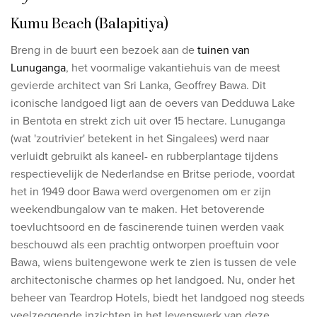
Kumu Beach (Balapitiya)
Breng in de buurt een bezoek aan de
tuinen van
Lunuganga
, het voormalige vakantiehuis van de meest
gevierde architect van Sri Lanka, Geoffrey Bawa. Dit
iconische landgoed ligt aan de oevers van Dedduwa Lake
in Bentota en strekt zich uit over 15 hectare. Lunuganga
(wat 'zoutrivier' betekent in het Singalees) werd naar
verluidt gebruikt als kaneel- en rubberplantage tijdens
respectievelijk de Nederlandse en Britse periode, voordat
het in 1949 door Bawa werd overgenomen om er zijn
weekendbungalow van te maken. Het betoverende
toevluchtsoord en de fascinerende tuinen werden vaak
beschouwd als een prachtig ontworpen proeftuin voor
Bawa, wiens buitengewone werk te zien is tussen de vele
architectonische charmes op het landgoed. Nu, onder het
beheer van Teardrop Hotels, biedt het landgoed nog steeds
veelzeggende inzichten in het levenswerk van deze