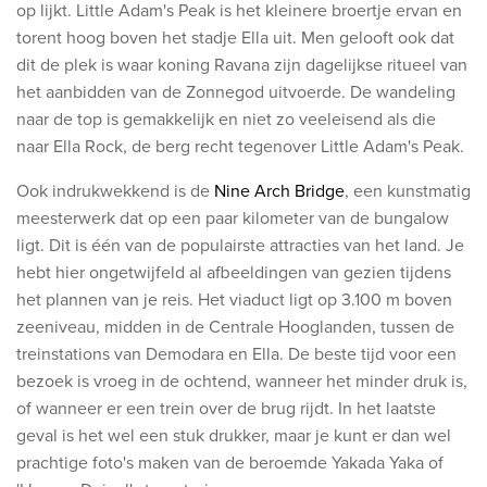
op lijkt. Little Adam's Peak is het kleinere broertje ervan en
torent hoog boven het stadje Ella uit. Men gelooft ook dat
dit de plek is waar koning Ravana zijn dagelijkse ritueel van
het aanbidden van de Zonnegod uitvoerde. De wandeling
naar de top is gemakkelijk en niet zo veeleisend als die
naar Ella Rock, de berg recht tegenover Little Adam's Peak.
Ook indrukwekkend is d
e
Nine Arch Bridge
, een kunstmatig
meesterwerk dat op een paar kilometer van de bungalow
ligt. Dit is één van de populairste attracties van het land. Je
hebt hier ongetwijfeld al afbeeldingen van gezien tijdens
het plannen van je reis. Het viaduct ligt op 3.100 m boven
zeeniveau, midden in de Centrale Hooglanden, tussen de
treinstations van Demodara en Ella. De beste tijd voor een
bezoek is vroeg in de ochtend, wanneer het minder druk is,
of wanneer er een trein over de brug rijdt. In het laatste
geval is het wel een stuk drukker, maar je kunt er dan wel
prachtige foto's maken van de beroemde Yakada Yaka of