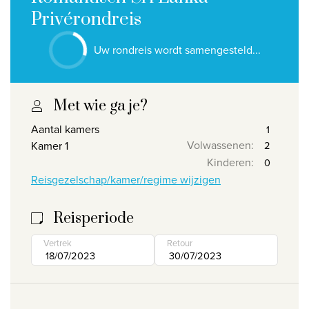
Privérondreis
Privacy disclaimer
©
2026
, Travelworld
Uw rondreis wordt samengesteld...
Met wie ga je?
Aantal kamers
Volwassenen
:
Kamer 1
Kinderen
:
Reisgezelschap/kamer/regime wijzigen
Reisperiode
Vertrek
Retour