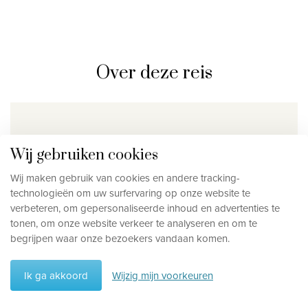
Over deze reis
Inbegrepen
Wij gebruiken cookies
Internationale
Alle
Wij maken gebruik van cookies en andere tracking-
vluchten
transfers in
technologieën om uw surfervaring op onze website te
een met
verbeteren, om gepersonaliseerde inhoud en advertenties te
airco
tonen, om onze website verkeer te analyseren en om te
begrijpen waar onze bezoekers vandaan komen.
uitgeruste
wagen, incl.
water en Wi-
Ik ga akkoord
Wijzig mijn voorkeuren
Reisschema
Fi (er