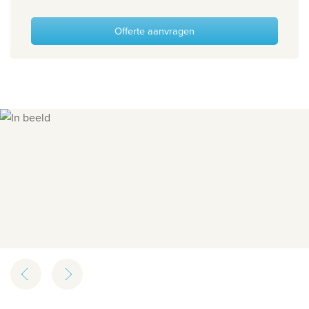
Offerte aanvragen
Slide 1 of 10