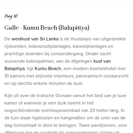
Dag 10
Galle - Kumu Beach (Balapitiya)
De
westkust van Sri Lanka
is de thuisbasis van uitgestrekte
rijstvelden, kokosnootplantages,
kaneelplantages en
prachtige stranden bij zonsondergang. Onder zacht
wuivende kokospalmen,
aan de afgelegen
kust van
Balapitiya
, ligt
Kumu Beach
, een modern boetiekhotel met
10 kamers
met stijlvolle interieurs, panoramisch oceaanzicht
en op slechts enkele minuten de
kust.
Kijk uit over de Indische Oceaan vanuit het bed van je luxe
kamer of wanneer je een duik neemt in het
oogverblindende
overloopzwembad van 23 meter lang. In
de tuin staan ligstoelen en hangmatten om de uren van de
dag horizontaal
in door te brengen. Twee paviljoenen, voor
afternoon tea en cocktails bij zonsondergang, kijken uit