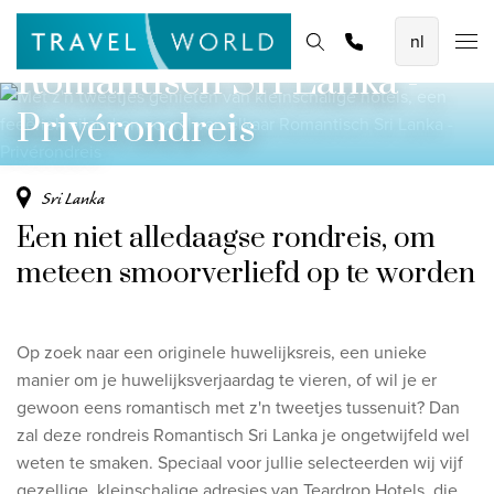
De mooiste vliegvakanties
elkaar
Homepage
Bestemmingen
Thema's
Offerte aanvragen
Promoties
Romantisch Sri Lanka -
Baoase Luxury Resort Curaçao
Lux* Grand Baie Resort Mauritius
Privérondreis
Constance Halaveli Maldives
Sri Lanka
Bekijk alle vliegvakanties
Een niet alledaagse rondreis, om
Unieke rondreizen
meteen smoorverliefd op te worden
8-daagse Emiraten Ontdekkingsreis
Fly & Drive - Kleuren van Yucatan
Op zoek naar een originele huwelijksreis, een unieke
manier om je huwelijksverjaardag te vieren, of wil je er
Ontdekking Sri Lanka
gewoon eens romantisch met z'n tweetjes tussenuit? Dan
zal deze rondreis Romantisch Sri Lanka je ongetwijfeld wel
Bekijk alle rondreizen
weten te smaken. Speciaal voor jullie selecteerden wij vijf
gezellige, kleinschalige adresjes van Teardrop Hotels, die