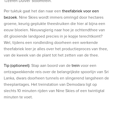
'IJzeren Duivel' stoomtrein.
Per tuktuk gaat het dan naar een
theefabriek voor een
bezoek
.
Nine Skies wordt immers omringd door hectares
groene, keurig geplukte theestruiken die hier al bijna een
eeuw bloeien. Nieuwsgierig naar hoe je ochtendthee van
dit glooiende landgoed precies in je kopje terechtkomt?
Wel, tijdens een rondleiding doorheen een werkende
theefabriek leer je alles over het productieproces van thee,
van de kweek van de plant tot het zetten van de thee.
Tip (optioneel):
Stap aan boord van de
trein
voor een
ontzagwekkende reis over de belangrijkste spoorlijn van Sri
Lanka, dwars doorheen tunnels en slingerend langsheen de
theeplantages. Het treinstation van Demodara ligt op
slechts 10 minuten rijden van Nine Skies of een twintigtal
minuten te voet.