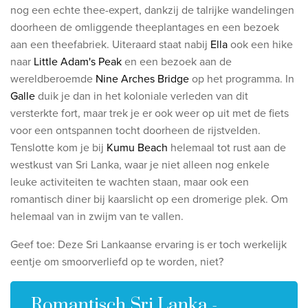
nog een echte thee-expert, dankzij de talrijke wandelingen
Wie zijn wij
doorheen de omliggende theeplantages en een bezoek
Waarom Travelworld
aan een theefabriek. Uiteraard staat nabij
Ella
ook een hike
naar
Little Adam's Peak
en een bezoek aan de
Onze bestemmingen
wereldberoemde
Nine Arches Bridge
op het programma. In
Contacteer ons
Galle
duik je dan in het koloniale verleden van dit
Onze reiskantoren
versterkte fort, maar trek je er ook weer op uit met de fiets
voor een ontspannen tocht doorheen de rijstvelden.
Tenslotte kom je bij
Nuttige links
Kumu Beach
helemaal tot rust aan de
westkust van Sri Lanka, waar je niet alleen nog enkele
Vacatures
leuke activiteiten te wachten staan, maar ook een
romantisch diner bij kaarslicht op een dromerige plek. Om
Voorwaarden
helemaal van in zwijm van te vallen.
Geef toe: Deze Sri Lankaanse ervaring is er toch werkelijk
eentje om smoorverliefd op te worden, niet?
Romantisch Sri Lanka -