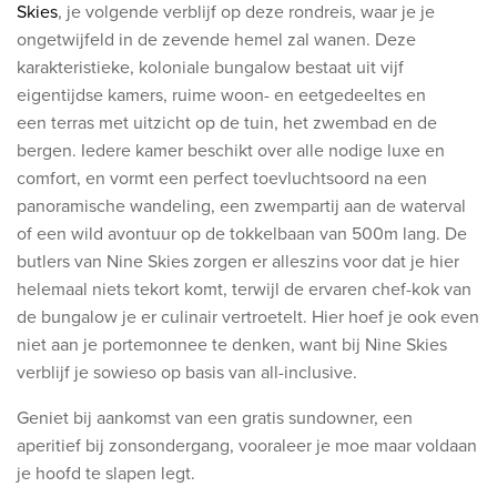
Skies
, je volgende verblijf op deze rondreis, waar je je
ongetwijfeld in de zevende hemel zal wanen. Deze
karakteristieke, koloniale bungalow bestaat uit vijf
eigentijdse kamers, ruime woon- en eetgedeeltes en
een terras met uitzicht op de tuin, het zwembad en de
bergen. Iedere kamer beschikt over alle nodige luxe en
comfort, en vormt een perfect toevluchtsoord na een
panoramische wandeling, een zwempartij aan de waterval
of een wild avontuur op de tokkelbaan van 500m lang. De
butlers van Nine Skies zorgen er alleszins voor dat je hier
helemaal niets tekort komt, terwijl de ervaren chef-kok van
de bungalow je er culinair vertroetelt. Hier hoef je ook even
niet aan je portemonnee te denken, want bij Nine Skies
verblijf je sowieso op basis van all-inclusive.
Geniet bij aankomst van een gratis sundowner, een
aperitief bij zonsondergang, vooraleer je moe maar voldaan
je hoofd te slapen legt.