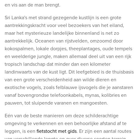
en vis aan de man brengt.
Sri Lanka's met strand gezegende kustlijn is een grote
aantrekkingskracht voor veel bezoekers van het eiland,
maar het mysterieuze landelijke binnenland is net zo
aantrekkelijk. Oceanen van rijstvelden, omzoomd door
kokospalmen, lokale dorpjes, theeplantages, oude tempels
en weelderige jungle, maken allemaal deel uit van een rijk
tropisch landschap dat minder dan een kilometer
landinwaarts van de kust ligt. Dit leefgebied is de thuisbasis
van een grote verscheidenheid aan wilde dieren en
exotische vogels, zoals felblauwe ijsvogels die je aanstaren
vanaf bovengrondse telefoonkabels, mynas, kolibries en
pauwen, tot sluipende varanen en mangoesten.
Eén van de beste manieren om deze schilderachtige
omgeving te verkennen en een behoorlijke afstand af te
leggen, is een
fietstocht met gids
. Er zijn een aantal routes
van verschillende lengte en over diverse soorten terrein