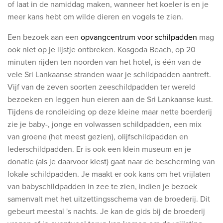
of laat in de namiddag maken, wanneer het koeler is en je
meer kans hebt om wilde dieren en vogels te zien.
Een bezoek aan een
opvangcentrum voor
schilpadden
​mag
ook niet op je lijstje ontbreken. Kosgoda Beach, op 20
minuten rijden ten noorden van het hotel, is één van de
vele Sri Lankaanse stranden waar je schildpadden aantreft.
Vijf van de zeven soorten zeeschildpadden ter wereld
bezoeken en leggen hun eieren aan de Sri Lankaanse kust.
Tijdens de rondleiding op deze kleine maar nette boerderij
zie je baby-, jonge en volwassen schildpadden, een mix
van groene (het meest gezien), olijfschildpadden en
lederschildpadden. Er is ook een klein museum en je
donatie (als je daarvoor kiest) gaat naar de bescherming van
lokale schildpadden. Je maakt er ook kans om het vrijlaten
van babyschildpadden in zee te zien, indien je bezoek
samenvalt met het uitzettingsschema van de broederij. Dit
gebeurt meestal 's nachts. Je kan de gids bij de broederij