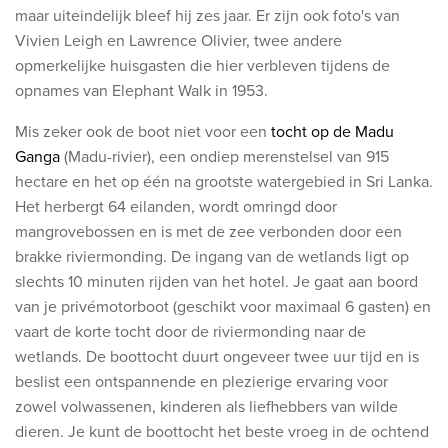
maar uiteindelijk bleef hij zes jaar. Er zijn ook foto's van
Vivien Leigh en Lawrence Olivier, twee andere
opmerkelijke huisgasten die hier verbleven tijdens de
opnames van Elephant Walk in 1953.
Mis zeker ook de boot niet voor een
tocht op d
e
Madu
Ganga
(Madu-rivier), een ondiep merenstelsel van 915
hectare en het op één na grootste watergebied in Sri Lanka.
Het herbergt 64 eilanden, wordt omringd door
mangrovebossen en is met de zee verbonden door een
brakke riviermonding.
De ingang van de wetlands ligt op
slechts 10 minuten rijden van het hotel. Je gaat aan boord
van je privémotorboot (geschikt voor maximaal 6 gasten) en
vaart de korte tocht door de riviermonding naar de
wetlands. De boottocht duurt ongeveer twee uur tijd en is
beslist een ontspannende en plezierige ervaring voor
zowel volwassenen, kinderen als liefhebbers van wilde
dieren. Je kunt de boottocht het beste vroeg in de ochtend