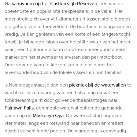
Ga
kanovaren op het Castlereagh Reservoir
, één van de
boeiendste en populairste trekpleisters in de vallei. Het
meer strekt zich over vijf kilometer uit tussen steile bergen
die gehuld zijn in theevelden. De boottocht is langzaam en
vredig. Je kan genieten van een korte of een langere tocht,
terwijl je bijna geruisloos over het stille water van het meer
vaart. Een traditionele kano is ook een meer duurzamere
manier om het stuwmeer te ervaren dan per motorboot.
Door voor de kano te kiezen steun je dus direct het
levensonderhoud van de lokale vissers en hun families.
's Namiddags staat je dan een
picknick bij de watervallen
​ te
wachten.
Deze ervaring van een halve dag omvat een
schilderachtige rit door golvende theeplantages naar
Fairlawn Falls
, een mooie waterval buiten de gebaande
paden op de
Maskeliya Oya
. De waterval stort ongeveer
vier meter langs een rotswand naar beneden en creëert
daarbij verschillende poelen. De wandeling is eenvoudig