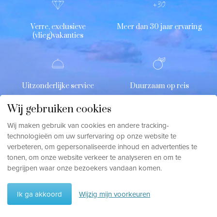
Verre, exclusieve
Meer dan 30 jaar ervaring
(vlieg)vakanties
Uitzonderlijke service
Duurzaam op reis
Wij gebruiken cookies
Wij maken gebruik van cookies en andere tracking-
technologieën om uw surfervaring op onze website te
verbeteren, om gepersonaliseerde inhoud en advertenties te
tonen, om onze website verkeer te analyseren en om te
begrijpen waar onze bezoekers vandaan komen.
Travelworld
Northlaan 15
Ik ga akkoord
Wijzig mijn voorkeuren
8400 Oostende
België