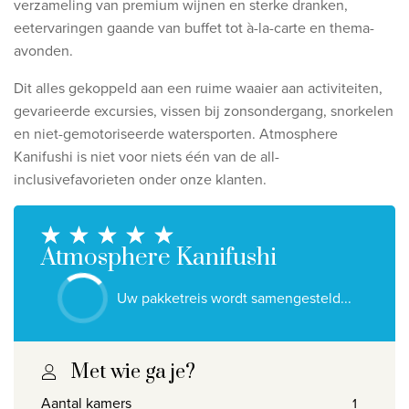
verzameling van premium wijnen en sterke dranken,
Ontdek onze thema's
eetervaringen gaande van buffet tot à-la-carte en thema-
Huwelijksreis
avonden.
Adults only
Dit alles gekoppeld aan een ruime waaier aan activiteiten,
Luxury
gevarieerde excursies, vissen bij zonsondergang, snorkelen
en niet-gemotoriseerde watersporten. Atmosphere
Bekijk alle thema's
Kanifushi is niet voor niets één van de all-
inclusivefavorieten onder onze klanten.
De beste aanbiedingen
IKYK Malta
Atmosphere Kanifushi
Dhigali Resort Maldives
Uw pakketreis wordt samengesteld...
SALT of Palmar Mauritius
Bekijk alle promoties
Met wie ga je?
Over Travelworld
Aantal kamers