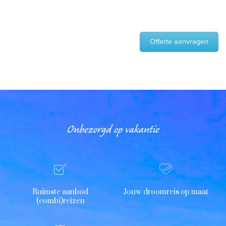
Offerte aanvragen
Onbezorgd op vakantie
Ruimste aanbod
Jouw droomreis op maat
(combi)reizen