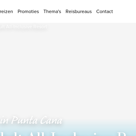
ies
reizen
Promoties
Thema's
Reisbureaus
Contact
 in Punta Cana