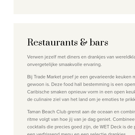
Restaurants & bars
Verwen jezelf met diners en drankjes van wereldkl
onvergetelijke smaakvolle ervaring.
Bij Trade Market proef je een gevarieerde keuken m
gewoon is. Deze food hall bestemming is een open
Caribische smaken opnieuw vorm in een open keuken
de culinaire ziel van het land om je emoties te prik
Taman Beach Club grenst aan de oceaan en combine
ritme volgt van hoe jij van je dag geniet. Combine
cocktails die precies goed zijn, de WET Deck is de 
een verfrissend menu en een selectie drankjes.