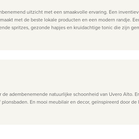
enemend uitzicht met een smaakvolle ervaring. Een inventieve 
gemaakt met de beste lokale producten en een modern randje.
Ee
nde spritzes, gezonde hapjes en kruidachtige tonic die zijn gema
or de adembenemende natuurlijke schoonheid van Uvero Alto. Er
f plonsbaden. En m
ooi meubilair en decor, geïnspireerd door de