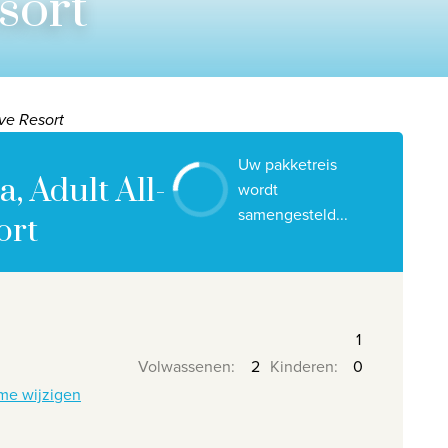
sort
Contacteer ons
Onze reiskantoren
Nuttige links
ve Resort
Vacatures
Uw pakketreis
Voorwaarden
, Adult All-
wordt
samengesteld...
ort
Volwassenen
:
Kinderen
:
me wijzigen