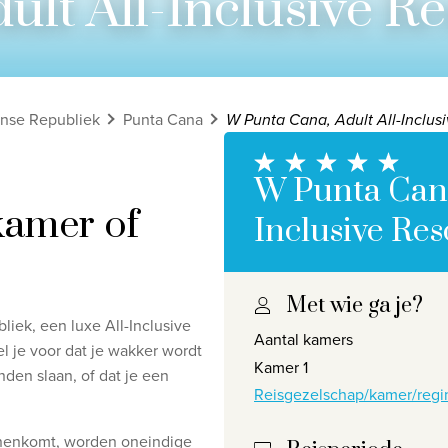
lt All-Inclusive Re
nse Republiek
Punta Cana
W Punta Cana, Adult All-Inclusi
W Punta Cana
 kamer of
Inclusive Res
Met wie ga je?
Privacy disclaimer
©
2026
, Travelworld
iek, een luxe All-Inclusive
Aantal kamers
l je voor dat je wakker wordt
Kamer 1
den slaan, of dat je een
Reisgezelschap/kamer/regi
nnenkomt, worden oneindige