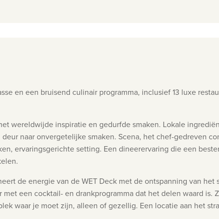
asse en een bruisend culinair programma, inclusief 13 luxe rest
et wereldwijde inspiratie en gedurfde smaken. Lokale ingrediën
 deur naar onvergetelijke smaken. Scena, h
et chef-gedreven co
, ervaringsgerichte setting. Een dineerervaring die een beste
kelen.
ert de energie van de WET Deck met de ontspanning van het str
er met een cocktail- en drankprogramma dat het delen waard is.
Z
plek waar je moet zijn, alleen of gezellig. Een locatie aan het s