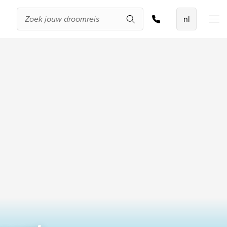
Offerte aanvragen
De beste
aanbiedingen
IKYK Malta
Dhigali Resort Maldives
SALT of Palmar Mauritius
Bekijk alle promoties
Over Travelworld
Wie zijn wij
Waarom Travelworld
Onze bestemmingen