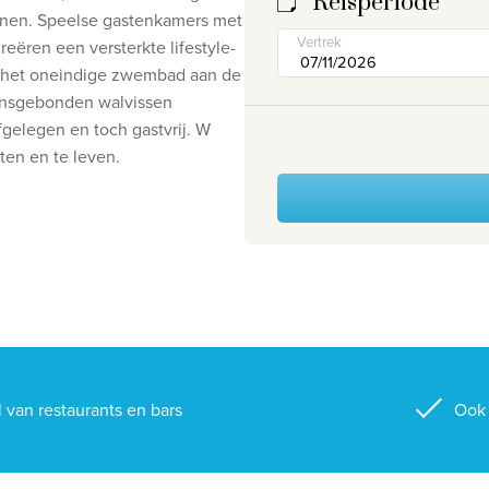
Reisperiode
senen. Speelse gastenkamers met
Vertrek
eëren een versterkte lifestyle-
j het oneindige zwembad aan de
ensgebonden walvissen
legen en toch gastvrij. W
ten en te leven.
l van restaurants en bars
Ook 