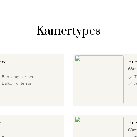
Kamertypes
iew
Pre
63m²
Eén kingsize bed
T
Balkon of terras
A
w
Pre
63m²