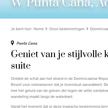
W Punta Cana, Adu
Bekijk alle rondreizen
Ontdek onze thema's
Je bent hier
:
Home
Onze bestemmingen
Dominicaa
Huwelijksreis
Adults only
Punta Cana
Luxury
Geniet van je stijlvolle
Bekijk alle thema's
suite
Ontdek de schat aan het strand in de Dominicaanse Republ
Resort voor volwassenen dat je levenslust aanwakkert. Ste
met het geluid van de golven die tegen de witte zandstran
wandeling maakt langs de waterkant.
Vanaf het moment dat je deze tropische bestemming bi