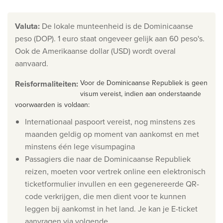
Ontdek onze thema's
Huwelijksreis
Valuta
:
De lokale munteenheid is de Dominicaanse
peso (DOP). 1 euro staat ongeveer gelijk aan 60 peso's.
Adults only
Ook de Amerikaanse dollar (USD) wordt overal
Luxury
aanvaard.
Bekijk alle thema's
Voor de Dominicaanse Republiek is geen
Reisformaliteiten
:
visum vereist, indien aan onderstaande
voorwaarden is voldaan:
De beste aanbiedingen
Internationaal paspoort vereist, nog minstens zes
IKYK Malta
maanden geldig op moment van aankomst en met
minstens één lege visumpagina
Dhigali Resort Maldives
Passagiers die naar de Dominicaanse Republiek
SALT of Palmar Mauritius
reizen, moeten voor vertrek online een elektronisch
ticketformulier invullen en een gegenereerde QR-
Bekijk alle promoties
code verkrijgen, die men dient voor te kunnen
leggen bij aankomst in het land. Je kan je E-ticket
Over Travelworld
aanvragen via volgende