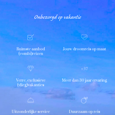
Onbezorgd op vakantie
Ruimste aanbod
Jouw droomreis op maat
(combi)reizen
Verre, exclusieve
Meer dan 30 jaar ervaring
(vlieg)vakanties
Uitzonderlijke service
Duurzaam op reis