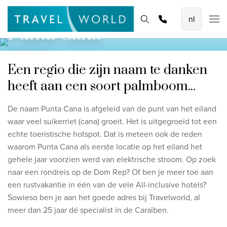
De mooiste vliegvakanties
Homepage
Bestemmingen
Thema's
Zoek & boek
Promoties
Punta Cana
Baoase Luxury Resort Curaçao
Lux* Grand Baie Resort Mauritius
Een regio die zijn naam te danken
Constance Halaveli Maldives
heeft aan een soort palmboom...
Bekijk alle vliegvakanties
De naam Punta Cana is afgeleid van de punt van het eiland
waar veel suikerriet (cana) groeit. Het is uitgegroeid tot een
Unieke rondreizen
echte toeristische hotspot. Dat is meteen ook de reden
8-daagse Emiraten Ontdekkingsreis
waarom Punta Cana als eerste locatie op het eiland het
gehele jaar voorzien werd van elektrische stroom. Op zoek
Fly & Drive - Kleuren van Yucatan
naar een rondreis op de Dom Rep? Of ben je meer toe aan
Ontdekking Sri Lanka
een rustvakantie in één van de vele All-inclusive hotels?
Sowieso ben je aan het goede adres bij Travelworld, al
Bekijk alle rondreizen
meer dan 25 jaar dé specialist in de Caraïben.