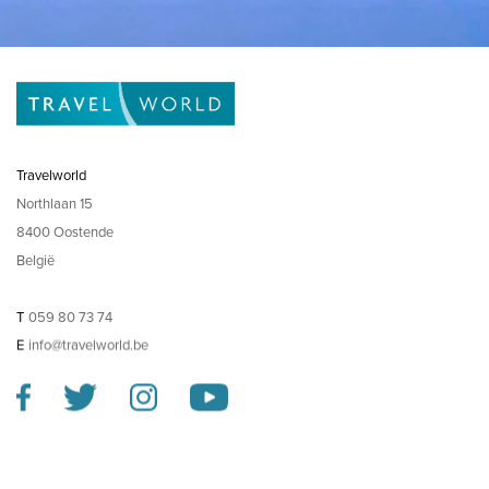
Travelworld
Northlaan 15
8400 Oostende
België
T
059 80 73 74
E
info@travelworld.be