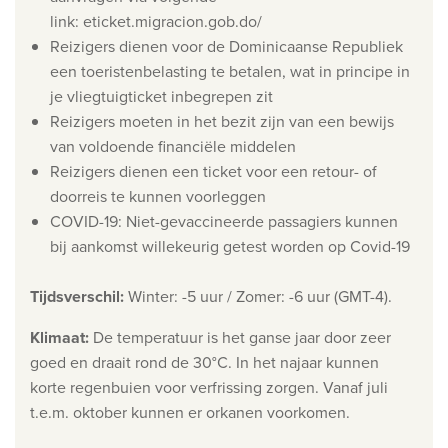
link: eticket.migracion.gob.do/
Wie zijn wij
Reizigers dienen voor de Dominicaanse Republiek
Waarom Travelworld
een toeristenbelasting te betalen, wat in principe in
je vliegtuigticket inbegrepen zit
Onze bestemmingen
Reizigers moeten in het bezit zijn van een bewijs
Contacteer ons
van voldoende financiële middelen
Onze reiskantoren
Reizigers dienen een ticket voor een retour- of
doorreis te kunnen voorleggen
Nuttige links
COVID-19: Niet-gevaccineerde passagiers kunnen
bij aankomst willekeurig getest worden op Covid-19
Vacatures
Voorwaarden
Tijdsverschil
:
Winter: -5 uur / Zomer: -6 uur (GMT-4).
Klimaat
:
De temperatuur is het ganse jaar door zeer
goed en draait rond de 30°C. In het najaar kunnen
korte regenbuien voor verfrissing zorgen. Vanaf juli
t.e.m. oktober kunnen er orkanen voorkomen.