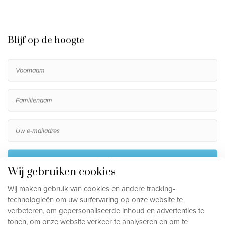
Blijf op de hoogte
Inschrijven
Wij gebruiken cookies
Door me in te schrijven ga ik akkoord met het verwerken
Wij maken gebruik van cookies en andere tracking-
van mijn persoonsgegevens, die beschreven staan in de
technologieën om uw surfervaring op onze website te
privacy disclaimer
.
verbeteren, om gepersonaliseerde inhoud en advertenties te
tonen, om onze website verkeer te analyseren en om te