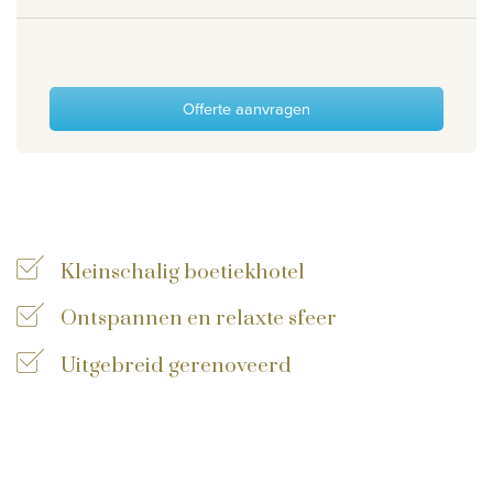
Wie zijn wij
Waarom Travelworld
Onze bestemmingen
Offerte aanvragen
Contacteer ons
Onze reiskantoren
Nuttige links
Kleinschalig boetiekhotel
Vacatures
Ontspannen en relaxte sfeer
Voorwaarden
Uitgebreid gerenoveerd