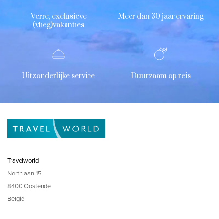
Verre, exclusieve
Meer dan 30 jaar ervaring
(vlieg)vakanties
Uitzonderlijke service
Duurzaam op reis
Travelworld
Northlaan 15
8400 Oostende
België