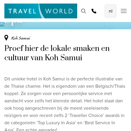
Zazen Boutique Resort &
De mooiste vliegvakanties
Homepage
Bestemmingen
Thema's
Offerte aanvragen
Promoties
Spa
Baoase Luxury Resort Curaçao
Lux* Grand Baie Resort Mauritius
Koh Samui
Constance Halaveli Maldives
Proef hier de lokale smaken en
Bekijk alle vliegvakanties
cultuur van Koh Samui
Unieke rondreizen
Dit unieke hotel in Koh Samui is de perfecte illustratie van
8-daagse Emiraten Ontdekkingsreis
de Thaise charme. Het is eigendom van een Belgisch/Thais
Fly & Drive - Kleuren van Yucatan
koppel. Ze zorgen voor een persoonlijke service met
aandacht voor zelfs het kleinste detail. Het hotel staat dan
Ontdekking Sri Lanka
ook hoog aangeschreven bij de meest veeleisende
reizigers en won recent zelfs 2 ‘Traveller Choice’ awards in
Bekijk alle rondreizen
de categorieën ‘Top Luxury In Asia’ en ‘Best Service In
Asia’. Een echte aanrader!