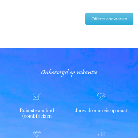
Offerte aanvragen
Onbezorgd op vakantie
Ruimste aanbod
Jouw droomreis op maat
(combi)reizen