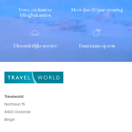
Verre, exclusieve
Meer dan 30 jaar ervaring
(vlieg)vakanties
Uitzonderlijke service
Duurzaam op reis
Travelworld
Northlaan 15
8400 Oostende
België