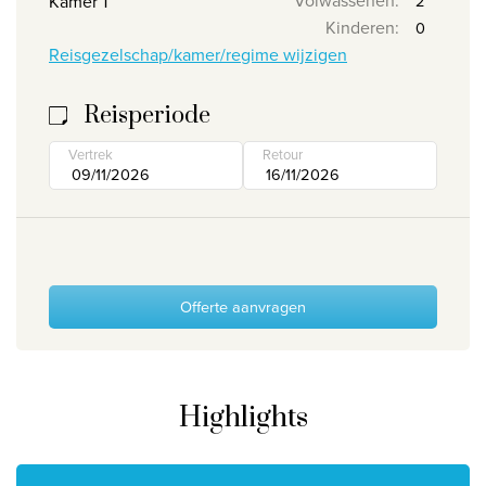
Volwassenen
:
Kamer 1
Kinderen
:
Wie zijn wij
Reisgezelschap/kamer/regime wijzigen
Waarom Travelworld
Onze bestemmingen
Reisperiode
Contacteer ons
Vertrek
Retour
Onze reiskantoren
Nuttige links
Vacatures
Offerte aanvragen
Voorwaarden
Highlights