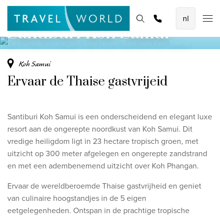
Een uniek en elegant luxe resort
De mooiste vliegvakanties
Homepage
Bestemmingen
Thema's
Offerte aanvragen
Promoties
Santiburi Koh Samui
Baoase Luxury Resort Curaçao
Lux* Grand Baie Resort Mauritius
Koh Samui
Constance Halaveli Maldives
Ervaar de Thaise gastvrijeid
Bekijk alle vliegvakanties
Santiburi Koh Samui is een onderscheidend en elegant luxe
Unieke rondreizen
resort aan de ongerepte noordkust van Koh Samui. Dit
8-daagse Emiraten Ontdekkingsreis
vredige heiligdom ligt in 23 hectare tropisch groen, met
uitzicht op 300 meter afgelegen en ongerepte zandstrand
Fly & Drive - Kleuren van Yucatan
en met een adembenemend uitzicht over Koh Phangan.
Ontdekking Sri Lanka
Ervaar de wereldberoemde Thaise gastvrijheid en geniet
Bekijk alle rondreizen
van culinaire hoogstandjes in de 5 eigen
eetgelegenheden.
Ontspan in de prachtige tropische