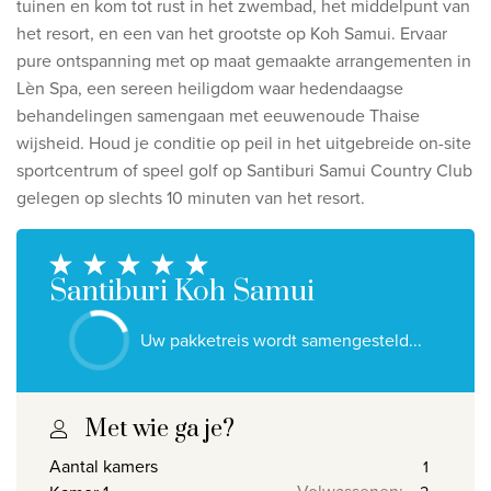
tuinen en kom tot rust in het zwembad, het middelpunt van
Ontdek onze thema's
het resort, en een van
het grootste op Koh Samui. Ervaar
Huwelijksreis
pure ontspanning met op maat gemaakte arrangementen in
Lèn Spa, een sereen heiligdom
waar hedendaagse
Adults only
behandelingen samengaan met eeuwenoude Thaise
Luxury
wijsheid. Houd je conditie op peil in het uitgebreide
on-site
sportcentrum of speel golf op Santiburi Samui Country Club
Bekijk alle thema's
gelegen op slechts 10 minuten van het resort.
De beste aanbiedingen
Santiburi Koh Samui
IKYK Malta
Dhigali Resort Maldives
Uw pakketreis wordt samengesteld...
SALT of Palmar Mauritius
Bekijk alle promoties
Met wie ga je?
Aantal kamers
Over Travelworld