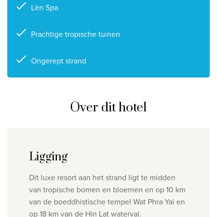
Lèn Spa
Privacy disclaimer
©
2026
, Travelworld
Prachtige tropische tuinen
Ongerept strand
Over dit hotel
Ligging
Dit luxe resort aan het strand ligt te midden
van tropische bomen en bloemen en op 10 km
van de boeddhistische tempel Wat Phra Yai en
op 18 km van de Hin Lat waterval.