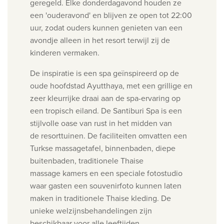
geregeld.
Elke donderdagavond houden ze
een 'ouderavond' en blijven ze open tot 22:00
uur, zodat ouders ku
nnen genieten van een
avondje alleen in het resort terwijl zij de
kinderen vermaken.
De inspiratie is een spa geïnspireerd op de
oude hoofdstad Ayutthaya, met een grillige en
zeer kleurrijke
draai aan de spa-ervaring op
een tropisch eiland. De Santiburi Spa is een
stijlvolle oase van rust in het midden van
de
resorttuinen. D
e faciliteiten omvatten een
Turkse massagetafel, binnenbaden, diepe
buitenbaden, traditionele Thaise
massage
kamers en een speciale fotostudio
waar gasten een souvenirfoto kunnen laten
maken in traditionele Thaise kleding. D
e
unieke welzijnsbehandelingen zijn
beschikbaar
voor alle leeftijden.