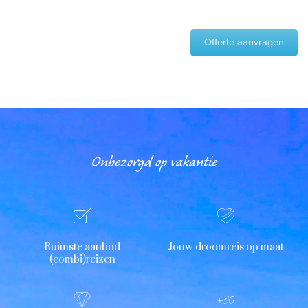
Offerte aanvragen
Onbezorgd op vakantie
Ruimste aanbod
Jouw droomreis op maat
(combi)reizen