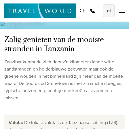
De mooiste vliegvakanties
Homepage
Bestemmingen
Thema's
Zoek & boek
Promoties
Zanzibar
Baoase Luxury Resort Curaçao
Lux* Grand Baie Resort Mauritius
Zalig genieten van de mooiste
Constance Halaveli Maldives
stranden in Tanzania
Bekijk alle vliegvakanties
Zanzibar kenmerkt zich door z'n kilometers lange witte
zandstranden en helderblauwe zeewater, maar ook de
Unieke rondreizen
groene wouden in het binnenland zijn meer dan de moeite
8-daagse Emiraten Ontdekkingsreis
waard. De hoofdstad Stonetown is met z'n smalle steegjes,
typische huizen en prachtige moskeeën al evenmin te
Fly & Drive - Kleuren van Yucatan
missen.
Ontdekking Sri Lanka
Bekijk alle rondreizen
Valuta
:
De lokale valuta is de Tanziaanse shilling (TZS).