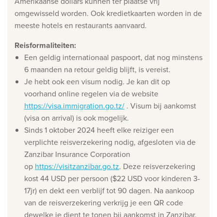
Amerikaanse dollars kunnen ter plaatse vrij
Ontdek onze thema's
omgewisseld worden. Ook kredietkaarten worden in de
Huwelijksreis
meeste hotels en restaurants aanvaard.
Adults only
Reisformaliteiten
:
Luxury
Een geldig internationaal paspoort, dat nog minstens
6 maanden na retour geldig blijft, is vereist.
Bekijk alle thema's
Je hebt ook een visum nodig. Je kan dit op
voorhand online regelen via de website
https://visa.immigration.go.tz/
. Visum bij aankomst
De beste aanbiedingen
(visa on arrival) is ook mogelijk.
IKYK Malta
Sinds 1 oktober 2024 heeft elke reiziger een
verplichte reisverzekering nodig, afgesloten via de
Dhigali Resort Maldives
Zanzibar Insurance Corporation
SALT of Palmar Mauritius
op
https://visitzanzibar.go.tz
. Deze reisverzekering
kost 44 USD per persoon ($22 USD voor kinderen 3-
Bekijk alle promoties
17jr) en dekt een verblijf tot 90 dagen. Na aankoop
van de reisverzekering verkrijg je een QR code
Over Travelworld
dewelke je dient te tonen bij aankomst in Zanzibar.