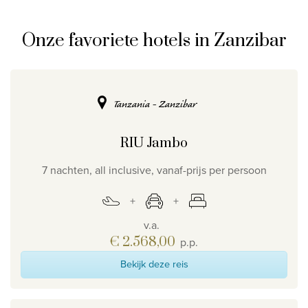
Privacy disclaimer
Onze favoriete hotels in Zanzibar
©
2026
, Travelworld
Tanzania - Zanzibar
RIU Jambo
7 nachten, all inclusive, vanaf-prijs per persoon
v.a.
€ 2.568,00
p.p.
Bekijk deze reis