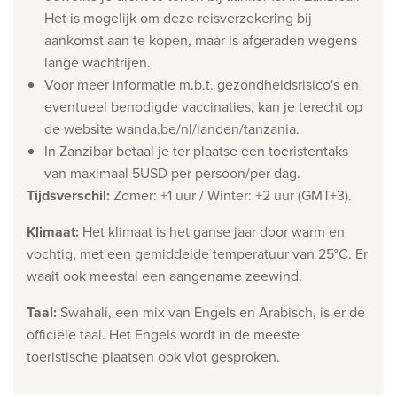
Het is mogelijk om deze reisverzekering bij
Wie zijn wij
aankomst aan te kopen, maar is afgeraden wegens
Waarom Travelworld
lange wachtrijen.
Voor meer informatie m.b.t. gezondheidsrisico's en
Onze bestemmingen
eventueel benodigde vaccinaties, kan je terecht op
Contacteer ons
de website wanda.be/nl/landen/tanzania.
Onze reiskantoren
In Zanzibar betaal je ter plaatse een toeristentaks
van maximaal 5USD per persoon/per dag.
Nuttige links
Tijdsverschil
:
Zomer: +1 uur / Winter: +2 uur (GMT+3).
Vacatures
Klimaat
:
​Het klimaat is het ganse jaar door warm en
vochtig, met een gemiddelde temperatuur van 25°C. Er
Voorwaarden
waait ook meestal een aangename zeewind.
Taal
:
Swahali, een mix van Engels en Arabisch, is er de
officiële taal. Het Engels wordt in de meeste
toeristische plaatsen ook vlot gesproken.