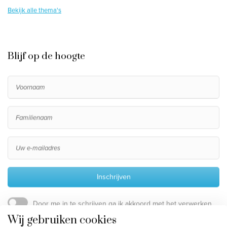
Bekijk alle thema's
Blijf op de hoogte
Inschrijven
Door me in te schrijven ga ik akkoord met het verwerken
van mijn persoonsgegevens, die beschreven staan in de
Wij gebruiken cookies
privacy disclaimer
.