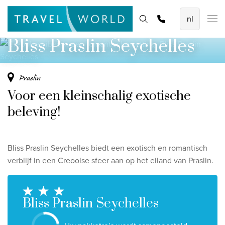
De mooiste vliegvakanties
Homepage
Bestemmingen
Thema's
Offerte aanvragen
Promoties
Creoolse vibes in een romantische setting.
Baoase Luxury Resort Curaçao
Bliss Praslin Seychelles
Lux* Grand Baie Resort Mauritius
Constance Halaveli Maldives
Praslin
Voor een kleinschalig exotische
Bekijk alle vliegvakanties
beleving!
Unieke rondreizen
8-daagse Emiraten Ontdekkingsreis
​Bliss Praslin Seychelles biedt een exotisch en romantisch
Fly & Drive - Kleuren van Yucatan
verblijf in een Creoolse sfeer aan op het eiland van Praslin.
Ontdekking Sri Lanka
Bliss Praslin Seychelles
Bekijk alle rondreizen