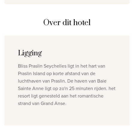
Wie zijn wij
Waarom Travelworld
Over dit hotel
Onze bestemmingen
Contacteer ons
Onze reiskantoren
Ligging
Nuttige links
Bliss Praslin Seychelles ligt in het hart van
Praslin Island op korte afstand van de
Vacatures
luchthaven van Praslin. De haven van Baie
Voorwaarden
Sainte Anne ligt op zo'n 25 minuten rijden. het
resort ligt genesteld aan het romantische
strand van Grand Anse.