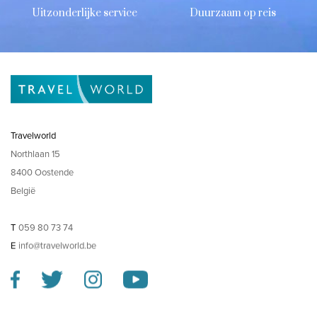
Uitzonderlijke service
Duurzaam op reis
Travelworld
Northlaan 15
8400 Oostende
België
T
059 80 73 74
E
info@travelworld.be