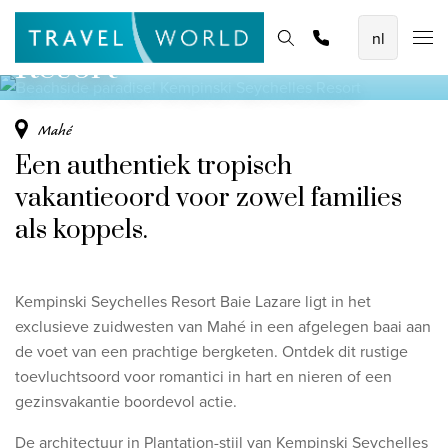
Kempinski Seychelles
De mooiste vliegvakanties
Homepage
Bestemmingen
Thema's
Promoties
Offerte aanvragen
Resort
Baoase Luxury Resort Curaçao
Lux* Grand Baie Resort Mauritius
Mahé
Constance Halaveli Maldives
Een authentiek tropisch
Bekijk alle vliegvakanties
vakantieoord voor zowel families
als koppels.
Unieke rondreizen
8-daagse Emiraten Ontdekkingsreis
Kempinski Seychelles Resort Baie Lazare ligt in het
Fly & Drive - Kleuren van Yucatan
exclusieve zuidwesten van Mahé in een afgelegen baai aan
Ontdekking Sri Lanka
de voet van een prachtige bergketen. Ontdek dit rustige
toevluchtsoord voor romantici in hart en nieren of een
Bekijk alle rondreizen
gezinsvakantie boordevol actie.
De architectuur in Plantation-stijl van Kempinski Seychelles