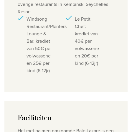
overige restaurants in Kempinski Seychelles
Resort.
Windsong
Le Petit
Restaurant/Planters
Chef:
Lounge &
krediet van
Bar: krediet
40€ per
van 50€ per
volwassene
volwassene
en 20€ per
en 25€ per
kind (6-12jr)
kind (6-12jr)
Faciliteiten
Het met palmen omzoomde Baie Lazare is een