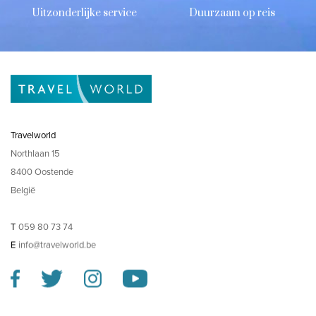
Uitzonderlijke service
Duurzaam op reis
Travelworld
Northlaan 15
8400 Oostende
België
T
059 80 73 74
E
info@travelworld.be