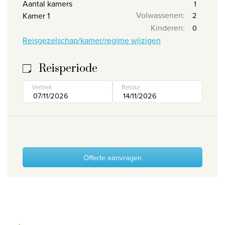
Aantal kamers
Volwassenen
:
Kamer 1
Wie zijn wij
Kinderen
:
Waarom Travelworld
Reisgezelschap/kamer/regime wijzigen
Onze bestemmingen
Contacteer ons
Reisperiode
Onze reiskantoren
Vertrek
Retour
Nuttige links
Vacatures
Voorwaarden
Offerte aanvragen