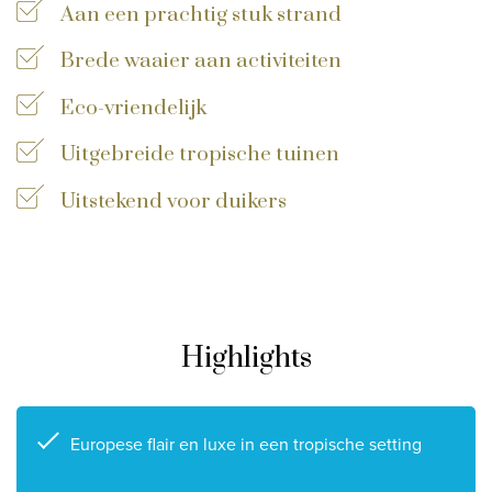
Aan een prachtig stuk strand
Privacy disclaimer
Brede waaier aan activiteiten
©
2026
, Travelworld
Eco-vriendelijk
Uitgebreide tropische tuinen
Uitstekend voor duikers
Highlights
Europese flair en luxe in een tropische setting