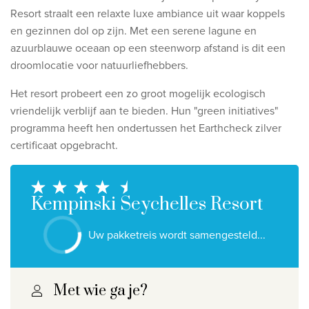
Ontdek onze thema's
Resort straalt een relaxte luxe ambiance uit waar koppels
en gezinnen dol op zijn. Met een serene lagune en
Huwelijksreis
azuurblauwe oceaan op een steenworp afstand is dit een
Adults only
droomlocatie voor natuurliefhebbers.
Luxury
Het resort probeert een zo groot mogelijk ecologisch
vriendelijk verblijf aan te bieden. Hun "green initiatives"
Bekijk alle thema's
programma heeft hen ondertussen het Earthcheck zilver
certificaat opgebracht.
De beste aanbiedingen
IKYK Malta
Kempinski Seychelles Resort
Dhigali Resort Maldives
SALT of Palmar Mauritius
Uw pakketreis wordt samengesteld...
Bekijk alle promoties
Met wie ga je?
Over Travelworld