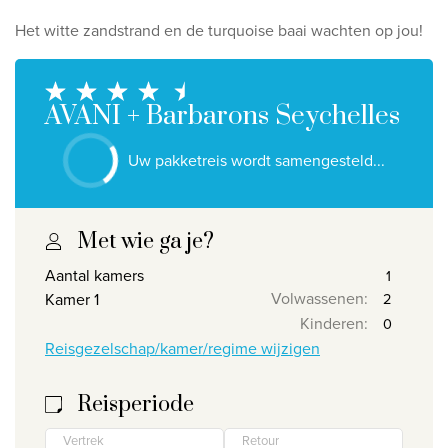
Ontdek onze thema's
Het witte zandstrand en de
turquoise baai
wachten op jou!
Huwelijksreis
Adults only
AVANI + Barbarons Seychelles
Luxury
Uw pakketreis wordt samengesteld...
Bekijk alle thema's
De beste aanbiedingen
Met wie ga je?
IKYK Malta
Aantal kamers
Dhigali Resort Maldives
Volwassenen
:
Kamer 1
Kinderen
:
SALT of Palmar Mauritius
Reisgezelschap/kamer/regime wijzigen
Bekijk alle promoties
Reisperiode
Over Travelworld
Vertrek
Retour