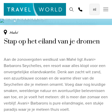
AVANI + Barbarons
De mooiste vliegvakanties
Homepage
Bestemmingen
Thema's
Offerte aanvragen
Promoties
Seychelles
Baoase Luxury Resort Curaçao
Lux* Grand Baie Resort Mauritius
Mahé
Constance Halaveli Maldives
Stap op het eiland van je dromen
Bekijk alle vliegvakanties
Aan de zonovergoten westkust van Mahé ligt Avani+
Unieke rondreizen
Barbarons Seychelles, een resort waar alles klopt voor een
8-daagse Emiraten Ontdekkingsreis
onvergetelijke eilandvakantie. Denk aan zacht wit zand,
een azuurblauwe oceaan en de warme sfeer van de
Fly & Drive - Kleuren van Yucatan
Seychellen die je meteen omarmt. Voeg daar nog kruidige
Ontdekking Sri Lanka
smaken, weelderige natuur en avontuurlijke belevenissen
aan toe, en je voelt het meteen: dit is meer dan zomaar een
Bekijk alle rondreizen
verblijf. Avani+ Barbarons is pure eilandmagie, een stukje
paradijs waar je je meteen thuis voelt.