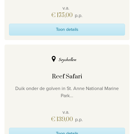
v.a.
€ 175,00
p.p.
Toon details
Seychellen
Reef Safari
Duik onder de golven in St. Anne National Marine
Park...
v.a.
€ 139,00
p.p.
Toon details