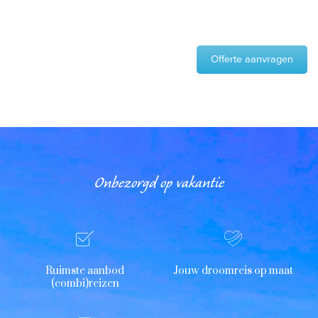
Offerte aanvragen
Onbezorgd op vakantie
Ruimste aanbod
Jouw droomreis op maat
(combi)reizen