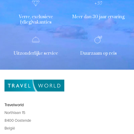
Verre, exclusieve
Meer dan 30 jaar ervaring
(vlieg)vakanties
Uitzonderlijke service
Duurzaam op reis
Travelworld
Northlaan 15
8400 Oostende
België