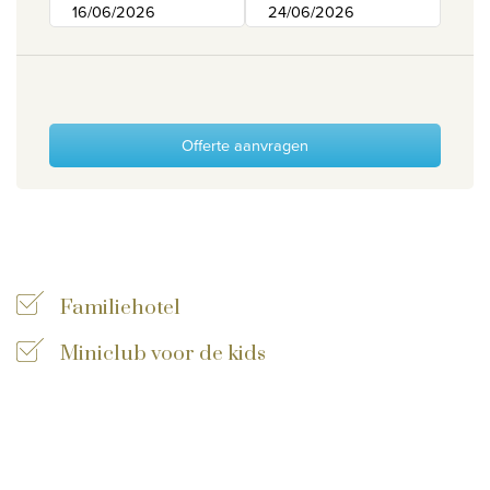
Wie zijn wij
Waarom Travelworld
Onze bestemmingen
Contacteer ons
Offerte aanvragen
Onze reiskantoren
Nuttige links
Vacatures
Familiehotel
Voorwaarden
Miniclub voor de kids