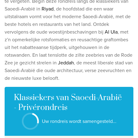
te vergeten.
Begin deze rondreis langs de klassiekers van
Ontdek onze thema's
Saoedi-Arabië in
Riyad
, de hoofdstad die een waar
Huwelijksreis
uitstalraam vormt voor het moderne Saoedi-Arabië, met de
beste hotels en restaurants van het land.
Ontdek
Adults only
vervolgens de oude woestijnbeschavingen bij
Al Ula
, met
Luxury
z'n opmerkelijke rotsformaties en reusachtige graftombes
uit het nabatteaanse tijdperk, uitgehouwen in de
Bekijk alle thema's
rotswanden.
En laat tenslotte de zilte zeebries van de Rode
Zee je gezicht strelen in
Jeddah
, de meest liberale stad van
De beste aanbiedingen
Saoedi-Arabië die oude architectuur, verse zeevruchten en
de nieuwste luxe belooft.
IKYK Malta
Dhigali Resort Maldives
Klassiekers van Saoedi-Arabië
SALT of Palmar Mauritius
- Privérondreis
Bekijk alle promoties
Uw rondreis wordt samengesteld...
Over Travelworld