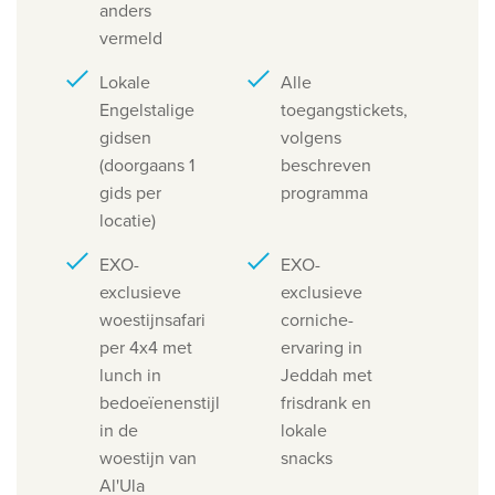
anders
vermeld
Lokale
Alle
Engelstalige
toegangstickets,
gidsen
volgens
(doorgaans 1
beschreven
gids per
programma
locatie)
EXO-
EXO-
exclusieve
exclusieve
woestijnsafari
corniche-
per 4x4 met
ervaring in
lunch in
Jeddah met
bedoeïenenstijl
frisdrank en
in de
lokale
woestijn van
snacks
Al'Ula