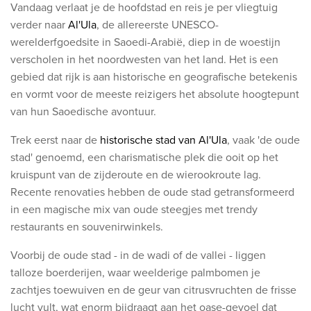
Vandaag verlaat je de hoofdstad en reis je per vliegtuig
verder naar
Al'Ula
, de allereerste UNESCO-
werelderfgoedsite in Saoedi-Arabië, diep in de woestijn
verscholen in het noordwesten van het land. Het is een
gebied dat rijk is aan historische en geografische betekenis
en vormt voor de meeste reizigers het absolute hoogtepunt
van hun Saoedische avontuur.
Trek eerst naar de
historische stad van Al'Ula
, vaak 'de oude
stad' genoemd, een charismatische plek die ooit op het
kruispunt van de zijderoute en de wierookroute lag.
Recente renovaties hebben de oude stad getransformeerd
in een magische mix van oude steegjes met trendy
restaurants en souvenirwinkels.
Voorbij de oude stad - in de wadi of de vallei - liggen
talloze boerderijen, waar weelderige palmbomen je
zachtjes toewuiven en de geur van citrusvruchten de frisse
lucht vult, wat enorm bijdraagt aan het oase-gevoel dat