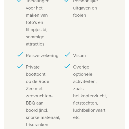
Toelatingen
Persoonlijke
voor het
uitgaven en
maken van
fooien
foto's en
filmpjes bij
sommige
attracties
Reisverzekering
Visum
Private
Overige
boottocht
optionele
op de Rode
activiteiten,
Zee met
zoals
zeevruchten-
helikoptervlucht,
BBQ aan
fietstochten,
boord (incl.
luchtballonvaart,
snorkelmateriaal,
etc.
frisdranken