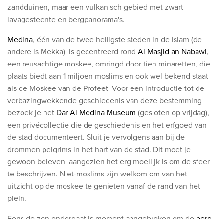
zandduinen, maar een vulkanisch gebied met zwart
lavagesteente en bergpanorama's.
Medina
, één van de twee heiligste steden in de islam (de
andere is Mekka), is gecentreerd rond
Al Masjid an Nabawi
,
een reusachtige moskee, omringd door tien minaretten, die
plaats biedt aan 1 miljoen moslims
en ook wel bekend staat
als de Moskee van de Profeet. Voor een introductie tot de
verbazingwekkende geschiedenis van deze bestemming
bezoek je het
Dar Al Medina Museum
(gesloten op vrijdag),
een privécollectie die de geschiedenis en het erfgoed van
de stad documenteert. Sluit je vervolgens aan bij de
drommen pelgrims in het hart van de stad. Dit moet je
gewoon beleven, aangezien het erg moeilijk is om de sfeer
te beschrijven. Niet-moslims zijn welkom om van het
uitzicht op de moskee te genieten vanaf de rand van het
plein.
Eens de zon ondergaat is moment aangebroken om de
berg