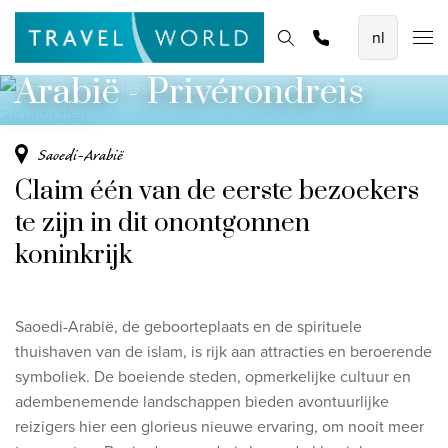
Rondreis met klasse
De mooiste vliegvakanties
Homepage
Bestemmingen
Thema's
Offerte aanvragen
Promoties
Klassiekers van Saoedi-
Baoase Luxury Resort Curaçao
Arabië - Privérondreis
Lux* Grand Baie Resort Mauritius
Constance Halaveli Maldives
Saoedi-Arabië
Claim één van de eerste bezoekers
Bekijk alle vliegvakanties
te zijn in dit onontgonnen
Unieke rondreizen
koninkrijk
8-daagse Emiraten Ontdekkingsreis
Fly & Drive - Kleuren van Yucatan
Saoedi-Arabië, de geboorteplaats en de spirituele
Ontdekking Sri Lanka
thuishaven van de islam, is rijk aan attracties en beroerende
symboliek. De boeiende steden, opmerkelijke cultuur en
Bekijk alle rondreizen
adembenemende landschappen bieden avontuurlijke
reizigers hier een glorieus nieuwe ervaring, om nooit meer