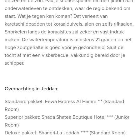
de zee en de zon. Pak je snorkelspullen om de rijkdom aan
onderwaterleven te ontdekken, waar de regio bekend om
staat. Wat je tegen kan komen? Dat varieert van
karetschildpadden tot koraalduivels, alen en zelfs rifhaaien.
Snorkelen langs de koraalsites zal zeker en vast indruk
maken. De watertemperatuur is minstens 21 graden en het
hoge zoutgehalte is goed voor je gezondheid. Sluit de
tocht af met een visbarbecue, vakkundig bereid door je
schipper.
Overnachting in Jeddah:
Standaard pakket: Eewa Express Al Hamra *** (Standard
Room)
Superior pakket: Shada Shatea Boutique Hotel **** (Junior
Room)
Deluxe pakket:
Shangri-La Jeddah
***** (Standard Room)