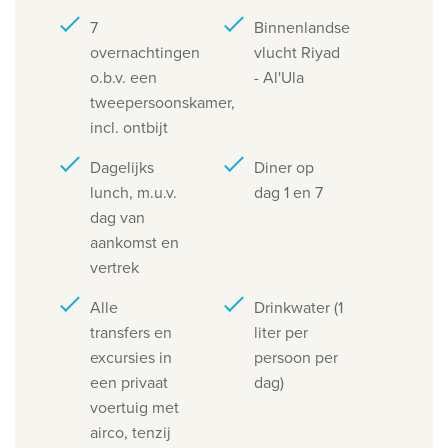
7
Binnenlandse
overnachtingen
vlucht Riyad
o.b.v. een
- Al'Ula
tweepersoonskamer,
incl. ontbijt
Dagelijks
Diner op
lunch, m.u.v.
dag 1 en 7
dag van
aankomst en
vertrek
Alle
Drinkwater (1
transfers en
liter per
excursies in
persoon per
een privaat
dag)
voertuig met
airco, tenzij