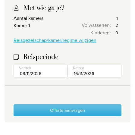
Met wie ga je?
Wie zijn wij
Aantal kamers
Waarom Travelworld
Volwassenen
:
Kamer 1
Onze bestemmingen
Kinderen
:
Contacteer ons
Reisgezelschap/kamer/regime wijzigen
Onze reiskantoren
Reisperiode
Nuttige links
Vertrek
Retour
Vacatures
Voorwaarden
Offerte aanvragen