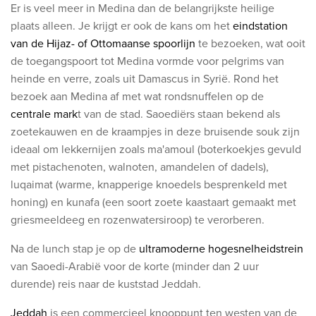
Er is veel meer in Medina dan de belangrijkste heilige
plaats alleen. Je krijgt er ook de kans om het
eindstation
van de Hijaz- of Ottomaanse spoorlijn
te bezoeken, wat ooit
de toegangspoort tot Medina vormde voor pelgrims van
heinde en verre, zoals uit Damascus in Syrië. Rond het
bezoek aan Medina af met wat rondsnuffelen op de
centrale mark
t van de stad. Saoediërs staan bekend als
zoetekauwen en de kraampjes in deze bruisende souk zijn
ideaal om lekkernijen zoals ma'amoul (boterkoekjes gevuld
met pistachenoten, walnoten, amandelen of dadels),
luqaimat (warme, knapperige knoedels besprenkeld met
honing) en kunafa (een soort zoete kaastaart gemaakt met
griesmeeldeeg en rozenwatersiroop) te verorberen.
Na de lunch stap je op de
ultramoderne hogesnelheidstrein
van Saoedi-Arabië voor de korte (minder dan 2 uur
durende) reis naar de kuststad Jeddah.
Jeddah
is een commercieel knooppunt ten westen van de