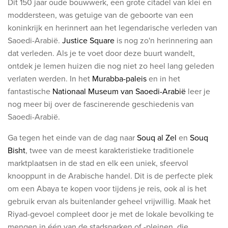
Dit 150 jaar oude bouwwerk, een grote citadel van klei en
moddersteen, was getuige van de geboorte van een
koninkrijk en herinnert aan het legendarische verleden van
Saoedi-Arabië.
Justice Square
is nog zo'n herinnering aan
dat verleden. Als je te voet door deze buurt wandelt,
ontdek je lemen huizen die nog niet zo heel lang geleden
verlaten werden. In het
Murabba-paleis
en in het
fantastische
Nationaal Museum van Saoedi-Arabië
leer je
nog meer bij over de fascinerende geschiedenis van
Saoedi-Arabië.
Ga tegen het einde van de dag naar
Souq al Zel
en
Souq
Bisht
, twee van de meest karakteristieke traditionele
marktplaatsen in de stad en elk een uniek, sfeervol
knooppunt in de Arabische handel. Dit is de perfecte plek
om een Abaya te kopen voor tijdens je reis, ook al is het
gebruik ervan als buitenlander geheel vrijwillig. Maak het
Riyad-gevoel compleet door je met de lokale bevolking te
mengen in één van de stadsparken of -pleinen, die