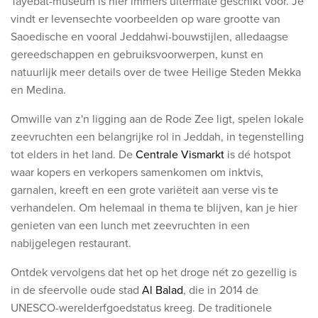
Tayebat-museum is hier immers uitermate geschikt voor. Je
vindt er levensechte voorbeelden op ware grootte van
Saoedische en vooral Jeddahwi-bouwstijlen, alledaagse
gereedschappen en gebruiksvoorwerpen, kunst en
natuurlijk meer details over de twee Heilige Steden Mekka
en Medina.
Omwille van z'n ligging aan de Rode Zee ligt, spelen lokale
zeevruchten een belangrijke rol in Jeddah, in tegenstelling
tot elders in het land. De
Centrale Vismarkt
is dé hotspot
waar kopers en verkopers samenkomen om inktvis,
garnalen, kreeft en een grote variëteit aan verse vis te
verhandelen. Om helemaal in thema te blijven, kan je hier
genieten van een lunch met zeevruchten in een
nabijgelegen restaurant.
Ontdek vervolgens dat het op het droge nét zo gezellig is
in de sfeervolle oude stad
Al Balad
, die in 2014 de
UNESCO-werelderfgoedstatus kreeg. De traditionele