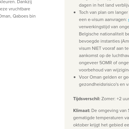
kleuren. D
ankzij
dagen in het land verblij
deze vruchtbare
Toch van plan om langer 
 Oman,
Qaboes bin
een e-visum aanvragen:
verwerkingstijd van ong
Belgische nationaliteit 
bevoegde instanties (Am
visum NIET vooraf aan te
aankomst op de luchthave
ongeveer 5OMR of ongeve
voorbehoud van wijzigin
Voor Oman gelden er geen
gezondheidsrisico's en v
Tijdsverschil
:
Zomer: +2 uur
Klimaat
:
De omgeving van Sa
gematigde temperaturen van
oktober krijgt het gebied ee