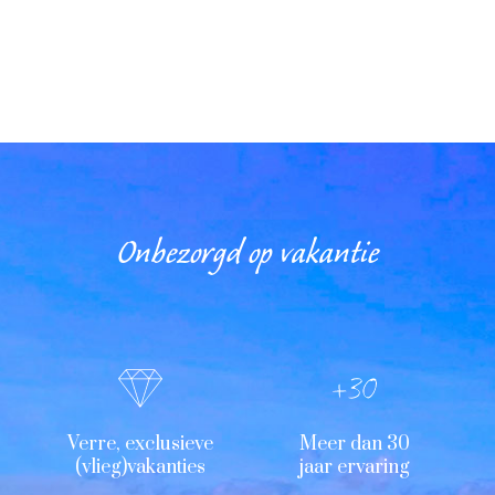
Onbezorgd op vakantie
Verre, exclusieve
Meer dan 30
(vlieg)vakanties
jaar ervaring