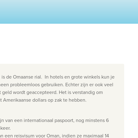
Contacteer ons
Onze reiskantoren
Nuttige links
Vacatures
Voorwaarden
is de Omaanse rial. In hotels en grote winkels kun je
meen probleemloos gebruiken. Echter zijn er ook veel
t geld wordt geaccepteerd. Het is verstandig om
wat Amerikaanse dollars op zak te hebben.
zijn van een internationaal paspoort, nog minstens 6
gkeer.
van een reisvisum voor Oman, indien ze maximaal 14