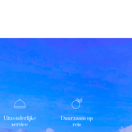
Uitzonderlijke
Duurzaam op
service
reis