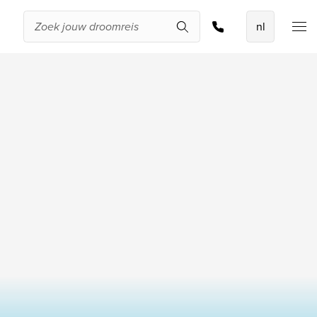
Zoek & boek
De beste
aanbiedingen
IKYK Malta
Dhigali Resort Maldives
SALT of Palmar Mauritius
Bekijk alle promoties
Over Travelworld
Wie zijn wij
Waarom Travelworld
Onze bestemmingen