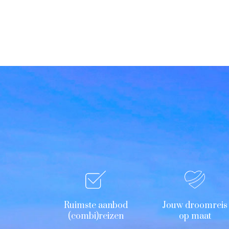
Ruimste aanbod
Jouw droomreis
(combi)reizen
op maat