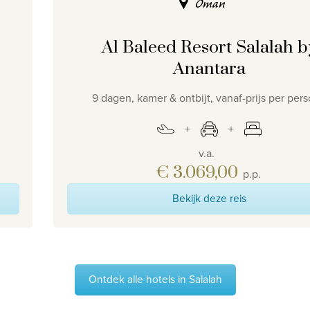
Oman
Al Baleed Resort Salalah b
Anantara
9 dagen, kamer & ontbijt, vanaf-prijs per per
v.a.
€ 3.069,00
p.p.
Bekijk deze reis
Ontdek alle hotels in Salalah