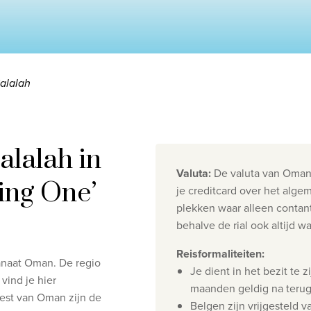
alalah
alalah in
Valuta
:
De valuta van Oman 
ning One’
je creditcard over het alge
plekken waar alleen contan
Privacy disclaimer
©
2026
, Travelworld
behalve de rial ook altijd 
Reisformaliteiten
:
anaat
Oman. De regio
Je dient in het bezit te 
vind je hier
maanden geldig na teru
rest van Oman zijn de
Belgen zijn vrijgesteld 