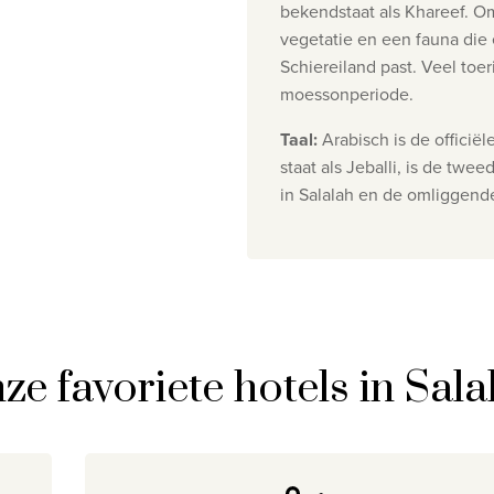
bekendstaat als
Khareef
. O
vegetatie en een fauna die e
Schiereiland
past. Veel toe
moessonperiode.
Taal
:
Arabisch is de officië
staat als Jeballi, is de tw
in Salalah en de omliggend
ze favoriete hotels in Sala