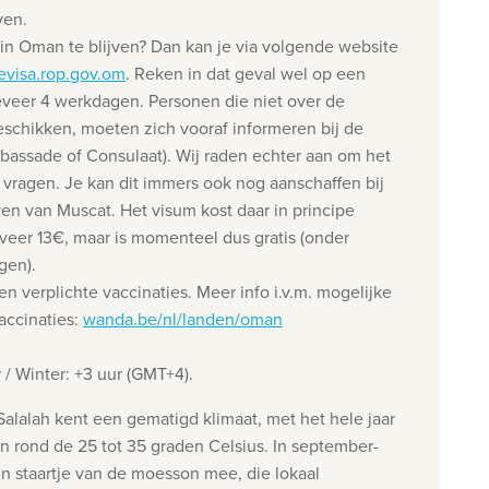
ven.
in Oman te blijven? Dan kan je via volgende website
evisa.rop.gov.om
. Reken in dat geval wel op een
eveer 4 werkdagen. Personen die niet over de
beschikken, moeten zich vooraf informeren bij de
bassade of Consulaat). Wij raden echter aan om het
 vragen. Je kan dit immers ook nog aanschaffen bij
n van Muscat. Het visum kost daar in principe
er 13€, maar is momenteel dus gratis (onder
gen).
 verplichte vaccinaties. Meer info i.v.m. mogelijke
accinaties:
wanda.be/nl/landen/oman
 / Winter: +3 uur (GMT+4).
lalah kent een gematigd klimaat, met het hele jaar
 rond de 25 tot 35 graden Celsius. In september-
n staartje van de
moesson
mee, die lokaal