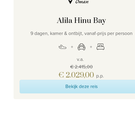
Oman
Alila Hinu Bay
9 dagen, kamer & ontbijt, vanaf-prijs per persoon
v.a.
€ 2.415,00
€ 2.029,00
p.p.
Bekijk deze reis