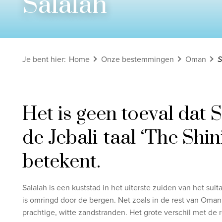
Salalah
Bekijk alle rondreizen
Ontdek onze thema's
Je bent hier
:
Home
Onze bestemmingen
Oman
S
Huwelijksreis
Adults only
Luxury
Het is geen toeval dat S
Bekijk alle thema's
de Jebali-taal ‘The Shi
betekent.
Salalah
is een kuststad in het uiterste zuiden
van het sult
is omringd door de bergen. Net zoals in de rest
van Oman 
prachtige, witte zandstranden. Het grote verschil met de 