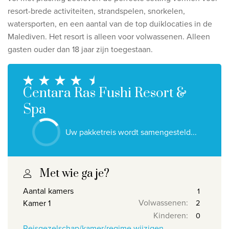
Ontdek onze thema's
resort-brede activiteiten, strandspelen, snorkelen,
watersporten, en een aantal van de top duiklocaties in de
Huwelijksreis
Malediven.
Het resort is alleen voor volwassenen. Alleen
Adults only
gasten ouder dan 18 jaar zijn toegestaan.
Luxury
Bekijk alle thema's
Centara Ras Fushi Resort &
Spa
De beste aanbiedingen
Uw pakketreis wordt samengesteld...
IKYK Malta
Dhigali Resort Maldives
SALT of Palmar Mauritius
Met wie ga je?
Aantal kamers
Bekijk alle promoties
Volwassenen
:
Kamer 1
Kinderen
:
Over Travelworld
Reisgezelschap/kamer/regime wijzigen