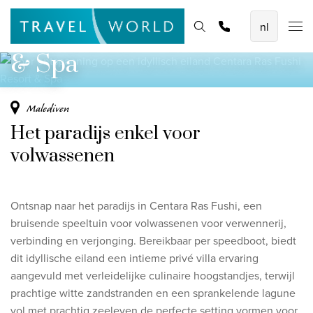
Voor ontspanning op een idyllisch eiland
De mooiste vliegvakanties
Homepage
Bestemmingen
Thema's
Promoties
Offerte aanvragen
Centara Ras Fushi Resort
Baoase Luxury Resort Curaçao
& Spa
Lux* Grand Baie Resort Mauritius
Constance Halaveli Maldives
Malediven
Het paradijs enkel voor
Bekijk alle vliegvakanties
volwassenen
Unieke rondreizen
8-daagse Emiraten Ontdekkingsreis
Ontsnap naar het paradijs in Centara Ras Fushi, een
Fly & Drive - Kleuren van Yucatan
bruisende speeltuin voor volwassenen voor verwennerij,
verbinding en verjonging. Bereikbaar per speedboot, biedt
Ontdekking Sri Lanka
dit idyllische eiland een intieme privé villa ervaring
aangevuld met verleidelijke culinaire hoogstandjes, terwijl
Bekijk alle rondreizen
prachtige witte zandstranden en een sprankelende lagune
vol met prachtig zeeleven de perfecte setting vormen voor