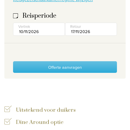
Wie zijn wij
Reisperiode
Waarom Travelworld
Vertrek
Retour
Onze bestemmingen
Contacteer ons
Onze reiskantoren
Nuttige links
Offerte aanvragen
Vacatures
Voorwaarden
Uitstekend voor duikers
Dine Around optie