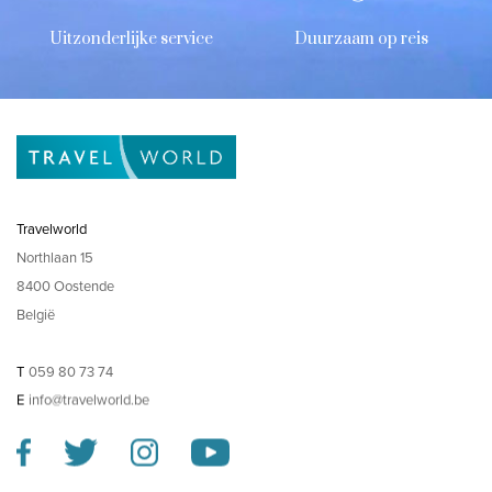
Uitzonderlijke service
Duurzaam op reis
Travelworld
Northlaan 15
8400 Oostende
België
T
059 80 73 74
E
info@travelworld.be