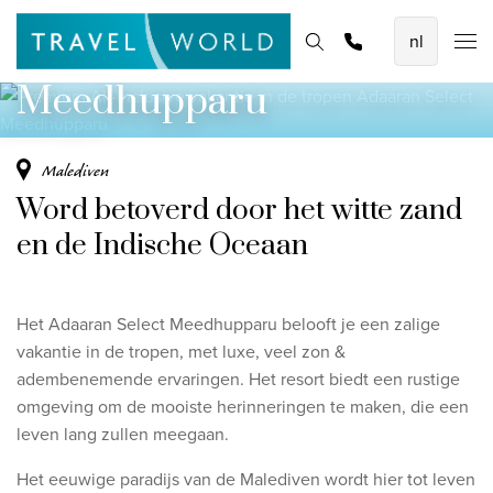
tropen
De mooiste vliegvakanties
Homepage
Bestemmingen
Thema's
Offerte aanvragen
Promoties
Adaaran Select
Baoase Luxury Resort Curaçao
Meedhupparu
Lux* Grand Baie Resort Mauritius
Constance Halaveli Maldives
Malediven
Word betoverd door het witte zand
Bekijk alle vliegvakanties
en de Indische Oceaan
Unieke rondreizen
8-daagse Emiraten Ontdekkingsreis
Het Adaaran Select Meedhupparu belooft je een zalige
Fly & Drive - Kleuren van Yucatan
vakantie in de tropen, met luxe, veel zon &
adembenemende ervaringen. Het resort biedt een rustige
Ontdekking Sri Lanka
omgeving om de mooiste herinneringen te maken, die een
leven lang zullen meegaan.
Bekijk alle rondreizen
Het eeuwige paradijs van de Malediven wordt hier tot leven