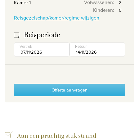
Volwassenen
:
Kamer 1
Wie zijn wij
Kinderen
:
Reisgezelschap/kamer/regime wijzigen
Waarom Travelworld
Onze bestemmingen
Reisperiode
Contacteer ons
Vertrek
Retour
Onze reiskantoren
Nuttige links
Vacatures
Offerte aanvragen
Voorwaarden
Aan een prachtig stuk strand