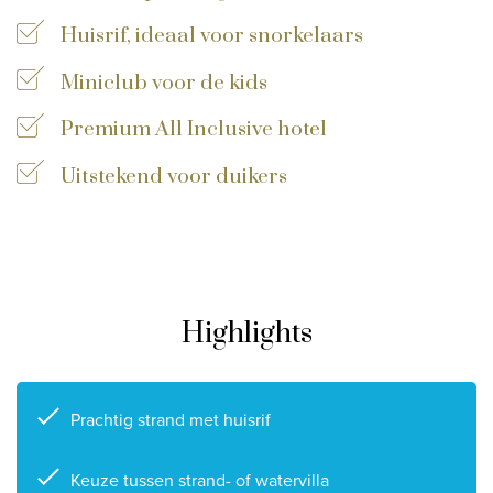
Privacy disclaimer
Huisrif, ideaal voor snorkelaars
©
2026
, Travelworld
Miniclub voor de kids
Premium All Inclusive hotel
Uitstekend voor duikers
Highlights
Prachtig strand met huisrif
Keuze tussen strand- of watervilla