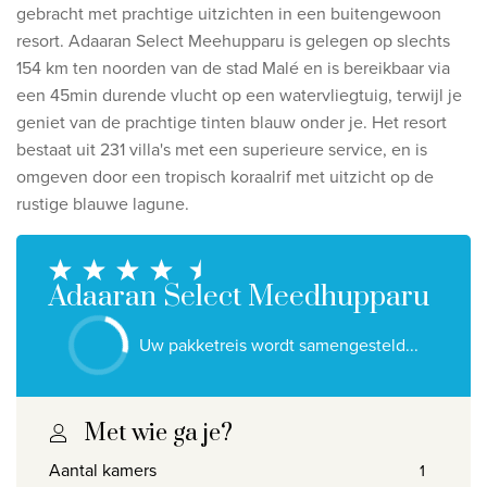
Ontdek onze thema's
gebracht met prachtige uitzichten in een buitengewoon
resort. Adaaran Select Meehupparu is gelegen op slechts
Huwelijksreis
154 km ten noorden van de stad Malé en is bereikbaar via
Adults only
een 45min durende vlucht op een watervliegtuig, terwijl je
geniet van de prachtige tinten blauw onder je. Het resort
Luxury
bestaat uit 231 villa's met een superieure service, en is
omgeven door een tropisch koraalrif met uitzicht op de
Bekijk alle thema's
rustige blauwe lagune.
De beste aanbiedingen
IKYK Malta
Adaaran Select Meedhupparu
Dhigali Resort Maldives
Uw pakketreis wordt samengesteld...
SALT of Palmar Mauritius
Bekijk alle promoties
Met wie ga je?
Aantal kamers
Over Travelworld