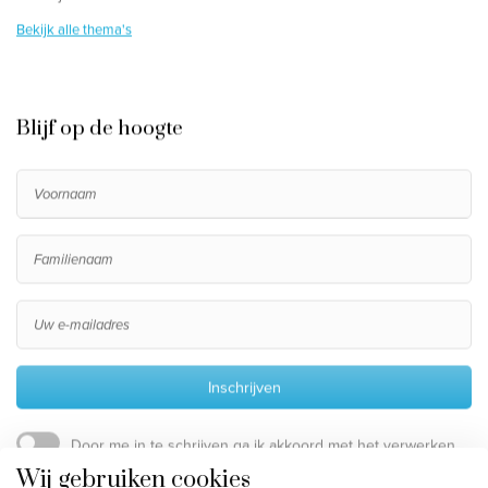
Bekijk alle thema's
Blijf op de hoogte
Inschrijven
Door me in te schrijven ga ik akkoord met het verwerken
van mijn persoonsgegevens, die beschreven staan in de
Wij gebruiken cookies