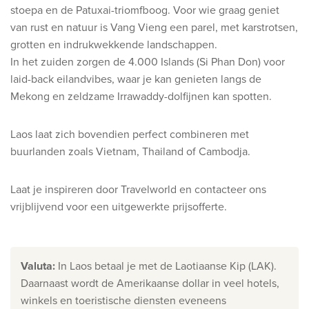
Ontdek onze thema's
stoepa en de Patuxai-triomfboog. Voor wie graag geniet
van rust en natuur is Vang Vieng een parel, met karstrotsen,
Huwelijksreis
grotten en indrukwekkende landschappen.
Adults only
In het zuiden zorgen de 4.000 Islands (Si Phan Don) voor
laid-back eilandvibes, waar je kan genieten langs de
Luxury
Mekong en zeldzame Irrawaddy-dolfijnen kan spotten.
Bekijk alle thema's
Laos laat zich bovendien perfect combineren met
buurlanden zoals Vietnam, Thailand of Cambodja.
De beste aanbiedingen
IKYK Malta
Laat je inspireren door Travelworld en contacteer ons
Dhigali Resort Maldives
vrijblijvend voor een uitgewerkte prijsofferte.
SALT of Palmar Mauritius
Bekijk alle promoties
Valuta
:
In Laos betaal je met de Laotiaanse Kip (LAK).
Daarnaast wordt de Amerikaanse dollar in veel hotels,
Over Travelworld
winkels en toeristische diensten eveneens