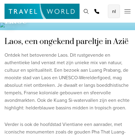
De mooiste vliegvakanties
Homepage
Bestemmingen
Thema's
Zoek & boek
Promoties
Laos
Baoase Luxury Resort Curaçao
Lux* Grand Baie Resort Mauritius
Laos, een ongekend pareltje in Azië
Constance Halaveli Maldives
Ontdek het betoverende Laos. Dit rustgevende en
Bekijk alle vliegvakanties
authentieke land verrast met zijn unieke mix van natuur,
cultuur en spiritualiteit. Een bezoek aan Luang Prabang, de
Unieke rondreizen
mooiste stad van Laos en UNESCO-Werelderfgoed, mag
absoluut niet ontbreken. Je dwaalt er langs boeddhistische
8-daagse Emiraten Ontdekkingsreis
tempels, Franse koloniale gebouwen en sfeervolle
Fly & Drive - Kleuren van Yucatan
avondmarkten. Ook de Kuang Si-watervallen zijn een echte
Ontdekking Sri Lanka
highlight: helderblauwe bassins midden in tropisch groen.
Bekijk alle rondreizen
Verder is ook de hoofdstad Vientiane een aanrader, met
iconische monumenten zoals de gouden Pha That Luang-