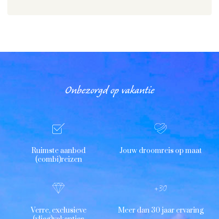
Onbezorgd op vakantie
Ruimste aanbod
Jouw droomreis op maat
(combi)reizen
Verre, exclusieve
Meer dan 30 jaar ervaring