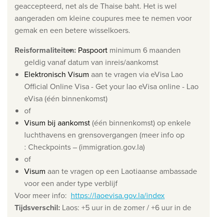
geaccepteerd, net als de Thaise baht. Het is wel
Wie zijn wij
aangeraden om kleine coupures mee te nemen voor
gemak en een betere wisselkoers.
Waarom Travelworld
Onze bestemmingen
Reisformaliteiten
:
Paspoort
minimum 6 maanden
geldig vanaf datum van inreis/aankomst
Contacteer ons
Elektronisch Visum
aan te vragen via eVisa Lao
Onze reiskantoren
Official Online Visa - Get your lao eVisa online - Lao
eVisa (één binnenkomst)
Nuttige links
of
Visum bij aankomst
(één binnenkomst) op enkele
Vacatures
luchthavens en grensovergangen (meer info op
Voorwaarden
: Checkpoints – (immigration.gov.la)
of
Visum
aan te vragen op een Laotiaanse ambassade
voor een ander type verblijf
Voor meer info:
https://laoevisa.gov.la/index
Tijdsverschil
:
Laos: +5 uur in de zomer / +6 uur in de