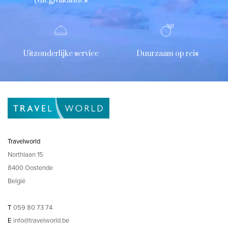
(vlieg)vakanties
Uitzonderlijke service
Duurzaam op reis
Travelworld
Northlaan 15
8400 Oostende
België
T
059 80 73 74
E
info@travelworld.be