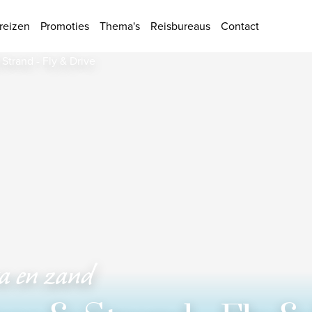
ies
reizen
Promoties
Thema's
Reisbureaus
Contact
a en zand