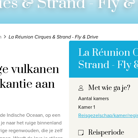
es & Strand - Fly &
n
La Réunion Cirques & Strand - Fly & Drive
La Réunion 
Strand - Fly 
ge vulkanen
kantie aan
Met wie ga je?
Privacy disclaimer
©
2026
, Travelworld
Aantal kamers
Kamer 1
 de Indische Oceaan, op een
Reisgezelschap/kamer/regi
je naar het ruige binnenland
rige regenwouden, die je zelf
Reisperiode