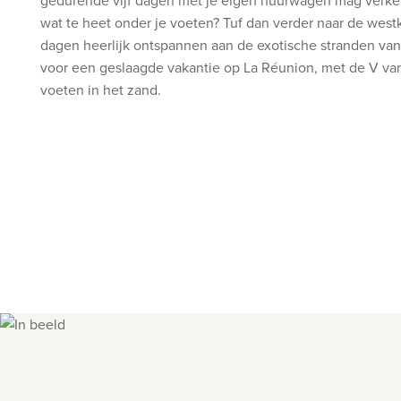
gedurende vijf dagen met je eigen huurwagen mag verkenn
wat te heet onder je voeten? Tuf dan verder naar de wes
dagen heerlijk ontspannen aan de exotische stranden van 
voor een geslaagde vakantie op La Réunion, met de V va
voeten in het zand.
Slide 1 of 6