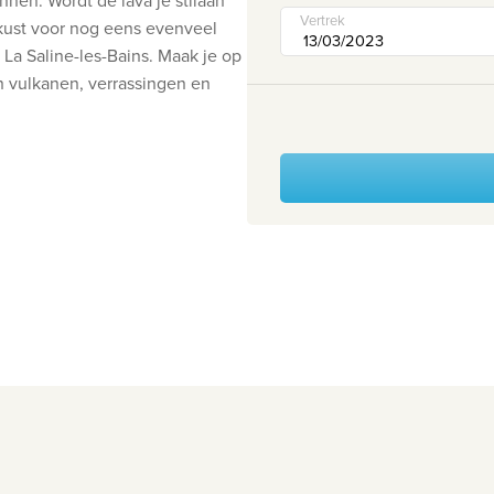
en. Wordt de lava je stilaan
Vertrek
tkust voor nog eens evenveel
La Saline-les-Bains. Maak je op
n vulkanen, verrassingen en