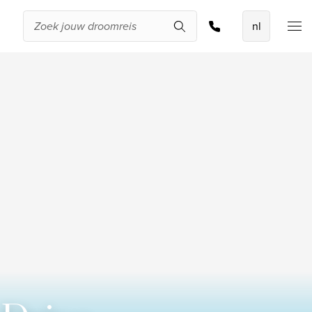
Offerte aanvragen
De beste
aanbiedingen
IKYK Malta
Dhigali Resort Maldives
SALT of Palmar Mauritius
Bekijk alle promoties
Over Travelworld
Wie zijn wij
Waarom Travelworld
Onze bestemmingen