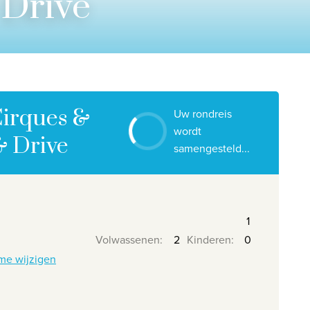
 Drive
Contacteer ons
Onze reiskantoren
Nuttige links
Vacatures
Cirques &
Uw rondreis
Voorwaarden
wordt
& Drive
samengesteld...
Volwassenen
:
Kinderen
:
me wijzigen