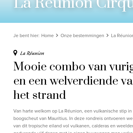
La Réunion Cirqu
Bekijk alle rondreizen
Ontdek onze thema's
Je bent hier
:
Home
Onze bestemmingen
La Réunio
Huwelijksreis
Adults only
La Réunion
Luxury
Mooie combo van vuri
Bekijk alle thema's
en een welverdiende va
het strand
Van harte welkom op La Réunion, een vulkanische stip in
boogscheut van Mauritius. In deze rondreis ontvoeren we 
van dit tropische eiland vol vulkanen, calderas en weelde