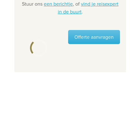
Stuur ons
een berichtje
, of
vind je reisexpert
in de buurt
.
Offerte aanvragen