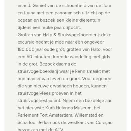
eiland.
Geniet van de schoonheid van de flora
en fauna met een panoramisch uitzicht op de
oceaan en bezoek een kleine dierentuin
tijdens een leuke
paardrijtocht.
Grotten van Hato & Struisvogelboerderij:
deze
excursie neemt je mee naar een ongeveer
180.000 jaar oude grot, grotten van Hato, voor
een 50 minuten durende wandeling met gids
in de grot.
Bezoek daarna de
struisvogelboerderij waar je kennismaakt met
hun manier van leven en groei. Voor degenen
die van nieuwe
ervaringen houden, kunnen
struisvogelvlees proeven in het
struisvogelrestaurant. Neem een b
ezoekje aan
het nieuwste Kurá Hulanda Museum, het
Parlement Fort Amsterdam, Willemstad en
Scharloo.
Je kan ook de
westkant van Curaçao
bezoeken met de
ATV.