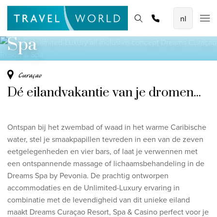
concept
De mooiste vliegvakanties
Homepage
Bestemmingen
Thema's
Promoties
Offerte aanvragen
Dreams Curaçao Resort &
Baoase Luxury Resort Curaçao
Spa
Lux* Grand Baie Resort Mauritius
Constance Halaveli Maldives
Curaçao
Dé eilandvakantie van je dromen...
Bekijk alle vliegvakanties
Unieke rondreizen
Ontspan bij het zwembad of waad in het warme Caribische
8-daagse Emiraten Ontdekkingsreis
water, stel je smaakpapillen tevreden in een van de zeven
eetgelegenheden en vier bars, of laat je verwennen met
Fly & Drive - Kleuren van Yucatan
een ontspannende massage of lichaamsbehandeling in de
Ontdekking Sri Lanka
Dreams Spa by Pevonia. De prachtig ontworpen
accommodaties en de Unlimited-Luxury ervaring in
Bekijk alle rondreizen
combinatie met de levendigheid van dit unieke eiland
maakt Dreams Curaçao Resort, Spa & Casino perfect voor je