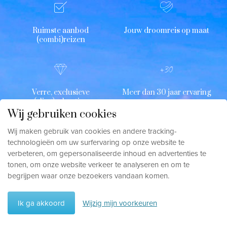
Ruimste aanbod
Jouw droomreis op maat
(combi)reizen
Verre, exclusieve
Meer dan 30 jaar ervaring
(vlieg)vakanties
Wij gebruiken cookies
Wij maken gebruik van cookies en andere tracking-
technologieën om uw surfervaring op onze website te
verbeteren, om gepersonaliseerde inhoud en advertenties te
Uitzonderlijke service
Duurzaam op reis
tonen, om onze website verkeer te analyseren en om te
begrijpen waar onze bezoekers vandaan komen.
Ik ga akkoord
Wijzig mijn voorkeuren