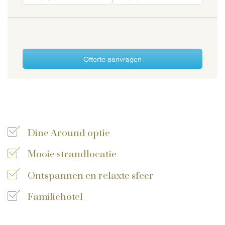
Wie zijn wij
Waarom Travelworld
Onze bestemmingen
Offerte aanvragen
Contacteer ons
Onze reiskantoren
Nuttige links
Vacatures
Dine Around optie
Voorwaarden
Mooie strandlocatie
Ontspannen en relaxte sfeer
Familiehotel