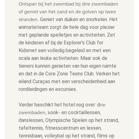
Ontspan bij het zwembad bij drie zwembaden
of geniet van het zand en de golven op twee
stranden.
Geniet van duiken en snorkelen.
Het
animatieteam zorgt de hele dag voor plezier
met geplande spelletjes en activiteiten.
Zet
de kinderen af ​​bij de Explorer's Club for
Kidsmet een volledig begeleid en met een
scala aan leuke activiteiten. Maar ook de
t
ieners kunnen genieten van hun eigen ruimte
en dat in de Core Zone Teens Club.
Verken het
eiland Curaçao met een verscheidenheid aan
rondleidingen en excursies.
rie
Verder beschikt het hotel nog over: d
zwembaden, k
ook- en cocktaillessen,
d
anslessen,
O
lympische Spelen op het strand,
t
afeltennis, f
itnesscentrum en lessen,
t
ennisbaan, volleybal op het s
trand, f
ilms op