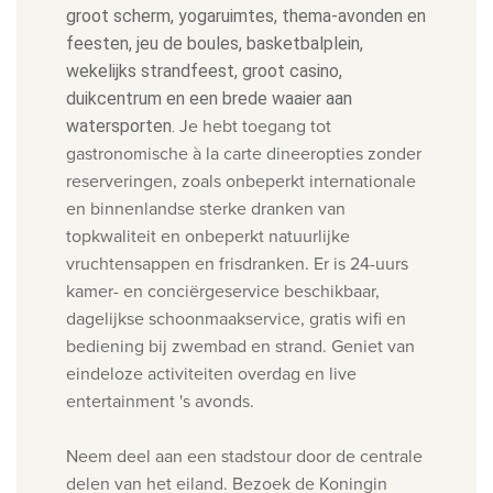
groot scherm, y
ogaruimtes, t
hema-avonden en
feesten, j
eu de boules, b
asketbalplein,
w
ekelijks strandfeest, groot casino,
duikcentrum en een brede waaier aan
Je hebt toegang tot
watersporten.
gastronomische à la carte dineeropties zonder
reserveringen, zoals o
nbeperkt internationale
en binnenlandse sterke dranken van
topkwaliteit
en onbeperkt natuurlijke
vruchtensappen en frisdranken. Er is
24-uurs
kamer- en conciërgeservice beschikbaar,
dagelijkse schoonmaakservice, gratis wifi en
b
ediening bij zwembad en strand. Geniet van
e
indeloze activiteiten overdag en live
entertainment 's avonds
.
Neem deel aan een stadstour
door de centrale
delen van het eiland. Bezoek de Koningin