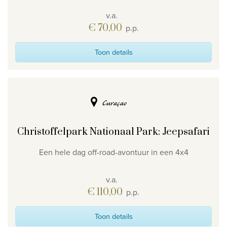
v.a.
€ 70,00
p.p.
Toon details
Curaçao
Christoffelpark Nationaal Park: Jeepsafari
Een hele dag off-road-avontuur in een 4x4
v.a.
€ 110,00
p.p.
Toon details