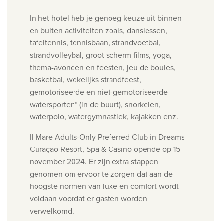
In het hotel heb je genoeg keuze uit binnen
en buiten activiteiten zoals,
danslessen,
t
afeltennis,
t
ennisbaan, s
trandvoetbal,
s
trandvolleybal, g
root scherm films, y
oga,
t
hema-avonden en feesten, j
eu de boules,
b
asketbal, w
ekelijks strandfeest,
gemotoriseerde en n
iet-gemotoriseerde
watersporten
* (in de buurt), s
norkelen,
w
aterpolo, w
atergymnastiek,
kajakken enz.
Il Mare Adults-Only Preferred Club in Dreams
Curaçao Resort, Spa & Casino opende op 15
november 2024. Er zijn extra stappen
genomen om ervoor te zorgen dat aan de
hoogste normen van luxe en comfort wordt
voldaan voordat er gasten worden
verwelkomd.