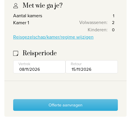
Met wie ga je?
Wie zijn wij
Aantal kamers
Waarom Travelworld
Volwassenen
:
Kamer 1
Onze bestemmingen
Kinderen
:
Reisgezelschap/kamer/regime wijzigen
Contacteer ons
Onze reiskantoren
Reisperiode
Nuttige links
Vertrek
Retour
Vacatures
Voorwaarden
Offerte aanvragen