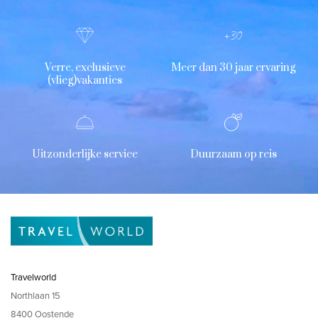
Verre, exclusieve
Meer dan 30 jaar ervaring
(vlieg)vakanties
Uitzonderlijke service
Duurzaam op reis
Travelworld
Northlaan 15
8400 Oostende