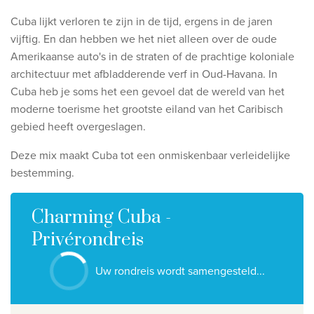
Ontdek onze thema's
Cuba lijkt verloren te zijn in de tijd, ergens in de jaren
Huwelijksreis
vijftig. En dan hebben we het niet alleen over de oude
Amerikaanse auto's in de straten of de prachtige koloniale
Adults only
architectuur met afbladderende verf in Oud-Havana. In
Luxury
Cuba heb je soms het een gevoel dat de wereld van het
moderne toerisme het grootste eiland van het Caribisch
Bekijk alle thema's
gebied heeft overgeslagen.
De beste aanbiedingen
Deze mix maakt Cuba tot een onmiskenbaar verleidelijke
bestemming.
IKYK Malta
Dhigali Resort Maldives
Charming Cuba -
SALT of Palmar Mauritius
Privérondreis
Bekijk alle promoties
Uw rondreis wordt samengesteld...
Over Travelworld