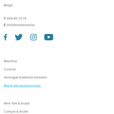
België
T
059 80 73 74
E
info@travelworld.be
Mauritius
Curacao
Verenigde Arabische Emiraten
Bekijk alle bestemmingen
New York & Aruba
Curaçao & Aruba