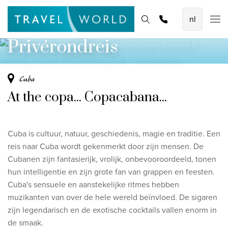
Trinidad & dromerige Varadero
De mooiste vliegvakanties
Homepage
Bestemmingen
Thema's
Offerte aanvragen
Promoties
Charming Cuba -
Baoase Luxury Resort Curaçao
Privérondreis
Lux* Grand Baie Resort Mauritius
Constance Halaveli Maldives
Cuba
At the copa... Copacabana...
Bekijk alle vliegvakanties
Unieke rondreizen
Cuba is cultuur, natuur, geschiedenis, magie en traditie. Een
8-daagse Emiraten Ontdekkingsreis
reis naar Cuba wordt gekenmerkt door zijn mensen. De
Cubanen zijn fantasierijk, vrolijk, onbevooroordeeld, tonen
Fly & Drive - Kleuren van Yucatan
hun intelligentie en zijn grote fan van grappen en feesten.
Ontdekking Sri Lanka
Cuba's sensuele en aanstekelijke ritmes hebben
muzikanten van over de hele wereld beïnvloed. De sigaren
Bekijk alle rondreizen
zijn legendarisch en de exotische cocktails vallen enorm in
de smaak.