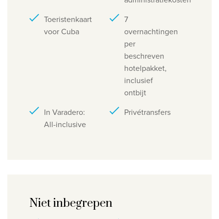
Toeristenkaart
7
voor Cuba
overnachtingen
per
beschreven
hotelpakket,
inclusief
ontbijt
In Varadero:
Privétransfers
All-inclusive
Niet inbegrepen