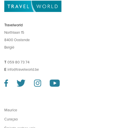
Travelworld
Northlaan 15
8400 Oostende
België
T
059 80 73 74
E
info@travelworld.be
Maurice
Curaçao