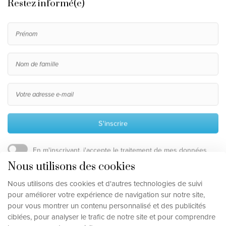
Restez informé(e)
S'inscrire
En m'inscrivant, j'accepte le traitement de mes données
personnelles, telles que décrites dans la
clause de
Nous utilisons des cookies
confidentialité
.
Nous utilisons des cookies et d'autres technologies de suivi
pour améliorer votre expérience de navigation sur notre site,
pour vous montrer un contenu personnalisé et des publicités
Clause de non-responsabilité en matière de protection de la vie privée
ciblées, pour analyser le trafic de notre site et pour comprendre
Mettre à jour les préférences de cookies