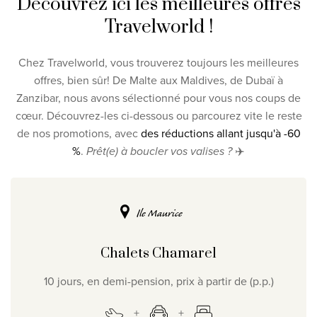
Découvrez ici les meilleures offres
Découvrez nos thèmes
Travelworld !
Lune de miel
Adultes uniquement
Chez Travelworld, vous trouverez toujours les meilleures
offres, bien sûr! De Malte aux Maldives, de Dubaï à
Luxe
Zanzibar, nous avons sélectionné pour vous nos coups de
cœur. Découvrez-les ci-dessous ou parcourez vite le reste
Voir tous les thèmes
de nos promotions, avec
des réductions allant jusqu'à -60
%
.
Prêt(e) à boucler vos valises ?
✈️
Les meilleures offres
Promo
IKYK Malte
Dhigali Resort Maldives
Ile Maurice
SALT of Palmar Mauritius
Chalets Chamarel
Voir toutes les promotions
10 jours, en demi-pension, prix à partir de (p.p.)
À propos de Travelworld