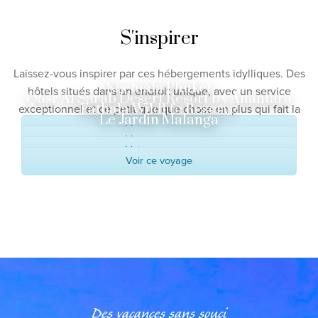
S'inspirer
Laissez-vous inspirer par ces hébergements idylliques. Des
Keemala Phuket
hôtels situés dans un endroit unique, avec un service
Qasr Al Sarab Desert Resort by Anantara
Fathala Wildlife Reserve
exceptionnel et ce petit quelque chose en plus qui fait la
Le Jardin Malanga
différence.
Voir ce voyage
Voir ce voyage
Voir ce voyage
Voir ce voyage
Des vacances sans souci