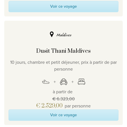
Voir ce voyage
Clause de non-responsabilité en matière de protection
Promo
la vie privée
©
2026
, Travelworld
Maldives
Dusit Thani Maldives
10 jours, chambre et petit déjeuner, prix à partir de par
personne
à partir de
€ 6.323,00
€ 2.529,00
par personne
Voir ce voyage
Promo