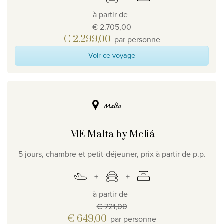
à partir de
Qui sommes-nous ?
€ 2.705,00
Pourquoi Travelworld
€ 2.299,00
par personne
Nos destinations
Voir ce voyage
Contactez nous
Promo
Nos agences de voyage
Malta
Liens utiles
Postes vacants
ME Malta by Meliá
Conditions
5 jours, chambre et petit-déjeuner, prix à partir de p.p.
à partir de
€ 721,00
€ 649,00
par personne