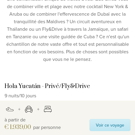
de combiner ville et plage avec notre cocktail New York &
Aruba ou de combiner l'effervescence de Dubaï avec la
tranquillité des Maldives ? Un circuit aventureux en
Thaïlande ou un Fly&Drive à travers la Jamaïque, un safari
en Tanzanie ou une visite guidée de Cuba ? Ce n'est qu'un
échantillon de notre vaste offre et tout est personnalisable
en fonction de vos besoins. Plus de choses sont possibles
que vous ne le pensez.
Slide 1 of 2
Hola Yucatán - Privé/Fly&Drive
C
9 nuits/10 jours
8 
à partir de
à 
Voir ce voyage
€ 1.939,00
€
par personne