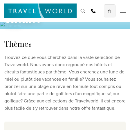
Les meilleures vacances en avion
Page d'accueil
Destinations
Thèmes
Promotions
Rechercher et réserver
Thèmes
Baoase Luxury Resort Curaçao
Lux* Grand Baie Resort Mauritius
Constance Halaveli Maldives
Thèmes
Voir toutes les vacances en avion
Trouvez ce que vous cherchez dans la vaste sélection de
Travelworld. Nous avons donc regroupé nos hôtels et
Des circuits uniques
circuits fantastiques par thème. Vous cherchez une lune de
miel ou plutôt des vacances en famille? Vous souhaitez
Circuit de découverte des Émirats de 8 jours
bronzer sur une plage de rêve en formule tout compris ou
Fly & Drive - Couleurs du Yucatan
plutôt faire une partie de golf lors d'un magnifique séjour
golfique? Grâce aux collections de Travelworld, il est encore
Découverte du Sri Lanka
plus facile de s'y retrouver dans notre offre fantastique.
Voir tous les circuits