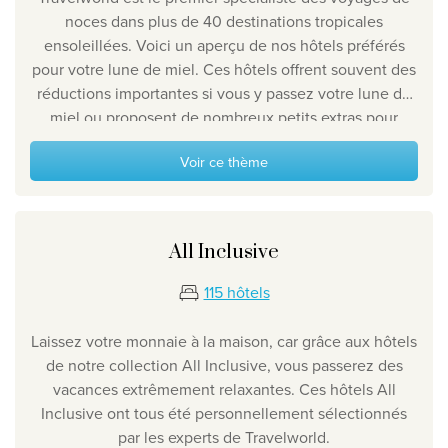
noces dans plus de 40 destinations tropicales
Qui sommes-nous ?
ensoleillées. Voici un aperçu de nos hôtels préférés
Pourquoi Travelworld
pour votre lune de miel. Ces hôtels offrent souvent des
réductions importantes si vous y passez votre lune de
Nos destinations
miel ou proposent de nombreux petits extras pour
Contactez nous
rendre votre séjour encore plus inoubliable. La lune de
Nos agences de voyage
Voir ce thème
miel de vos rêves commence ici...
Liens utiles
All Inclusive
Postes vacants
115 hôtels
Conditions
Laissez votre monnaie à la maison, car grâce aux hôtels
de notre collection All Inclusive, vous passerez des
vacances extrêmement relaxantes. Ces hôtels All
Inclusive ont tous été personnellement sélectionnés
par les experts de Travelworld.