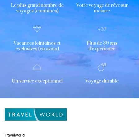
Le plus grand nombre de
Votre voyage de rêve sur
voyages (combinés)
mesure
Vacances lointaines et
Plus de 30 ans
exclusives (en avion)
d'expérience
Un service exceptionnel
Voyage durable
Travelworld