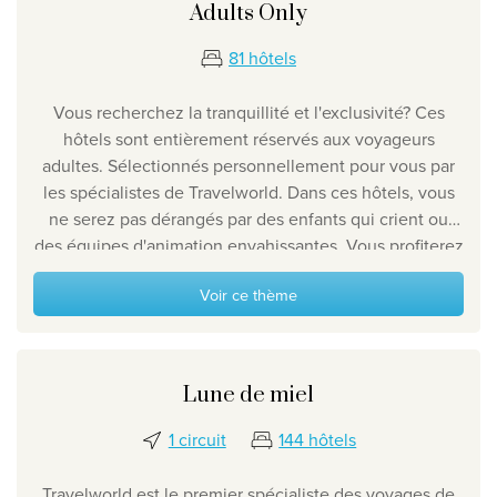
Découvrez nos thèmes
Adults Only
Lune de miel
81 hôtels
Adultes uniquement
Vous recherchez la tranquillité et l'exclusivité? Ces
Luxe
hôtels sont entièrement réservés aux voyageurs
adultes. Sélectionnés personnellement pour vous par
Voir tous les thèmes
les spécialistes de Travelworld. Dans ces hôtels, vous
ne serez pas dérangés par des enfants qui crient ou
Les meilleures offres
des équipes d'animation envahissantes. Vous profiterez
du calme et de la tranquillité, des autres, de la bonne
IKYK Malte
Voir ce thème
nourriture et de l'excellent service. Tout cela et bien
plus encore si vous choisissez l'un de nos hôtels
Dhigali Resort Maldives
réservés aux adultes.
SALT of Palmar Mauritius
Lune de miel
Voir toutes les promotions
1 circuit
144 hôtels
À propos de Travelworld
Travelworld est le premier spécialiste des voyages de