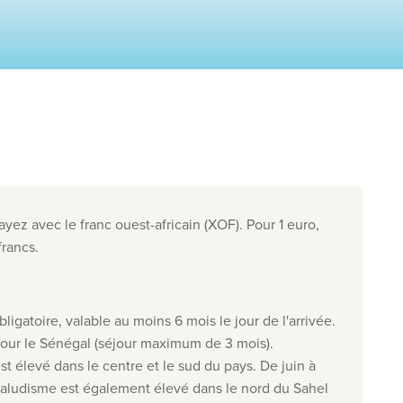
Nos destinations
Contactez nous
Nos agences de voyage
Liens utiles
Postes vacants
Conditions
yez avec le franc ouest-africain (XOF). Pour 1 euro,
rancs.
026
, Travelworld
bligatoire, valable au moins 6 mois le jour de l'arrivée
.
pour le Sénégal (séjour maximum de 3 mois).
t élevé dans le centre et le sud du pays. De juin à
paludisme est également élevé dans le nord du Sahel