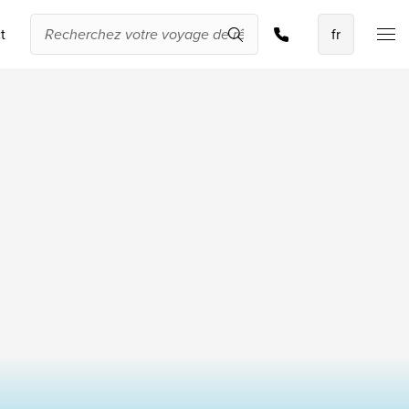
Rechercher et réserver
t
Les meilleures
offres
IKYK Malte
Dhigali Resort Maldives
SALT of Palmar Mauritius
Voir toutes les promotions
À propos de
Travelworld
Qui sommes-nous ?
Pourquoi Travelworld