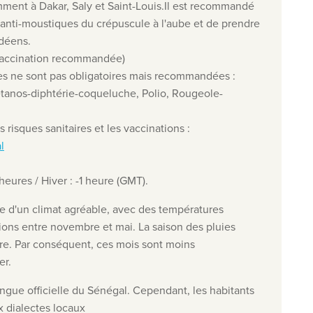
amment à Dakar, Saly et Saint-Louis.Il est recommandé
anti-moustiques du crépuscule à l'aube et de prendre
déens.
(vaccination recommandée)
es ne sont pas obligatoires mais recommandées :
tanos-diphtérie-coqueluche, Polio, Rougeole-
s risques sanitaires et les vaccinations :
l
 heures / Hiver : -1 heure
(GMT
).
e d'un climat agréable, avec des températures
ions entre novembre et mai. La saison des pluies
obre. Par conséquent, ces mois sont moins
er.
langue officielle du Sénégal. Cependant, les habitants
 dialectes locaux