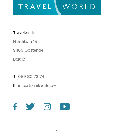
Travelworld
Northlaan 15
8400 Oostende
België
T
059 80 73 74
E
info@travelworld.be