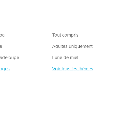
uba
Tout compris
ba
Adultes uniquement
uadeloupe
Lune de miel
yages
Voir tous les thèmes