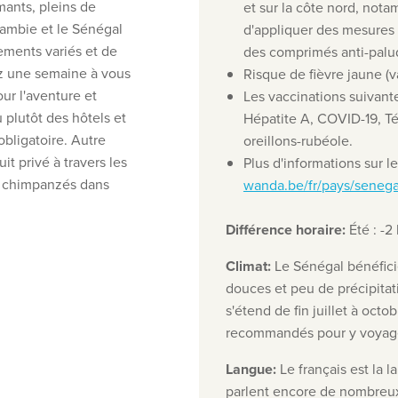
mants, pleins de
et sur la côte nord, not
Gambie et le Sénégal
d'appliquer des mesures 
ements variés et de
des comprimés anti-palu
sez une semaine à vous
Risque de fièvre jaune 
ur l'aventure et
Les vaccinations suivant
 plutôt des hôtels et
Hépatite A,
COVID-19,
Té
obligatoire. Autre
oreillons-rubéole.
it privé à travers les
Plus d'informations sur le
es chimpanzés dans
wanda.be/fr/pays/senega
Différence horaire
:
Été : -2
Climat
:
Le Sénégal bénéfici
douces et peu de précipitat
s'étend de fin juillet à oct
recommandés pour y voyag
Langue
:
Le français est la 
parlent encore de nombreux