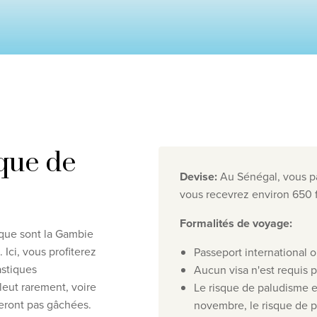
ique de
Devise
:
Au Sénégal, vous pa
vous recevrez environ 650 f
responsabilité en matière de protection de la vie privée
©
2
Formalités de voyage
:
 que sont la Gambie
Ici, vous profiterez
Passeport international o
astiques
Aucun visa n'est requis 
leut rarement, voire
Le risque de paludisme es
eront pas gâchées.
novembre, le risque de 