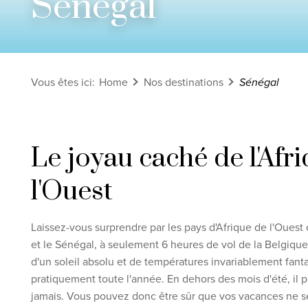
Sénégal
Voir tous les circuits
Découvrez nos thèmes
Vous êtes ici
:
Home
Nos destinations
Sénégal
Lune de miel
Adultes uniquement
Luxe
Le joyau caché de l'Afr
Voir tous les thèmes
l'Ouest
Clause de non-
Laissez-vous surprendre par les pays d'Afrique de l'Ouest
et le Sénégal, à seulement 6 heures de vol de la Belgique. 
d'un soleil absolu et de températures invariablement fant
pratiquement toute l'année. En dehors des mois d'été, il p
jamais. Vous pouvez donc être sûr que vos vacances ne s