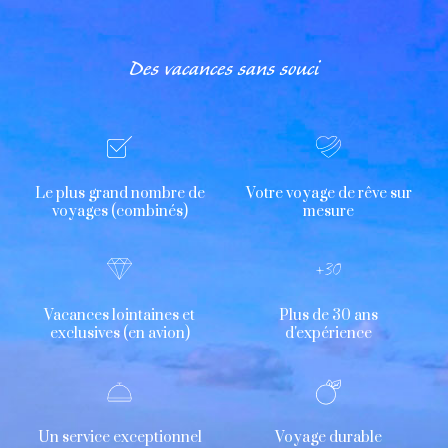
Des vacances sans souci
Le plus grand nombre de
Votre voyage de rêve sur
voyages (combinés)
mesure
Vacances lointaines et
Plus de 30 ans
exclusives (en avion)
d'expérience
Un service exceptionnel
Voyage durable