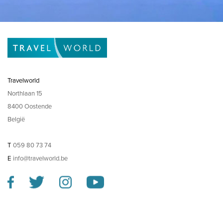
Travelworld
Northlaan 15
8400 Oostende
België
T
059 80 73 74
E
info@travelworld.be