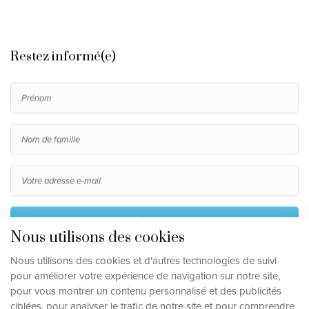
Restez informé(e)
S'inscrire
Nous utilisons des cookies
En m'inscrivant, j'accepte le traitement de mes données
Nous utilisons des cookies et d'autres technologies de suivi
personnelles, telles que décrites dans la
clause de
pour améliorer votre expérience de navigation sur notre site,
confidentialité
.
pour vous montrer un contenu personnalisé et des publicités
ciblées, pour analyser le trafic de notre site et pour comprendre