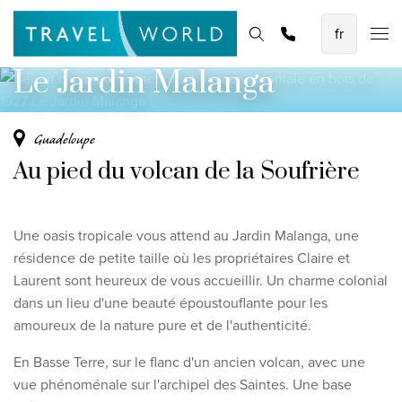
Séjour dans une authentique maison
Demander une
Les meilleures vacances en avion
Page d'accueil
Destinations
Thèmes
Promotions
offre
coloniale en bois de 1927
Baoase Luxury Resort Curaçao
Le Jardin Malanga
Lux* Grand Baie Resort Mauritius
Constance Halaveli Maldives
Guadeloupe
Au pied du volcan de la Soufrière
Voir toutes les vacances en avion
Des circuits uniques
Une oasis tropicale vous attend au Jardin Malanga, une
Circuit de découverte des Émirats de 8 jours
résidence de petite taille où les propriétaires Claire et
Laurent sont heureux de vous accueillir. Un charme colonial
Fly & Drive - Couleurs du Yucatan
dans un lieu d'une beauté époustouflante pour les
Découverte du Sri Lanka
amoureux de la nature pure et de l'authenticité.
Voir tous les circuits
En Basse Terre, sur le flanc d'un ancien volcan, avec une
vue phénoménale sur l'archipel des Saintes. Une base