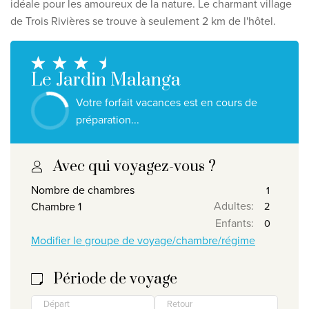
idéale pour les amoureux de la nature. Le charmant village
Découvrez nos thèmes
de Trois Rivières se trouve à seulement 2 km de l'hôtel.
Lune de miel
Adultes uniquement
Le Jardin Malanga
Luxe
Votre forfait vacances est en cours de
Voir tous les thèmes
préparation...
Les meilleures offres
Avec qui voyagez-vous ?
IKYK Malte
Nombre de chambres
Dhigali Resort Maldives
Adultes
:
Chambre 1
Enfants
:
SALT of Palmar Mauritius
Modifier le groupe de voyage/chambre/régime
Voir toutes les promotions
Période de voyage
À propos de Travelworld
Départ
Retour