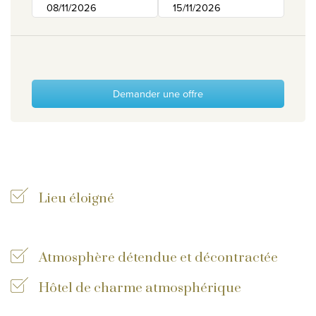
Qui sommes-nous ?
Pourquoi Travelworld
Nos destinations
Contactez nous
Demander une offre
Nos agences de voyage
Liens utiles
Postes vacants
Lieu éloigné
Conditions
Atmosphère détendue et décontractée
Hôtel de charme atmosphérique