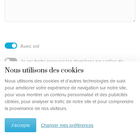
Avec vol
Je souhaite recevoir les dernières nouvelles de
voyage personnalisées, y compris les dernières
Nous utilisons des cookies
promotions, conseils et astuces.
Nous utilisons des cookies et d'autres technologies de suivi
pour améliorer votre expérience de navigation sur notre site,
En soumettant ce formulaire (et éventuellement en
pour vous montrer un contenu personnalisé et des publicités
vous inscrivant à la newsletter), j'accepte le
ciblées, pour analyser le trafic de notre site et pour comprendre
traitement de mes données personnelles telles que
la provenance de nos visiteurs.
décrites dans la
J'accepte
Changer mes préférences
Itinéraire de voyage