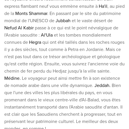
Découvrez nos thèmes
express flambant neuf vous emmène ensuite à
Ha'il
, au pied
de la
Monts Shammar
. En passant par le site du patrimoine
Lune de miel
mondial de l'UNESCO de
Jubbah
et le vaste désert de
Adultes uniquement
Nefud Al Kabir
passe à ce qui est le point névralgique de
Luxe
l'Arabie saoudite :
Al'Ula
et les tombes mondialement
connues de
Hegra
qui ont été taillés dans les roches rouges
Voir tous les thèmes
il y a des siècles, tout comme à Petra en Jordanie. Mais ce
n'est pas tout dans ce trésor archéologique et géologique
Les meilleures offres
qu'est cette région. Ensuite, vous suivrez l'ancienne voie du
chemin de fer perdu du Hedjaz jusqu'à la ville sainte.
IKYK Malte
Médine.
Le voyageur peut ainsi mettre fin à son existence
de nomade arabe dans une ville dynamique.
Jeddah.
Bien
Dhigali Resort Maldives
que l'une des villes les plus libérales du pays, en vous
SALT of Palmar Mauritius
promenant dans le vieux centre-ville d'Al-Balad, vous êtes
instantanément transporté dans l'Arabie saoudite d'antan. Il
Voir toutes les promotions
est clair que les Saoudiens cherchent à progresser, tout en
préservant leur patrimoine culturel. Le meilleur des deux
À propos de Travelworld
mondes, en somme !