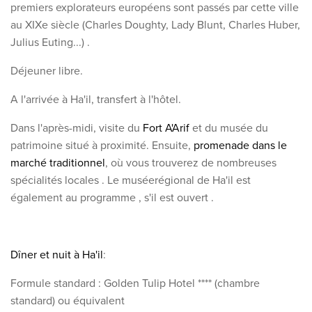
premiers
explorateurs
européens
sont passés par cette ville
au XIXe siècle (Charles Doughty, Lady Blunt, Charles Huber,
Julius
Euting...)
.
Déjeuner libre.
A l'arrivée à Ha'il, transfert à l'hôtel.
Dans l'après-midi, visite du
Fort A'Arif
et du musée du
patrimoine situé à proximité. Ensuite,
promenade
dans le
marché traditionnel
, où vous trouverez de nombreuses
spécialités locales
. Le musée
régional
de
Ha'il est
également au programme
, s'il est ouvert
.
Dîner et
nuit à Ha'il
:
Formule standard : Golden Tulip Hotel **** (chambre
standard) ou équivalent