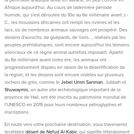
Afrique aujourd'hui. Au cours de
la
dernière période
humide, qui s'est déroulée du 10e au 6e millénaire avant J.-
C., les moussons africaines ont rempli les rivières et les
lacs, où de nombreux animaux sauvages ont prospéré. Des
dessins d'aurochs, de guépards, de lions..., réalisés par les
peuples préhistoriques, sont encore aujourd'hui les témoins
silencieux de ce règne animal autrefois imposant.
À
partir
du
6e millénaire avant notre ère, les animaux ont
progressivement disparu en raison de la désertification de
la région, et
les dessins sont encore visibles sur plusieurs
rochers de grès, comme le
Jebel Umm Sanman
. Jubbah et
Shuwaymis
, un autre site archéologique important de la
province de Hail, ont été inscrits au patrimoine mondial de
l'UNESCO en 2015 pour
leurs nombreux pétroglyphes et
inscriptions
.
En route vers votre prochaine destination, vous travers
erez
le
célèbre
désert de Nefud Al Kabir
, qui signifie littéralement