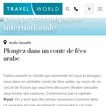
Demander une
saoudite - Voyage de
Les meilleures vacances en avion
Page d'accueil
Destinations
Thèmes
Promotions
offre
groupe en compagnie
Baoase Luxury Resort Curaçao
Lux* Grand Baie Resort Mauritius
internationale
Constance Halaveli Maldives
Arabie Saoudite
Voir toutes les vacances en avion
Plongez dans un conte de fées
Des circuits uniques
arabe
Circuit de découverte des Émirats de 8 jours
Fly & Drive - Couleurs du Yucatan
Faites ressortir le cheikh qui sommeille en vous et plongez-
vous dans un véritable conte de fées arabe, au cours de ce
Découverte du Sri Lanka
circuit de 9 jours qui vous fera découvrir l'Arabie saoudite
sous toutes ses coutures. Commencez par la capitale
Voir tous les circuits
Riyad.
On y sent que des temps nouveaux s'ouvrent dans
ce royaume encore récemment conservateur. Un train