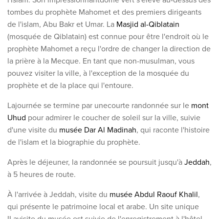
tombes du prophète Mahomet et des premiers dirigeants
de l'islam, Abu Bakr et Umar. La
Masjid al-Qiblatain
(mosquée de Qiblatain) est connue pour être l'endroit où le
prophète
Mahomet a reçu l'ordre de changer la direction de
la prière à la Mecque. En tant que non-musulman, vous
pouvez visiter la ville, à l'exception de la mosquée du
prophète et de la place qui l'entoure.
La
journée se termine
par une
courte randonnée sur le
mont
Uhud
pour admirer le coucher de soleil sur la ville, suivie
d'une visite du
musée Dar Al Madinah
, qui raconte l'histoire
de l'islam et la biographie du prophète
.
Après le déjeuner, la randonnée se poursuit jusqu'à
Jeddah
,
à 5 heures de route.
À l'arrivée à Jeddah, visite du
musée Abdul Raouf Khalil
,
qui présente le patrimoine local et arabe. Un site unique
!
La
visite du musée est suivie de l'enregistrement à l'hôtel
.