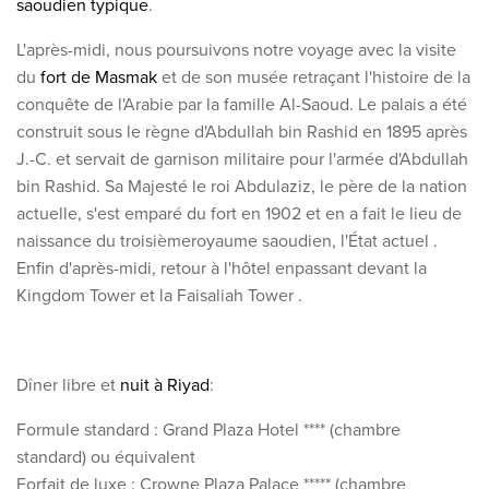
saoudien typique
.
L'après-midi, nous poursuivons notre voyage avec la
visite
du
fort de Masmak
et de son musée retraçant l'histoire de la
conquête de
l'Arabie par la famille Al-Saoud. Le palais a été
construit sous le règne d'Abdullah bin Rashid en
1895 après
J.-C. et servait de garnison militaire pour l'armée d'Abdullah
bin Rashid. Sa Majesté le roi Abdulaziz,
le père de la nation
actuelle, s'est emparé du fort en 1902 et en a fait le lieu de
naissance du troisième
royaume
saoudien
, l'État actuel
.
En
fin d'après-midi,
retour à l'hôtel
en
passant devant la
Kingdom Tower et la
Faisaliah Tower
.
Dîner libre et
nuit à Riyad
:
Formule standard : Grand Plaza Hotel **** (chambre
standard) ou équivalent
Forfait de luxe : Crowne Plaza Palace ***** (chambre