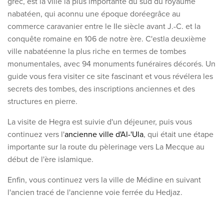
grec, est la ville la plus importante du sud du royaume
nabatéen, qui
a
connu une époque dorée
grâce au
commerce caravanier entre le IIe
siècle avant J.-C. et la
conquête romaine en 106 de notre ère
. C'est
la deuxième
ville nabatéenne la plus riche en termes de tombes
monumentales, avec 94 monuments funéraires décorés
. Un
guide vous fera visiter ce site fascinant et vous révélera les
secrets des tombes, des inscriptions anciennes et des
structures en pierre.
La visite de Hegra est suivie d'un déjeuner, puis vous
continuez vers l'
ancienne ville d'Al-'Ula
, qui était une étape
importante
sur la route du pèlerinage vers La Mecque
au
début de l'ère islamique.
Enfin, vous continuez vers la ville de Médine en suivant
l'ancien tracé de l'ancienne voie ferrée du Hedjaz.