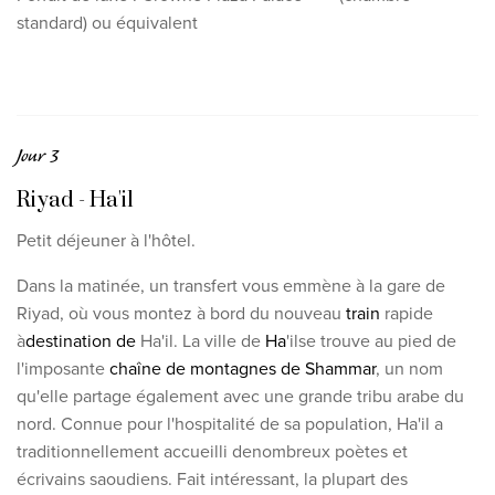
standard) ou équivalent
Jour 3
Riyad - Ha'il
Petit déjeuner à l'hôtel.
Dans la matinée,
un transfert vous emmène à la gare de
Riyad, où vous montez à bord du nouveau
train
rapide
à
destination de
Ha'il
.
La ville
de
Ha
'il
se trouve au pied de
l'imposante
chaîne de montagnes de Shammar
, un nom
qu'elle partage également avec une
grande tribu arabe du
nord
.
Connue pour l'hospitalité de sa population, Ha'il a
traditionnellement accueilli
de
nombreux poètes et
écrivains saoudiens. Fait intéressant, la plupart des