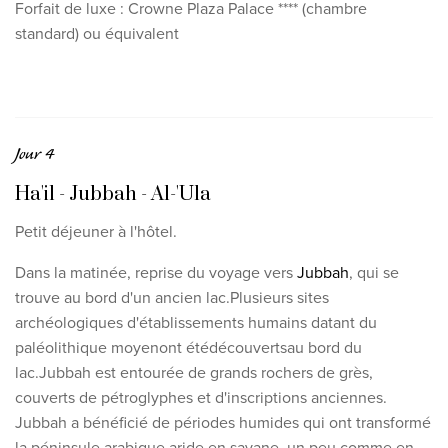
Forfait de luxe : Crowne Plaza Palace **** (chambre
standard) ou équivalent
Jour 4
Ha'il - Jubbah - Al-'Ula
Petit déjeuner à l'hôtel.
Dans la matinée, reprise du voyage vers
Jubbah
, qui se
trouve au bord d'un ancien lac.
Plusieurs sites
archéologiques d'établissements humains datant du
paléolithique moyen
ont été
découverts
au bord du
lac
.
Jubbah est entourée de grands rochers de grès,
couverts
de pétroglyphes et d'inscriptions anciennes.
Jubbah a bénéficié de périodes humides qui ont transformé
la péninsule arabique aride en savane, un peu comme en