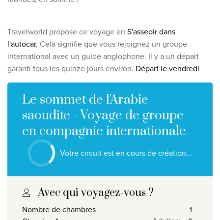
Qui sommes-nous ?
Pourquoi Travelworld
Travelworld propose ce voyage en
S'asseoir dans
l'autocar.
Cela signifie que vous rejoignez un groupe
Nos destinations
international avec un guide anglophone. Il y a un départ
Contactez nous
garanti tous les quinze jours environ.
Départ le vendredi
Nos agences de voyage
Le sommet de l'Arabie
Liens utiles
saoudite - Voyage de groupe
Postes vacants
en compagnie internationale
Conditions
Votre circuit est en cours de création...
Avec qui voyagez-vous ?
Nombre de chambres