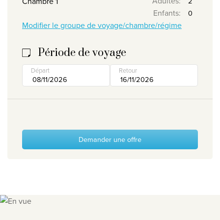
Adultes
:
Chambre 1
Enfants
:
Clause de non-responsabilité en matière de protection
Modifier le groupe de voyage/chambre/régime
la vie privée
©
2026
, Travelworld
Période de voyage
Départ
Retour
Demander une offre
Slide 1 of 9