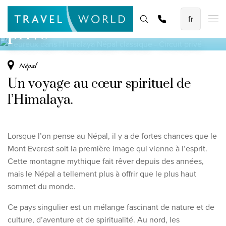
Népal classique - Circuit
Demander une
Les meilleures vacances en avion
Page d'accueil
Destinations
Thèmes
Promotions
offre
privé
Baoase Luxury Resort Curaçao
Lux* Grand Baie Resort Mauritius
Népal
Constance Halaveli Maldives
Un voyage au cœur spirituel de
Voir toutes les vacances en avion
l’Himalaya.
Des circuits uniques
Lorsque l’on pense au Népal, il y a de fortes chances que le
Circuit de découverte des Émirats de 8 jours
Mont Everest soit la première image qui vienne à l’esprit.
Fly & Drive - Couleurs du Yucatan
Cette montagne mythique fait rêver depuis des années,
mais le Népal a tellement plus à offrir que le plus haut
Découverte du Sri Lanka
sommet du monde.
Voir tous les circuits
Ce pays singulier est un mélange fascinant de nature et de
culture, d’aventure et de spiritualité. Au nord, les