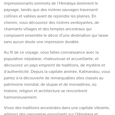
Découvrez nos thèmes
impressionnants sommets de l’Himalaya dominent le
paysage, tandis que des rivières sauvages traversent
Lune de miel
collines et vallées avant de rejoindre les plaines. En
Adultes uniquement
chemin, vous découvrez des rizières verdoyantes, de
charmants villages et des temples ancestraux qui
Luxe
composent ensemble le décor d’une destination qui laisse
sans aucun doute une impression durable.
Voir tous les thèmes
Au fil de ce voyage, vous faites connaissance avec la
Les meilleures offres
population népalaise, chaleureuse et accueillante, et
découvrez un pays empreint de traditions, de mystère et
IKYK Malte
d’authenticité. Depuis la capitale animée, Katmandou, vous
Dhigali Resort Maldives
partez à la découverte de remarquables sites classés au
patrimoine mondial, de stupas et de monastères, où
SALT of Palmar Mauritius
histoire, religion et architecture se rencontrent
harmonieusement.
Voir toutes les promotions
Vivez des traditions ancestrales dans une capitale vibrante,
À propos de Travelworld
admirez des panoramas envoûtants sur l’Himalaya et