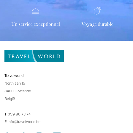
Un service exceptionnel
Voyage durable
Travelworld
Northlaan 15
8400 Oostende
België
T
059 80 73 74
E
info@travelworld.be