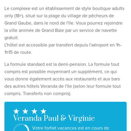
Découvrez nos thèmes
Le complexe est un établissement de style boutique adults
Lune de miel
only (18+), situé sur la plage du village de pêcheurs de
Grand Gaube, dans le nord de l'île. Vous pourrez rejoindre
Adultes uniquement
la ville animée de Grand Baie par un service de navette
Luxe
gratuit.
L'hôtel est accessible par transfert depuis l'aéroport en 1h-
Voir tous les thèmes
1h15 de route.
La formule standard est la demi-pension. La formule tout
Les meilleures offres
compris est possible moyennant un supplément, ce qui
IKYK Malte
vous donne également accès aux restaurants et aux bars
des autres hôtels Veranda de l'île (selon leur formule tout
Dhigali Resort Maldives
compris. Transferts non compris).
SALT of Palmar Mauritius
Voir toutes les promotions
Veranda Paul & Virginie
À propos de Travelworld
Votre forfait vacances est en cours de