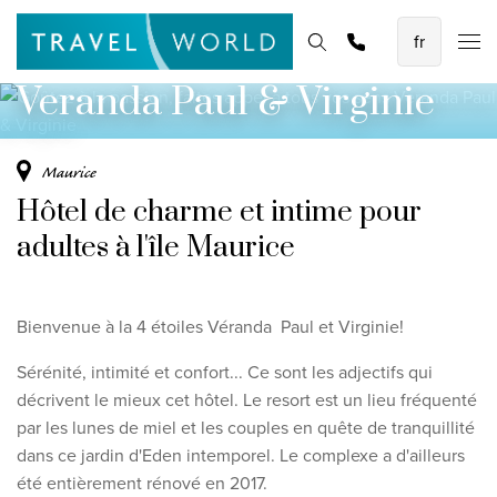
Goûtez à la passion, faites appel à tous vos
Demander une
Les meilleures vacances en avion
Page d'accueil
Destinations
Thèmes
Promotions
offre
sens
Baoase Luxury Resort Curaçao
Veranda Paul & Virginie
Lux* Grand Baie Resort Mauritius
Constance Halaveli Maldives
Maurice
Hôtel de charme et intime pour
Voir toutes les vacances en avion
adultes à l'île Maurice
Des circuits uniques
Circuit de découverte des Émirats de 8 jours
Bienvenue à la
4 étoiles
Véranda Paul et Virginie!
Fly & Drive - Couleurs du Yucatan
Sérénité, intimité et confort... Ce sont les adjectifs qui
Découverte du Sri Lanka
décrivent le mieux cet hôtel. Le resort est un lieu fréquenté
par les lunes de miel et les couples en quête de tranquillité
Voir tous les circuits
dans ce jardin d'Eden intemporel. Le complexe a d'ailleurs
été entièrement rénové en 2017.