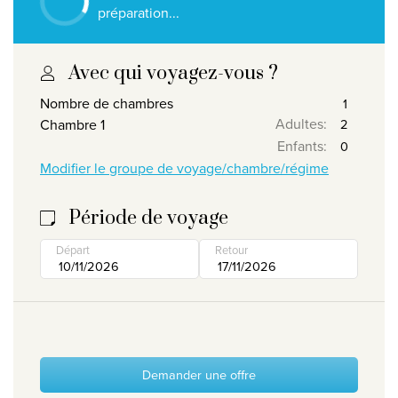
préparation...
Qui sommes-nous ?
Pourquoi Travelworld
Avec qui voyagez-vous ?
Nos destinations
Nombre de chambres
Contactez nous
Adultes
:
Chambre 1
Nos agences de voyage
Enfants
:
Modifier le groupe de voyage/chambre/régime
Liens utiles
Période de voyage
Postes vacants
Départ
Retour
Conditions
Demander une offre