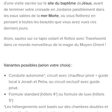
d'une visite sacrée sur le
site du baptême
de
Jésus
, avant
Qui sommes-nous ?
de terminer votre croisade en Jordanie paisiblement dans
les eaux salées de la
mer Morte
, où vous flotterez en
Pourquoi Travelworld
pensant à toutes les beautés que vous avez vues ces
Nos destinations
derniers jours.
Contactez nous
Alors, sautez sur ce tapis volant et flottez avec Travelworld
Nos agences de voyage
dans ce monde merveilleux de la magie du Moyen-Orient !
Liens utiles
Variantes possibles (selon votre choix) :
Postes vacants
Conditions
Conduite autonome*, circuit avec chauffeur privé + guide
local à Jerash et Petra, ou circuit exclusif avec guide
privé.
Formule standard (hôtels 4*) ou formule de luxe (hôtels
5*)
*Les hébergements sont basés sur des chambres doubles et