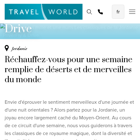
Les classiques de la
Demander une
Les meilleures vacances en avion
Page d'accueil
Destinations
Thèmes
Promotions
offre
Jordanie - Privé/Fly &
Baoase Luxury Resort Curaçao
Drive
Lux* Grand Baie Resort Mauritius
Constance Halaveli Maldives
Jordanie
Réchauffez-vous pour une semaine
Voir toutes les vacances en avion
remplie de déserts et de merveilles
Des circuits uniques
du monde
Circuit de découverte des Émirats de 8 jours
Fly & Drive - Couleurs du Yucatan
Envie d'éprouver le sentiment merveilleux d'une journée et
Découverte du Sri Lanka
d'une nuit orientales ? Alors partez pour la Jordanie, un
joyau encore largement caché du Moyen-Orient. Au cours
Voir tous les circuits
de ce circuit d'une semaine, nous vous guiderons à travers
les classiques de ce royaume magique
, dont la diversité et