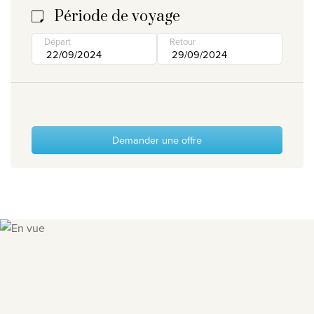
Période de voyage
Départ
Retour
Demander une offre
Slide 1 of 8