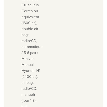
Cruze, Kia
Cerato ou
équivalent
(1600 cc),
double air
bags,
radio/CD,
automatique
/ 5-6 pax :
Minivan
Manual,
Hyundai H1
(2400 cc),
air bags,
radio/CD,
manuel)
(jour 1-8),
incl.