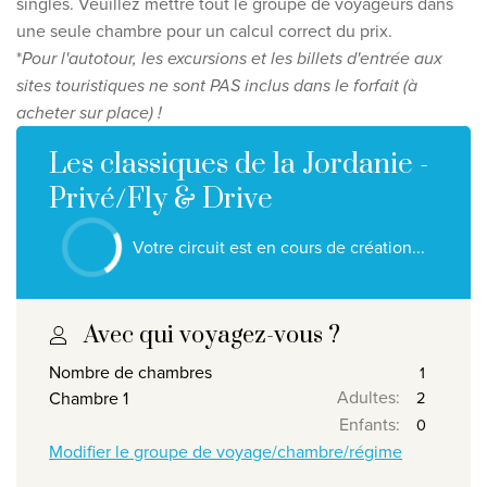
singles. Veuillez mettre tout le groupe de voyageurs dans
une seule chambre pour un calcul correct du prix.
Clause de non-responsabilité en matière de protection
*
Pour l'autotour, les excursions et les billets d'entrée aux
la vie privée
sites touristiques ne sont PAS inclus dans le forfait (à
©
2026
, Travelworld
acheter sur place) !
Les classiques de la Jordanie -
Privé/Fly & Drive
Votre circuit est en cours de création...
Avec qui voyagez-vous ?
Nombre de chambres
Adultes
:
Chambre 1
Enfants
:
Modifier le groupe de voyage/chambre/régime