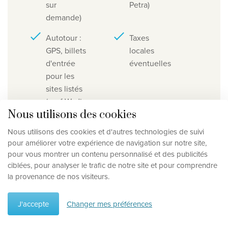
sur
Petra)
demande)
Autotour :
Taxes
GPS, billets
locales
d'entrée
éventuelles
pour les
sites listés
(sauf Wadi
Nous utilisons des cookies
Rum), guide
Nous utilisons des cookies et d'autres technologies de suivi
Assurance
Autres
pour améliorer votre expérience de navigation sur notre site,
voyage
éléments
pour vous montrer un contenu personnalisé et des publicités
non listés
ciblées, pour analyser le trafic de notre site et pour comprendre
la provenance de nos visiteurs.
J'accepte
Changer mes préférences
Itinéraire de voyage