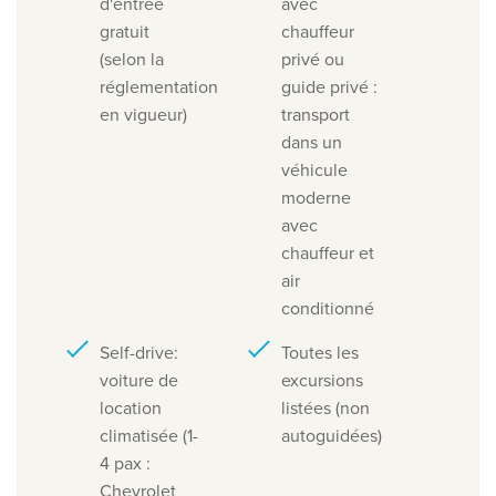
d'entrée
avec
gratuit
chauffeur
(selon la
privé ou
réglementation
guide privé :
en vigueur)
transport
dans un
véhicule
moderne
avec
chauffeur et
air
conditionné
Self-drive:
Toutes les
voiture de
excursions
location
listées (non
climatisée (1-
autoguidées)
4 pax :
Chevrolet