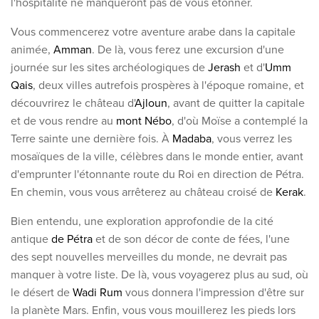
l'hospitalité ne manqueront pas de vous étonner
.
Découvrez nos thèmes
Vous commencerez votre aventure arabe dans la capitale
Lune de miel
animée,
Amman
. De là, vous ferez une excursion d'une
Adultes uniquement
journée sur les sites archéologiques de
Jerash
et d'
Umm
Luxe
Qais
, deux villes autrefois prospères à l'époque romaine, et
découvrirez le château d'
Ajloun
, avant de quitter la capitale
Voir tous les thèmes
et de vous rendre au
mont Nébo
, d'où Moïse a contemplé la
Terre sainte une dernière fois. À
Madaba
, vous verrez les
mosaïques de la ville, célèbres dans le monde entier, avant
Les meilleures offres
d'emprunter l'étonnante route du Roi en direction de Pétra.
IKYK Malte
En chemin, vous vous arrêterez au château croisé de
Kerak
.
Dhigali Resort Maldives
Bien entendu, une exploration approfondie de la cité
SALT of Palmar Mauritius
antique
de Pétra
et de son décor de conte de fées, l'une
des sept nouvelles merveilles du monde, ne devrait pas
Voir toutes les promotions
manquer à votre liste. De là, vous voyagerez plus au sud, où
le désert de
Wadi Rum
vous donnera l'impression d'être sur
À propos de Travelworld
la planète Mars. Enfin, vous vous mouillerez les pieds lors