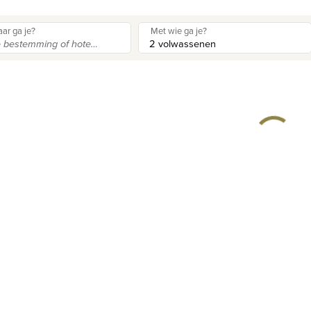
ar ga je?
Met wie ga je?
Privacy disclaimer
©
2026
, Travelworld