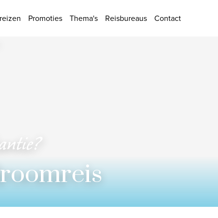
ies
reizen
Promoties
Thema's
Reisbureaus
Contact
kantie?
Aan
droomreis
Kamer 1
Volwassenen
Toepassen