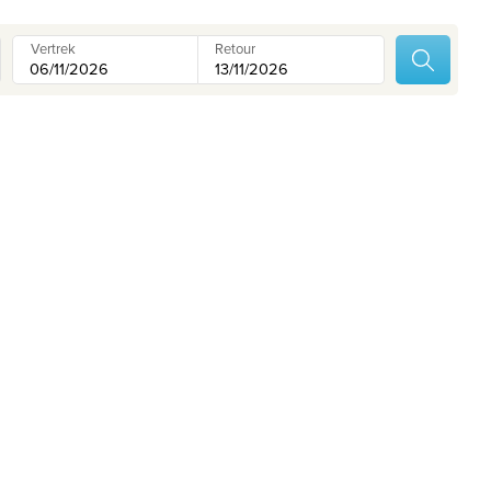
Contacteer ons
Onze reiskantoren
Vertrek
Retour
Nuttige links
Vacatures
Voorwaarden