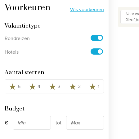
Voorkeuren
Bekijk alle rondreizen
Wis voorkeuren
Naar wa
Ontdek onze thema's
Vakantietype
Rondreizen
Huwelijksreis
Adults only
Hotels
Luxury
Aantal sterren
Bekijk alle thema's
5
4
3
2
1
Budget
€
tot