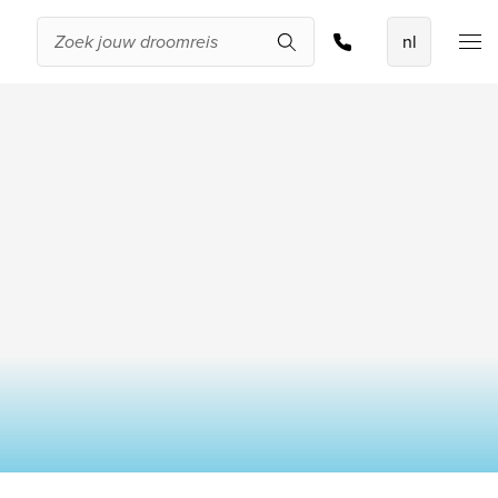
De beste
aanbiedingen
IKYK Malta
Dhigali Resort Maldives
SALT of Palmar Mauritius
Bekijk alle promoties
tal kamers
Over Travelworld
Kinderen
Wie zijn wij
Waarom Travelworld
Onze bestemmingen