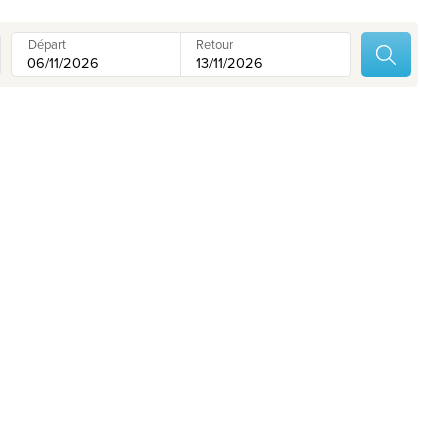
Nos destinations
Contactez nous
Départ
Retour
Nos agences de voyage
Liens utiles
Postes vacants
Conditions
026
, Travelworld