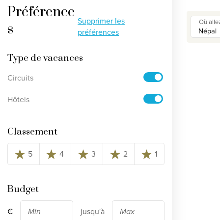
Préférence
Voir tous les circuits
Supprimer les
Où alle
s
préférences
Découvrez nos thèmes
Type de vacances
Lune de miel
Circuits
Adultes uniquement
Luxe
Hôtels
Voir tous les thèmes
Classement
Clause de non-
5
4
3
2
1
Budget
€
jusqu'à