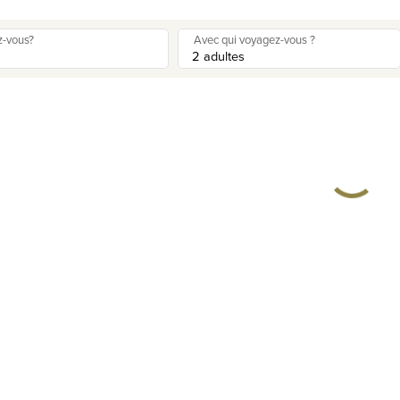
z-vous?
Avec qui voyagez-vous ?
responsabilité en matière de protection de la vie privée
©
2