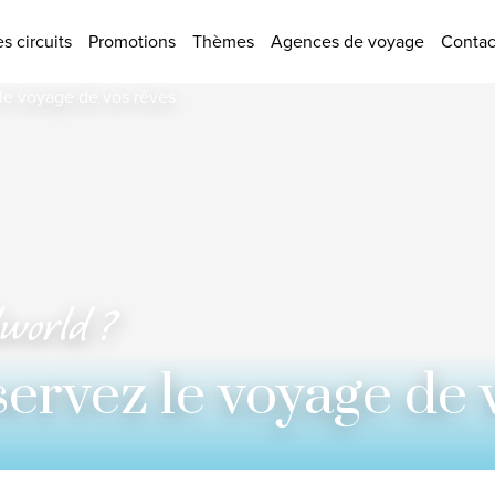
tions
s circuits
Promotions
Thèmes
Agences de voyage
Contac
lworld ?
Nombre de
ervez le voyage de 
Chambre 1
Adultes
Appliquer